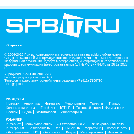
О проекте
© 2004-2026 При использовании материалов ссылка на spbit.ru обязательна
Средство массовой информации сетевое издание "SPBIT.RU" зарегистрировано
Федеральной службы по надзору в сфере связи, информационных технологий и
массовых коммуникаций (реестровая запись ЭЛ № ФС 77 - 84345 от 26.12.2022
г.).
Учредитель СМИ Янкевич А.В
Главный редактор Янкевич А.В
Телефон и адрес электронной почты редакции +7 (812) 7156798,
info@spbit.ru
РАЗДЕЛЫ
Новости
Аналитика
Интервью
Мероприятия
Проекты
IT класс
Колонка редактора
IT рейтинг
ICT Life
Тестовый стенд
Фигура речи
Релизы
Видео
Фотогалерея
Инфографика
РУБРИКИ
Интернет
Мобильная связь
CIO/Управление ИТ
Фиксированная связь
Интеграция
Безопасность
Веб
Рынок ПК
Маркетинг
Торговые сети
Оборудование
ПО
Outsourcing
Кадры
Регулирование
Финансы