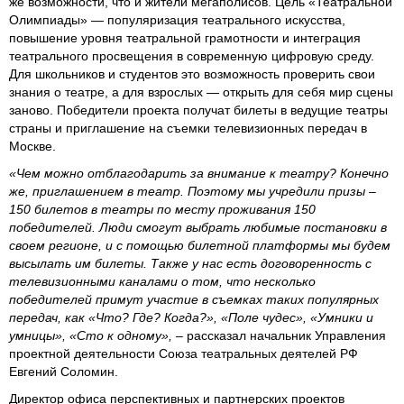
же возможности, что и жители мегаполисов. Цель «Театральной
Олимпиады» — популяризация театрального искусства,
повышение уровня театральной грамотности и интеграция
театрального просвещения в современную цифровую среду.
Для школьников и студентов это возможность проверить свои
знания о театре, а для взрослых — открыть для себя мир сцены
заново. Победители проекта получат билеты в ведущие театры
страны и приглашение на съемки телевизионных передач в
Москве.
«Чем можно отблагодарить за внимание к театру? Конечно
же, приглашением в театр. Поэтому мы учредили призы –
150 билетов в театры по месту проживания 150
победителей. Люди смогут выбрать любимые постановки в
своем регионе, и с помощью билетной платформы мы будем
высылать им билеты. Также у нас есть договоренность с
телевизионными каналами о том, что несколько
победителей примут участие в съемках таких популярных
передач, как «Что? Где? Когда?», «Поле чудес», «Умники и
умницы», «Сто к одному»,
– рассказал начальник Управления
проектной деятельности Союза театральных деятелей РФ
Евгений Соломин.
Директор офиса перспективных и партнерских проектов