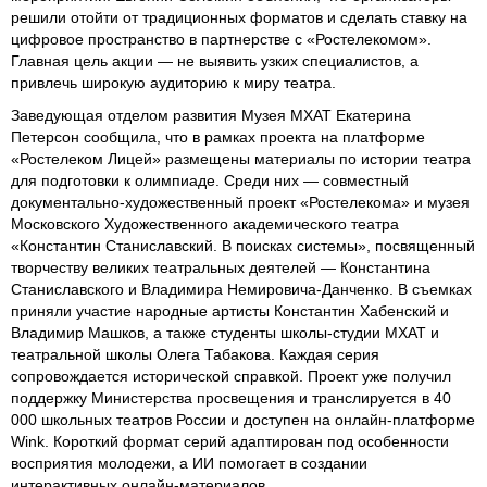
решили отойти от традиционных форматов и сделать ставку на
цифровое пространство в партнерстве с «Ростелекомом».
Главная цель акции — не выявить узких специалистов, а
привлечь широкую аудиторию к миру театра.
Заведующая отделом развития Музея МХАТ Екатерина
Петерсон сообщила, что в рамках проекта на платформе
«Ростелеком Лицей» размещены материалы по истории театра
для подготовки к олимпиаде. Среди них — совместный
документально-художественный проект «Ростелекома» и музея
Московского Художественного академического театра
«Константин Станиславский. В поисках системы», посвященный
творчеству великих театральных деятелей — Константина
Станиславского и Владимира Немировича-Данченко. В съемках
приняли участие народные артисты Константин Хабенский и
Владимир Машков, а также студенты школы-студии МХАТ и
театральной школы Олега Табакова. Каждая серия
сопровождается исторической справкой. Проект уже получил
поддержку Министерства просвещения и транслируется в 40
000 школьных театров России и доступен на онлайн-платформе
Wink. Короткий формат серий адаптирован под особенности
восприятия молодежи, а ИИ помогает в создании
интерактивных онлайн-материалов.