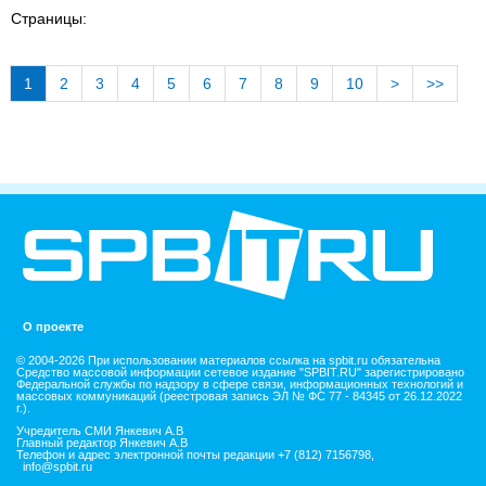
Страницы:
1
2
3
4
5
6
7
8
9
10
>
>>
О проекте
© 2004-2026 При использовании материалов ссылка на spbit.ru обязательна
Средство массовой информации сетевое издание "SPBIT.RU" зарегистрировано
Федеральной службы по надзору в сфере связи, информационных технологий и
массовых коммуникаций (реестровая запись ЭЛ № ФС 77 - 84345 от 26.12.2022
г.).
Учредитель СМИ Янкевич А.В
Главный редактор Янкевич А.В
Телефон и адрес электронной почты редакции +7 (812) 7156798,
info@spbit.ru