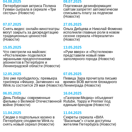
04.08.2025
08.07.2025
Петербургская актриса Полина
Платежная дезинформация:
Гухман сыграла в сериале «Три
сайтам запретят автоматически
сестры»
(Новости)
списывать плату за подписки
(Новости)
07.07.2025
27.05.2025
Снять видео: онлайн-кинотеатры
Ольга Дибцева и Николай Фоменко
могут закрыть за дискредитацию
исполнили главные роли в новом
традиционных ценностей
сезоне сериала «Нереалити»
(Новости)
(Новости)
15.05.2025
13.05.2025
Что смотрели на майских:
«Руки вверх» и «Ростелеком»
«Ростелеком» поделился
представили новый гимн
экранными предпочтениями
заполярного города
(Новости)
абонентов в Петербурге и
Ленинградской области
(Новости)
12.05.2025
07.05.2025
Зло уже пробудилось: премьера
Певица Зара прочитала письмо
триллера «Фишер. Затмение» на
времен ВОВ жителя блокадного
Wink.ru состоится 29 мая
(Новости)
Ленинграда
(Новости)
06.05.2025
16.04.2025
День Победы: современные
«Газпром-Медиа» объединит
фильмы о Великой Отечественной
Rutube, Yappy и Premier под
войне
(Новости)
единым брендом
(Новости)
11.04.2025
11.04.2025
Сводки о подпольных казино в
Секреты сериала «ВИА
Петербурге сподвигли Wink.ru
“Васильки”» стали доступны
снять новый сериал
(Новости)
жителям Петербурга
(Новости)