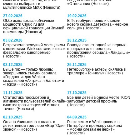
клиенты выбирают в
«Отпечатки»
(Новости)
мультиподписке MiXX
(Новости)
27.02.2026
19.02.2026
Okko использовал облачные
В Петербурге прошли съемки
мощности Cloud.ru для
нового сезона детектива «Черное
официальной трансляции Зимней
солнце»
(Новости)
олимпиады
(Новости)
03.02.2026
18.12.2025
Встречаем последний месяц зимы
Вологда станет одной из первых
с новинками: Wink составил список
площадок для премьеры
февральских кинопремьер
продолжения сериала «Ландыши»
(Новости)
(Новости)
03.12.2025
25.11.2025
Выше гор — только любовь:
Петербургские актеры снялись в
завершились съемки сериала
триллере «Тоннель»
(Новости)
«Гордость» для Wink от
создателей «Актрис», «Балета» и
«Психа»
(Новости)
11.11.2025
17.10.2025
Статистика просмотров и
Всё для детей в одном месте: KION
активности пользователей онлайн-
запускает детский профиль
кинотеатров и соцсетей станет
(Новости)
точнее
(Новости)
02.10.2025
04.09.2025
Оксана Акиньшина снялась в
Ростелеком и Wink провели в
детективном триллере «Бар “Один
Петербурге премьеру сериала
звонок”»
(Новости)
«Москва слезам не верит»
(Новости)