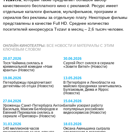
качественного бесплатного кино с рекламой. Ресурс имеет
отдельные каталоги фильмов, мультфильмов, программ и
сериалов без рекламы за отдельную плату. Некоторые фильмы
представлены в качестве Full HD. Среднее количество
посетителей киноресурса Tvzavr в месяц – 2,6 тысяч человек.
ОНЛАЙН-КИНОТЕАТРЫ:
ВСЕ НОВОСТИ И МАТЕРИАЛЫ С ЭТИМ
КЛЮЧЕВЫМ СЛОВОМ
20.07.2026
30.06.2026
Тося Чайкина снялась в
Сергей Рост снялся в сериале
криминальной комедии «Нам
«Зовите Витю!»
(Новости)
кранты»
(Новости)
19.06.2026
13.05.2026
Петербуржцы предпочитают
В Петербурге и Ленобласти на
детективы об отцах
(Новости)
майских праздниках зачитывались
Булгаковым, Дюма и Яррос
(Новости)
27.04.2026
15.04.2026
Уроженцы Санкт-Петербурга Антон
Билайн ускорил работу
Васильев, Максим Белбородов и
популярных российских
Евгений Перевалов снялись в
видеосервисов
(Новости)
сериале «Приговор»
(Новости)
31.03.2026
18.03.2026
140 миллионов часов
Оксана Акиньшина сыграла
киносмотрения за год, или что
следователя в детективе