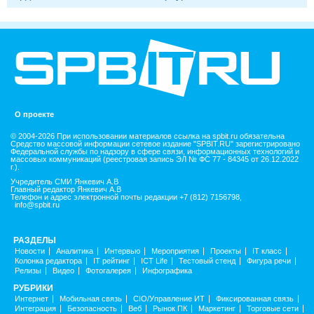
О проекте
© 2004-2026 При использовании материалов ссылка на spbit.ru обязательна
Средство массовой информации сетевое издание "SPBIT.RU" зарегистрировано
Федеральной службы по надзору в сфере связи, информационных технологий и
массовых коммуникаций (реестровая запись ЭЛ № ФС 77 - 84345 от 26.12.2022
г.).
Учредитель СМИ Янкевич А.В
Главный редактор Янкевич А.В
Телефон и адрес электронной почты редакции +7 (812) 7156798,
info@spbit.ru
РАЗДЕЛЫ
Новости
Аналитика
Интервью
Мероприятия
Проекты
IT класс
Колонка редактора
IT рейтинг
ICT Life
Тестовый стенд
Фигура речи
Релизы
Видео
Фотогалерея
Инфографика
РУБРИКИ
Интернет
Мобильная связь
CIO/Управление ИТ
Фиксированная связь
Интеграция
Безопасность
Веб
Рынок ПК
Маркетинг
Торговые сети