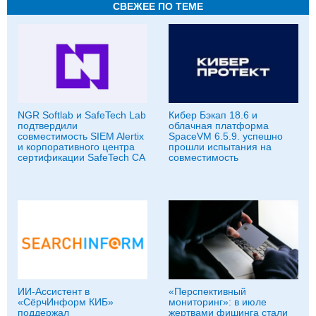
СВЕЖЕЕ ПО ТЕМЕ
NGR Softlab и SafeTech Lab
Кибер Бэкап 18.6 и
подтвердили
облачная платформа
совместимость SIEM Alertix
SpaceVM 6.5.9. успешно
и корпоративного центра
прошли испытания на
сертификации SafeTech CA
совместимость
ИИ-Ассистент в
«Перспективный
«СёрчИнформ КИБ»
мониторинг»: в июле
поддержал
жертвами фишинга стали