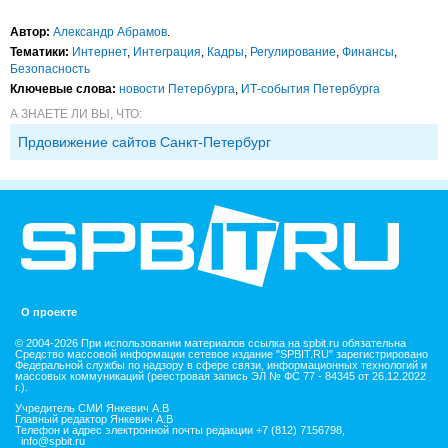
Автор:
Александр Абрамов
.
Тематики:
Интернет
,
Интеграция
,
Кадры
,
Регулирование
,
Финансы
,
Безопасность
Ключевые слова:
новости Петербурга
,
ИТ-события Петербурга
А ЗНАЕТЕ ЛИ ВЫ, ЧТО:
Прдовижение сайтов Санкт-Петербург
О проекте
© 2004-2026 При использовании материалов ссылка на spbit.ru обязательна
Средство массовой информации сетевое издание "SPBIT.RU" зарегистрировано
Федеральной службы по надзору в сфере связи, информационных технологий и
массовых коммуникаций (реестровая запись ЭЛ № ФС 77 - 84345 от 26.12.2022
г.).
Учредитель СМИ Янкевич А.В
Главный редактор Янкевич А.В
Телефон и адрес электронной почты редакции +7 (812) 7156798,
info@spbit.ru