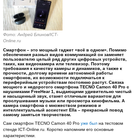
Фото: Андрей Блинов/ICT-
Online.ru
Смартфон – это мощный гаджет «всё в одном». Помимо
обеспечения разных видов коммуникаций он заменяет
пользователю целый ряд других цифровых устройств,
таких, как видеокамера или телевизор. Поэтому
требования к качеству камеры и динамиков, а также к
прочности, долгому времени автономной работы
смартфонов, их возможности подключаться к
периферийным устройствам постоянно растут. Связка
мощного и недорогого смартфона TECNO Camon 40 Pro с
наушниками FreeHear 1, выдающими удивительно чистый
и насыщенный звук, станет отличным вариантом для
прослушивания музыки или просмотра кинофильма. А
камера смартфона с множеством режимов и
интеллектуальный ассистент Ella – прекрасный повод
самому заняться творчеством.
Сам смартфон TECNO Camon 40 Pro
уже был
на тестовом
стенде ICT-Online.ru. Коротко напомним его основные
характеристики.