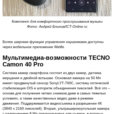
Комплект для комфортного прослушивания музыки
Фото: Андрей Блинов/ICT-Online.ru
Более широкии функции управления наушниками доступны
через мобильное приложение Welife.
Мультимедиа-возможности TECNO
Camon 40 Pro
Система камер смартфона состоит из двух камер, датчика
мерцания и двойной вспышки. Основная камера на 50 Мп
имеет продвинутый сенсор SonyLYT-700C, систему оптической
стабилизация OIS и алгоритм объединения пикселей. Всё это –
основа для получения четких снимков даже в самых тяжелых
условиях, а также качественных видео даже в режиме
движения. Поддерживается видеосъемка в разрешении 4К
(3840 х 2160 пикселей). Вторая, ультраширокоугольная камера
с разрешением 8 Мп предназначена для съемок, в которых