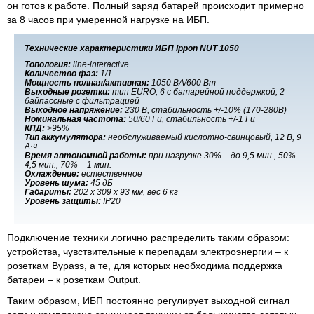
он готов к работе. Полный заряд батарей происходит примерно
за 8 часов при умеренной нагрузке на ИБП.
Технические характеристики ИБП Ippon NUT 1050
Топология:
line-interactive
Количество фаз:
1/1
Мощность полная/активная:
1050 ВA/600 Вт
Выходные розетки:
тип EURO, 6 с батарейной поддержкой, 2
байпассные с фильтрацией
Выходное напряжение:
230 В, стабильность +/-10% (170-280В)
Номинальная частота:
50/60 Гц, стабильность +/-1 Гц
КПД:
>95%
Тип аккумулятора:
необслуживаемый кислотно-свинцовый, 12 В, 9
А·ч
Время автономной работы:
при нагрузке 30% – до 9,5 мин., 50% –
4,5 мин., 70% – 1 мин.
Охлаждение:
естественное
Уровень шума:
45 дБ
Габариты:
202 х 309 х 93 мм, вес 6 кг
Уровень защиты:
IP20
Подключение техники логично распределить таким образом:
устройства, чувствительные к перепадам электроэнергии – к
розеткам Bypass, а те, для которых необходима поддержка
батареи – к розеткам Output.
Таким образом, ИБП постоянно регулирует выходной сигнал