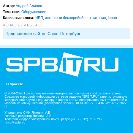
Автор:
Андрей Блинов
.
Тематики:
Оборудование
Ключевые слова:
ИБП
,
источники бесперебойного питания
,
Ippon
А ЗНАЕТЕ ЛИ ВЫ, ЧТО:
Прдовижение сайтов Санкт-Петербург
О проекте
© 2004-2026 При использовании материалов ссылка на spbit.ru обязательна
Средство массовой информации сетевое издание "SPBIT.RU" зарегистрировано
Федеральной службы по надзору в сфере связи, информационных технологий и
массовых коммуникаций (реестровая запись ЭЛ № ФС 77 - 84345 от 26.12.2022
г.).
Учредитель СМИ Янкевич А.В
Главный редактор Янкевич А.В
Телефон и адрес электронной почты редакции +7 (812) 7156798,
info@spbit.ru