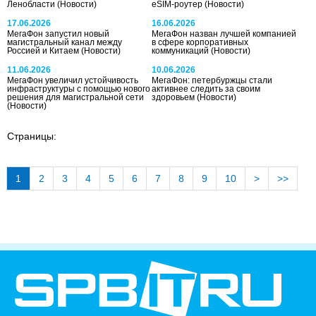
Ленобласти
(Новости)
eSIM-роутер
(Новости)
17.06.2026
16.06.2026
МегаФон запустил новый
МегаФон назван лучшей компанией
магистральный канал между
в сфере корпоративных
Россией и Китаем
(Новости)
коммуникаций
(Новости)
11.06.2026
10.06.2026
МегаФон увеличил устойчивость
МегаФон: петербуржцы стали
инфраструктуры с помощью нового
активнее следить за своим
решения для магистральной сети
здоровьем
(Новости)
(Новости)
Страницы:
1
2
3
4
5
6
7
8
9
10
>
>>