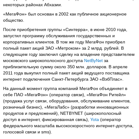
некоторых районах Абхазии.
«МегаФон» был основан в 2002 как публичное акционерное
общество.
После приобретения группы «Синтерра», в июне 2010 года,
запустил программу обслуживания государственных и
корпоративных клиентов. В том же году МегаФон приобрел
полный пакет акций ЗАО «Метроком» за 2 млрд. рублей. В
следующем году заключил сделку на владение представителем
московского широкополосного доступа
NetByNet
за
приблизительную сумму около 350 млн. долларов. В апреле
2011 года выкупил полный пакет акций ведущего поставщика
интернет подключения Санкт-Петербурга ЗАО «ВэбПлас».
На данный момент группа компаний МегаФон объединяет в
себе ПАО «МегаФон» (оператор связи), «МегаФон Ритейл»
(продажа услуг связи, оборудования, обслуживание клиентов,
розничный бизнес), «МегаЛабс» (разработки инновационных
продуктов и предложений), NETBYNET (широкополосный
доступ в интернет, фиксированная связь),
Yota
(оператор
федерального масштаба высокоскоростного интернет-доступа,
голосовой связи и sms).