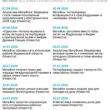
МЕГАФОН:
ВСЕ НОВОСТИ И МАТЕРИАЛЫ С ЭТИМ КЛЮЧЕВЫМ СЛОВОМ
07.08.2026
05.08.2026
Аналитика МегаФона: Медицина
МегаФон: петербуржцы
стала самым популярным
возвращаются к «раскладушкам» и
направлением у абитуриентов в
«книжкам»
(Новости)
2026 году
(Новости)
05.08.2026
03.08.2026
«Одиссея» Нолана вызвала в
МегаФон: россияне вместо Кубы
волну интереса петербуржцев
летят на Мадагаскар и Фиджи
к оригинальной поэме и мифам
(Новости)
Древней Греции
(Новости)
31.07.2026
30.07.2026
МегаФон обновил сеть в Кольском
Аналитика МегаФона: Маркировка
районе Мурманской области
вызовов привела к снижению числа
(Новости)
холодных обзвонов и спам-звонков
(Новости)
29.07.2026
27.07.2026
МегаФон получил сразу две
Петербуржцы задают тренд на 5G-
награды международной премии в
смартфоны
(Новости)
сфере клиентского опыта
(Новости)
24.07.2026
24.07.2026
МегаФон усилил сигнал в восьми
МегаФон назвал лучшие дни для
локациях Вологодчины
(Новости)
поездки на дачу
(Новости)
24.07.2026
24.07.2026
МегаФон запустил улучшенную
В МегаСемье появились роли для
сеть в отдаленных районах
участников
(Новости)
Заполярья
(Новости)