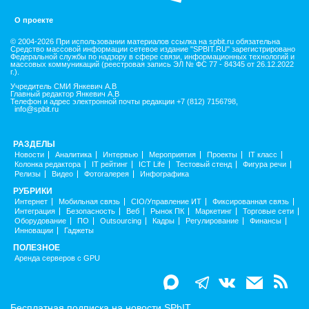
О проекте
© 2004-2026 При использовании материалов ссылка на spbit.ru обязательна
Средство массовой информации сетевое издание "SPBIT.RU" зарегистрировано
Федеральной службы по надзору в сфере связи, информационных технологий и
массовых коммуникаций (реестровая запись ЭЛ № ФС 77 - 84345 от 26.12.2022
г.).
Учредитель СМИ Янкевич А.В
Главный редактор Янкевич А.В
Телефон и адрес электронной почты редакции +7 (812) 7156798,
info@spbit.ru
РАЗДЕЛЫ
Новости
Аналитика
Интервью
Мероприятия
Проекты
IT класс
Колонка редактора
IT рейтинг
ICT Life
Тестовый стенд
Фигура речи
Релизы
Видео
Фотогалерея
Инфографика
РУБРИКИ
Интернет
Мобильная связь
CIO/Управление ИТ
Фиксированная связь
Интеграция
Безопасность
Веб
Рынок ПК
Маркетинг
Торговые сети
Оборудование
ПО
Outsourcing
Кадры
Регулирование
Финансы
Инновации
Гаджеты
ПОЛЕЗНОЕ
Аренда серверов с GPU
Бесплатная подписка на новости SPbIT