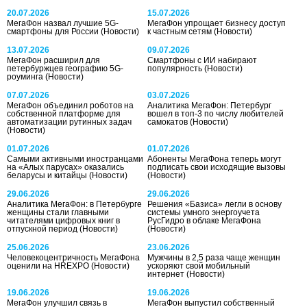
20.07.2026
15.07.2026
МегаФон назвал лучшие 5G-
МегаФон упрощает бизнесу доступ
смартфоны для России
(Новости)
к частным сетям
(Новости)
13.07.2026
09.07.2026
МегаФон расширил для
Смартфоны с ИИ набирают
петербуржцев географию 5G-
популярность
(Новости)
роуминга
(Новости)
07.07.2026
03.07.2026
МегаФон объединил роботов на
Аналитика МегаФон: Петербург
собственной платформе для
вошел в топ-3 по числу любителей
автоматизации рутинных задач
самокатов
(Новости)
(Новости)
01.07.2026
01.07.2026
Самыми активными иностранцами
Абоненты МегаФона теперь могут
на «Алых парусах» оказались
подписать свои исходящие вызовы
беларусы и китайцы
(Новости)
(Новости)
29.06.2026
29.06.2026
Аналитика МегаФон: в Петербурге
Решения «Базиса» легли в основу
женщины стали главными
системы умного энергоучета
читателями цифровых книг в
РусГидро в облаке МегаФона
отпускной период
(Новости)
(Новости)
25.06.2026
23.06.2026
Человекоцентричность МегаФона
Мужчины в 2,5 раза чаще женщин
оценили на HREXPO
(Новости)
ускоряют свой мобильный
интернет
(Новости)
19.06.2026
19.06.2026
МегаФон улучшил связь в
МегаФон выпустил собственный