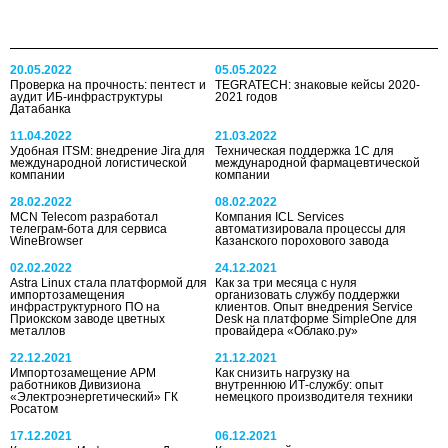
20.05.2022
05.05.2022
Проверка на прочность: пентест и
TEGRATECH: знаковые кейсы 2020-
аудит ИБ-инфраструктуры
2021 годов
Датабанка
11.04.2022
21.03.2022
Удобная ITSM: внедрение Jira для
Техническая поддержка 1С для
международной логистической
международной фармацевтической
компании
компании
28.02.2022
08.02.2022
MCN Telecom разработал
Компания ICL Services
телеграм-бота для сервиса
автоматизировала процессы для
WineBrowser
Казанского порохового завода
02.02.2022
24.12.2021
Astra Linux стала платформой для
Как за три месяца с нуля
импортозамещения
организовать службу поддержки
инфраструктурного ПО на
клиентов. Опыт внедрения Service
Приокском заводе цветных
Desk на платформе SimpleOne для
металлов
провайдера «Облако.ру»
22.12.2021
21.12.2021
Импортозамещение АРМ
Как снизить нагрузку на
работников Дивизиона
внутреннюю ИТ-службу: опыт
«Электроэнергетический» ГК
немецкого производителя техники
Росатом
17.12.2021
06.12.2021