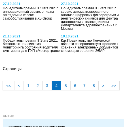
27.10.2021
27.10.2021
Победитель премии IT Stars 2021:
Победитель премии IT Stars 2021:
инновационный сервис оплаты
сервис автоматизированного
взглядом на кассах
анализа цифровых флюорограмм и
самообслуживания в Х5 Group
рентгеновских снимков для Центра
диагностики и телемедицины
Департамента здравоохранения г.
Москвы
21.10.2021
19.10.2021
Победитель премии IT Stars 2021:
Как Правительство Тюменской
бесконтактная система
области совершенствует процессы
мониторинга состояния водителя
хранения электронных документов
«Антисон» для ГУП «Мосгортранс»
с помощью решения ЭЛАР
Страницы:
<<
<
1
2
3
4
5
6
7
8
>
>>
АРХИВ
показать материалы по тематике