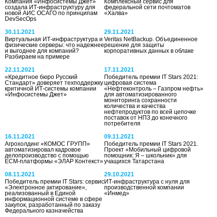
Компания «Инфосистемы Джет»
Комплексный сервис для
создала ИТ-инфраструктуру для
федеральной сети почтоматов
новой АИС ОСАГО по принципам
«Халва»
DevSecOps
30.11.2021
29.11.2021
Виртуальная ИТ-инфраструктура и
Veritas NetBackup. Объединенное
физические серверы: что надежнее
решение для защиты
и выгоднее для компаний?
корпоративных данных в облаке
Разбираем на примере
22.11.2021
17.11.2021
«Кредитное бюро Русский
Победитель премии IT Stars 2021:
Стандарт» доверяет техподдержку
цифровая система
критичной ИТ-системы компании
«Нефтеконтроль – Газпром нефть»
«Инфосистемы Джет»
для автоматизированного
мониторинга сохранности
количества и качества
нефтепродуктов по всей цепочке
поставок от НПЗ до конечного
потребителя
16.11.2021
09.11.2021
Агрохолдинг «КОМОС ГРУПП»
Победитель премии IT Stars 2021.
автоматизировал кадровое
Проект «Мобильный цифровой
делопроизводство с помощью
помощник: Я – школьник» для
ECM-платформы «ЭЛАР Контекст»
учащихся Татарстана
08.11.2021
29.10.2021
Победитель премии IT Stars: сервис
ИТ-инфраструктура с нуля для
«Электронное актирование»,
производственной компании
реализованный в Единой
«Инмед»
информационной системе в сфере
закупок, разработанный по заказу
Федерального казначейства