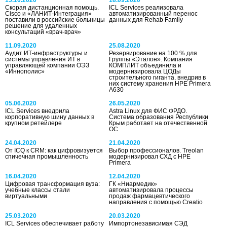
Скорая дистанционная помощь.
ICL Services реализовала
Cisco и «ЛАНИТ-Интеграция»
автоматизированный перенос
поставили в российские больницы
данных для Rehab Family
решение для удаленных
консультаций «врач-врач»
11.09.2020
25.08.2020
Аудит ИТ-инфраструктуры и
Резервирование на 100 % для
системы управления ИТ в
Группы «Эталон». Компания
управляющей компании ОЭЗ
КОМПЛИТ объединила и
«Иннополис»
модернизировала ЦОДы
строительного гиганта, внедрив в
них систему хранения HPE Primera
A630
05.06.2020
26.05.2020
ICL Services внедрила
Astra Linux для ФИС ФРДО.
корпоративную шину данных в
Система образования Республики
крупном ретейлере
Крым работает на отечественной
ОС
24.04.2020
21.04.2020
От ICQ к CRM: как цифровизуется
Выбор профессионалов. Treolan
спичечная промышленность
модернизировал СХД с HPE
Primera
16.04.2020
12.04.2020
Цифровая трансформация вуза:
ГК «Ниармедик»
учебные классы стали
автоматизировала процессы
виртуальными
продаж фармацевтического
направления с помощью Creatio
25.03.2020
20.03.2020
ICL Services обеспечивает работу
Импортонезависимая СЭД