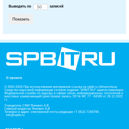
Выводить по
записей
О проекте
© 2004-2026 При использовании материалов ссылка на spbit.ru обязательна
Средство массовой информации сетевое издание "SPBIT.RU" зарегистрировано
Федеральной службы по надзору в сфере связи, информационных технологий и
массовых коммуникаций (реестровая запись ЭЛ № ФС 77 - 84345 от 26.12.2022
г.).
Учредитель СМИ Янкевич А.В
Главный редактор Янкевич А.В
Телефон и адрес электронной почты редакции +7 (812) 7156798,
info@spbit.ru