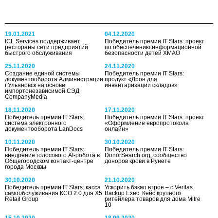
19.01.2021
04.12.2020
ICL Services поддерживает
Победитель премии IT Stars: проект
рестораны сети предприятий
по обеспечению информационной
быстрого обслуживания
безопасности детей ХМАО
25.11.2020
24.11.2020
Создание единой системы
Победитель премии IT Stars:
документооборота Администрации
продукт «Дрон для
г.Ульяновск на основе
инвентаризации складов»
импортонезависимой СЭД
CompanyMedia
18.11.2020
17.11.2020
Победитель премии IT Stars:
Победитель премии IT Stars: проект
система электронного
«Оформление европротокола
документооборота LanDocs
онлайн»
10.11.2020
30.10.2020
Победитель премии IT Stars:
Победитель премии IT Stars:
внедрение голосового AI-робота в
DonorSearch.org, сообщество
Общегородском контакт-центре
доноров крови в Рунете
города Москвы
30.10.2020
21.10.2020
Победитель премии IT Stars: касса
Ускорить бэкап втрое – с Veritas
самообслуживания КСО 2.0 для X5
Backup Exec. Кейс крупного
Retail Group
ритейлера товаров для дома Mitre
10
15.10.2020
18.09.2020