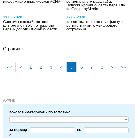
информационных киосков АСНА
регионального масштаба.
Новосибирская область перешла
на CompanyMedia
19.03.2020
12.02.2020
Системы весогабаритного
Как автоматизировать офисную
контроля от Softline помогают
рутину: наймите «цифрового»
беречь дороги Омской области
сотрудника
Страницы:
<<
<
1
2
3
4
5
6
7
8
>
>>
АРХИВ
показать материалы по тематике
за период
по
c