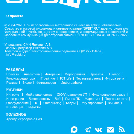
О проекте
© 2004-2026 При использовании материалов ссылка на spbit.ru обязательна
Средство массовой информации сетевое издание "SPBIT.RU" зарегистрировано
Федеральной службы по надзору в сфере связи, информационных технологий и
массовых коммуникаций (реестровая запись ЭЛ № ФС 77 - 84345 от 26.12.2022
г.).
Учредитель СМИ Янкевич А.В
Главный редактор Янкевич А.В
Телефон и адрес электронной почты редакции +7 (812) 7156798,
info@spbit.ru
РАЗДЕЛЫ
Новости
Аналитика
Интервью
Мероприятия
Проекты
IT класс
Колонка редактора
IT рейтинг
ICT Life
Тестовый стенд
Фигура речи
Релизы
Видео
Фотогалерея
Инфографика
РУБРИКИ
Интернет
Мобильная связь
CIO/Управление ИТ
Фиксированная связь
Интеграция
Безопасность
Веб
Рынок ПК
Маркетинг
Торговые сети
Оборудование
ПО
Outsourcing
Кадры
Регулирование
Финансы
Инновации
Гаджеты
ПОЛЕЗНОЕ
Аренда серверов с GPU