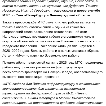
густонаселенных городах: Кудрово, Мурино, Всеволожск, а
также в таких населенных пунктах, как Дубровка, Токсово,
Новоселье, Нижний Городок»,
–
рассказали в пресс-службе
МТС по Санкт-Петербургу и Ленинградской области.
Также в пресс-службе МТС отметили, что работа велась не
только в области сотовой связи – одним из ключевых
направлений стало расширение оптоволоконной сети.
Например, велась прокладка кабеля в строящемся жилом
квартале «Ржевский парк» в поселке Ковалево Всеволожского
городского поселения – заселение жильцов планируется в
2028–2029 годах. Велись работы и в жилых массивах «Краски
Лета» и «Мурино парк» во Всеволожском районе.
Помимо абонентских сетей связи, в 2025 году МТС продолжила
работу над проектом развития инфраструктуры для
беспилотного транспорта на Северо-Западе, обеспечивающего
высокоточное геопозиционирование.
«МТС создала для Яндекса инфраструктуру высокоточного
геопозиционирования для управления автономным
транспортом на федеральной трассе М-11 «Нева»,
соединяющей Санкт-Петербург и Москву. Высокоточное
позиционирование транспортного средства обеспечивается