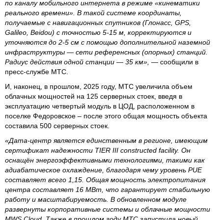
по каналу мобильного интернета в режиме «кинематики
реального времени». В такой системе координаты,
получаемые с навигационных спутников (Глонасс, GPS,
Galileo, Beidou) с точностью 5-15 м, корректируются и
уточняются до 2-5 см с помощью дополнительной наземной
инфраструктуры — сети референсных (опорных) станций.
Радиус действия одной станции — 35 км»,
— сообщили в
пресс-службе МТС.
И, наконец, в прошлом, 2025 году, МТС увеличила объем
облачных мощностей на 125 серверных стоек, введя в
эксплуатацию четвертый модуль в ЦОД, расположенном в
поселке Федоровское – после этого общая мощность объекта
составила 500 серверных стоек.
«Дата-центр является единственным в регионе, имеющим
сертификат надежности TIER III constructed facility. Он
оснащён энергоэффективными технологиями, такими как
адиабатическое охлаждение, благодаря чему уровень PUE
составляет всего 1,15. Общая мощность электропитания
центра составляет 16 МВт, что гарантирует стабильную
работу и масштабируемость. В обновленном модуле
развернуты корпоративные системы и облачные мощности
MWS Cloud. Также в прошлом году МТС запустила новый