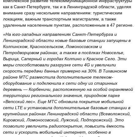
комплексное развитие телекоммуникационной инфраструктуры
как в Санкт-Петербурге, так и в Ленинградской области, уделяя
внимание сразу нескольким направлениям: туристическим
локациям, важным транспортным магистралям, а также
удаленным населенным пунктам, расположенным в 47 регионе.
«На юго-западных направлениях Санкт-Петербурга и
Ленинградской области новые базовые станции запущены в
Колпинском, Красносельском, Ломоносовском и
Петродворцовом районах, а также в посёлках Новоселье,
Вырица, Саперный и городах Колпино и Красное Село. Эти
меры способствовали разгрузке сети 4G и увеличили
скорость передачи данных примерно на 30%. В Тихвинском
районе МТС разместила дополнительное телеком-
оборудование и подключила к сети одну из старинных
деревень — Корбеничи, расположенную на особой охраняемой
территории регионального значения, природном парке
«Вепсский лес». Еще МТС обновила покрытие мобильной
сети LTE и установила дополнительные базовые станции в
крупнейших районах Ленинградской области (Всеволожский,
Кировский, Ломоносовский, Лужский, Подпорожский). Это
позволило увеличить радиопокрытие, повысить ёмкость
сети и ускорить мобильный интернет, особенно в