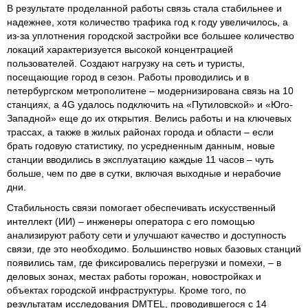
В результате проделанной работы связь стала стабильнее и
надежнее, хотя количество трафика год к году увеличилось, а
из-за уплотнения городской застройки все большее количество
локаций характеризуется высокой концентрацией
пользователей. Создают нагрузку на сеть и туристы,
посещающие город в сезон. Работы проводились и в
петербургском метрополитене – модернизирована связь на 10
станциях, а 4G удалось подключить на «Путиловской» и «Юго-
Западной» еще до их открытия. Велись работы и на ключевых
трассах, а также в жилых районах города и области – если
брать годовую статистику, по усредненным данным, новые
станции вводились в эксплуатацию каждые 11 часов – чуть
больше, чем по две в сутки, включая выходные и нерабочие
дни.
Стабильность связи помогает обеспечивать искусственный
интеллект (ИИ) – инженеры оператора с его помощью
анализируют работу сети и улучшают качество и доступность
связи, где это необходимо. Большинство новых базовых станций
появились там, где фиксировались перегрузки и помехи, – в
деловых зонах, местах работы горожан, новостройках и
объектах городской инфраструктуры. Кроме того, по
результатам исследования DMTEL, проводившегося с 14