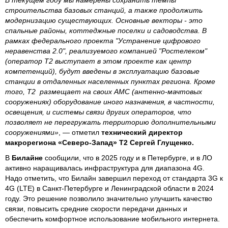
строительства базовых станций, а также продолжить
модернизацию существующих. Основные векторы - это
спальные районы, коттеджные поселки и садоводства. В
рамках федерального проекта "Устранение цифрового
неравенства 2.0", реализуемого компанией "Ростелеком"
(оператор T2 выступает в этом проекте как центр
компетенций), будут введены в эксплуатацию базовые
станции в отдаленных населенных пунктах региона. Кроме
того, Т2 размещает на своих АМС (антенно-мачтовых
сооружениях) оборудование иного назначения, в частности,
освещения, и системы связи других операторов, что
позволяет не перегружать территорию дополнительными
сооружениями»
, — отметил
технический директор
макрорегиона «Северо-Запад» T2 Сергей Глущенко.
В
Билайне
сообщили, что в 2025 году и в Петербурге, и в ЛО
активно наращивалась инфраструктура для диапазона 4G.
Надо отметить, что Билайн завершил переход от стандарта 3G к
4G (LTE) в Санкт-Петербурге и Ленинградской области в 2024
году. Это решение позволило значительно улучшить качество
связи, повысить средние скорости передачи данных и
обеспечить комфортное использование мобильного интернета.