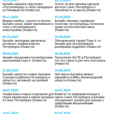
12.12.2025
28.11.2025
Билайн заранее обеспечил
Почти 10 млн звонков сделали
«Путиловскую» и «Юго-Западную»
жители Санкт-Петербурга и
устойчивым 4G
(Новости)
Ленобласти за месяц
(Новости)
06.11.2025
15.10.2025
Маркетплейсы, соцсети и бизнес:
Билайн обновил тарифную
Билайн узнал, какие приложения в
политику: петербуржцы получили
топе у петербуржцев в
право на бесплатную связь
новостройках
(Новости)
(Новости)
08.10.2025
16.09.2025
Билайн: молодежь увеличила
Обновленный тариф План б. от
интернет-трафик в метро
билайн для петербуржцев:
Петербурга
(Новости)
разбираем подробно
(Новости)
08.09.2025
28.08.2025
билайн предложил петербургским
Технология VoLTE в Петербурге:
школьникам план б.
(Новости)
что это такое и для чего она нужна
(Новости)
21.08.2025
15.08.2025
Билайн запустил новые базовые
Sim-карты Билайна можно
станции в районах Петербурга и
оформить в МФЦ Ленинградской
области с активной застройкой
области
(Новости)
(Новости)
28.07.2025
16.07.2025
Альфа-Банк открыл отделение для
Комитет по информатизации и
сбора биометрии в офисе Билайна
связи Санкт-Петербурга и Билайн
в Санкт-Петербурге
(Новости)
объединяют усилия для борьбы с
цифровыми мошенниками
(Новости)
14.07.2025
02.07.2025