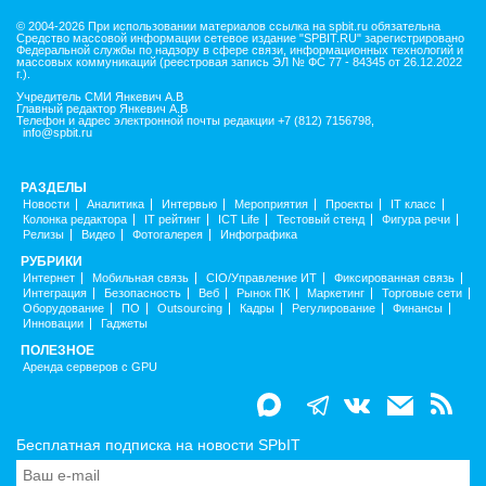
© 2004-2026 При использовании материалов ссылка на spbit.ru обязательна
Средство массовой информации сетевое издание "SPBIT.RU" зарегистрировано
Федеральной службы по надзору в сфере связи, информационных технологий и
массовых коммуникаций (реестровая запись ЭЛ № ФС 77 - 84345 от 26.12.2022
г.).
Учредитель СМИ Янкевич А.В
Главный редактор Янкевич А.В
Телефон и адрес электронной почты редакции +7 (812) 7156798,
info@spbit.ru
РАЗДЕЛЫ
Новости
Аналитика
Интервью
Мероприятия
Проекты
IT класс
Колонка редактора
IT рейтинг
ICT Life
Тестовый стенд
Фигура речи
Релизы
Видео
Фотогалерея
Инфографика
РУБРИКИ
Интернет
Мобильная связь
CIO/Управление ИТ
Фиксированная связь
Интеграция
Безопасность
Веб
Рынок ПК
Маркетинг
Торговые сети
Оборудование
ПО
Outsourcing
Кадры
Регулирование
Финансы
Инновации
Гаджеты
ПОЛЕЗНОЕ
Аренда серверов с GPU
Бесплатная подписка на новости SPbIT