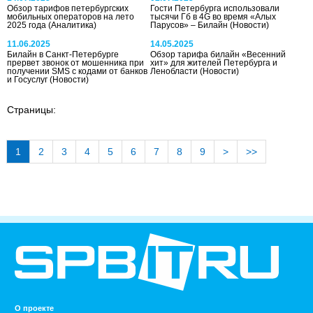
Обзор тарифов петербургских
Гости Петербурга использовали
мобильных операторов на лето
тысячи Гб в 4G во время «Алых
2025 года
(Аналитика)
Парусов» – Билайн
(Новости)
11.06.2025
14.05.2025
Билайн в Санкт-Петербурге
Обзор тарифа билайн «Весенний
прервет звонок от мошенника при
хит» для жителей Петербурга и
получении SMS с кодами от банков
Ленобласти
(Новости)
и Госуслуг
(Новости)
Страницы:
1
2
3
4
5
6
7
8
9
>
>>
О проекте