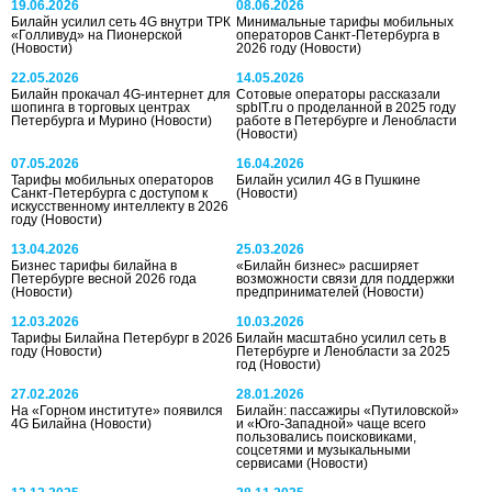
19.06.2026
08.06.2026
Билайн усилил сеть 4G внутри ТРК
Минимальные тарифы мобильных
«Голливуд» на Пионерской
операторов Санкт-Петербурга в
(Новости)
2026 году
(Новости)
22.05.2026
14.05.2026
Билайн прокачал 4G-интернет для
Сотовые операторы рассказали
шопинга в торговых центрах
spbIT.ru о проделанной в 2025 году
Петербурга и Мурино
(Новости)
работе в Петербурге и Ленобласти
(Новости)
07.05.2026
16.04.2026
Тарифы мобильных операторов
Билайн усилил 4G в Пушкине
Санкт-Петербурга с доступом к
(Новости)
искусственному интеллекту в 2026
году
(Новости)
13.04.2026
25.03.2026
Бизнес тарифы билайна в
«Билайн бизнес» расширяет
Петербурге весной 2026 года
возможности связи для поддержки
(Новости)
предпринимателей
(Новости)
12.03.2026
10.03.2026
Тарифы Билайна Петербург в 2026
Билайн масштабно усилил сеть в
году
(Новости)
Петербурге и Ленобласти за 2025
год
(Новости)
27.02.2026
28.01.2026
На «Горном институте» появился
Билайн: пассажиры «Путиловской»
4G Билайна
(Новости)
и «Юго-Западной» чаще всего
пользовались поисковиками,
соцсетями и музыкальными
сервисами
(Новости)