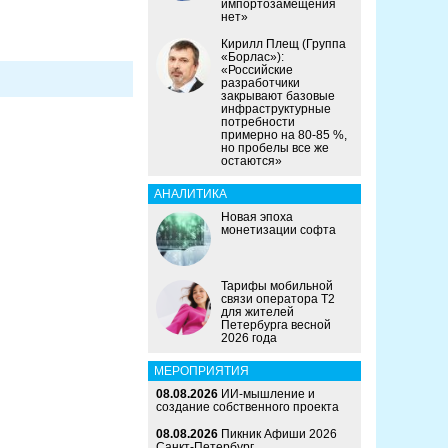
импортозамещения
нет»
Кирилл Плещ (Группа
«Борлас»):
«Российские
разработчики
закрывают базовые
инфраструктурные
потребности
примерно на 80-85 %,
но пробелы все же
остаются»
АНАЛИТИКА
Новая эпоха
монетизации софта
Тарифы мобильной
связи оператора Т2
для жителей
Петербурга весной
2026 года
МЕРОПРИЯТИЯ
08.08.2026
ИИ-мышление и
создание собственного проекта
08.08.2026
Пикник Афиши 2026
Санкт-Петербург