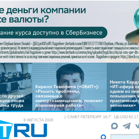
Никита Кард
Кирилл Тимофеев («ОБИТ»):
«ИТ-сфера с
«Решить проблемы,
одним из не
сто друзей:
связанные с
повышения 
ации снова
импортозамещением, поможет
практически 
ынка труда
планомерная работа»
экономики»
САНКТ-ПЕТЕРБУРГ
16.7
°
ЦБ
USD 82.17
8 АВГУСТА 2026