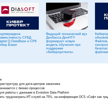
одтверждена
Ведущий технический вуз
Киберпр
овместимость СУБД
Донбасса ДонНТУ
обновле
igital Q.DataBase и СРК
формирует новую
Файлов,
ибер Бэкап
модель обучения при
синхрон
поддержке
безопас
«Киберпротекта»
файлам
e
аструктуру для дата-центров заказчика
ачинается с бизнес-процессов
ля работы с данными в Evolution Data Platform
тить трудозатраты ИТ-служб на 75%, на конференции OCS «Софт как тр