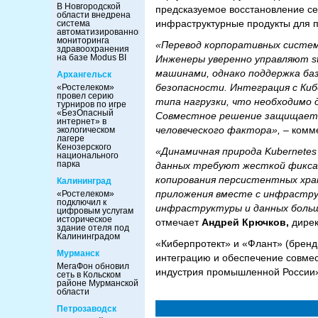
В Новгородской
предсказуемое восстановление се
области внедрена
инфраструктурные продукты для 
система
автоматизированного
мониторинга
«Перевод корпоративных систем
здравоохранения
на базе Modus BI
Инженеры уверенно управляют s
машинами, однако поддержка ба
Архангельск
безопасности. Интеграция с Ки
«Ростелеком»
провел серию
типа нагрузки, что необходимо
турниров по игре
«БезОпасный
Совместное решение защищает 
интернет» в
человеческого фактора»,
– комм
экологическом
лагере
Кенозерского
«Динамичная природа Kubernetes
национального
парка
данных требуют жесткой фиксац
копирования персистентных хра
Калининград
приложения вместе с инфрастру
«Ростелеком»
подключил к
инфраструктуры и данных больш
цифровым услугам
историческое
отмечает
Андрей Крючков,
дирек
здание отеля под
Калининградом
«Киберпротект» и «Флант» (бренд
Мурманск
интеграцию и обеспечение совме
МегаФон обновил
индустрия промышленной России»
сеть в Кольском
районе Мурманской
области
Петрозаводск