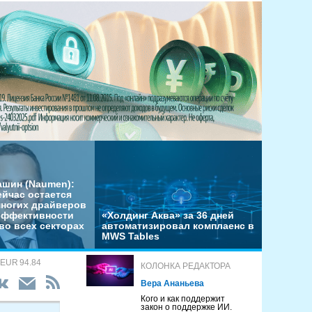
ашин (Naumen):
ейчас остается
многих драйверов
эффективности
«Холдинг Аква» за 36 дней
во всех секторах
автоматизировал комплаенс в
MWS Tables
 EUR 94.84
КОЛОНКА РЕДАКТОРА
Вера Ананьева
Кого и как поддержит
закон о поддержке ИИ.