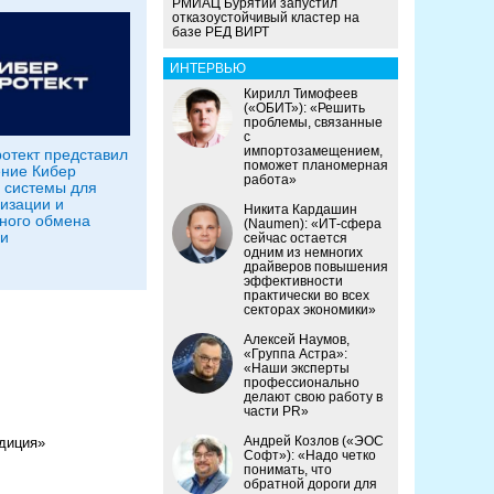
РМИАЦ Бурятии запустил
отказоустойчивый кластер на
базе РЕД ВИРТ
ИНТЕРВЬЮ
Кирилл Тимофеев
(«ОБИТ»): «Решить
проблемы, связанные
с
импортозамещением,
отект представил
поможет планомерная
ние Кибер
работа»
 системы для
изации и
Никита Кардашин
ного обмена
(Naumen): «ИТ-сфера
и
сейчас остается
одним из немногих
драйверов повышения
эффективности
практически во всех
секторах экономики»
Алексей Наумов,
«Группа Астра»:
«Наши эксперты
профессионально
делают свою работу в
части PR»
Андрей Козлов («ЭОС
адиция»
Софт»): «Надо четко
понимать, что
обратной дороги для