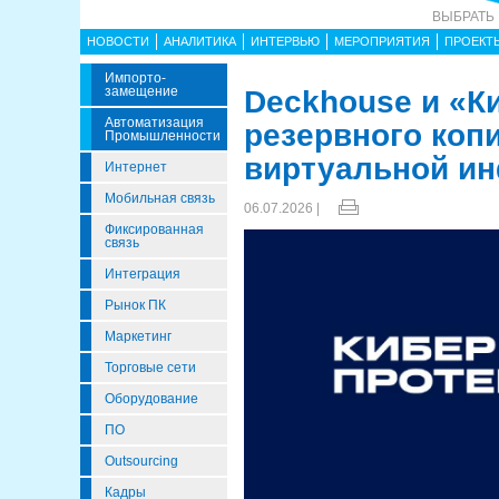
ВЫБРАТЬ
НОВОСТИ
АНАЛИТИКА
ИНТЕРВЬЮ
МЕРОПРИЯТИЯ
ПРОЕКТ
Импорто­
Замещение
Deckhouse и «К
Автоматизация
резервного коп
Промышленности
виртуальной и
Интернет
Мобильная связь
06.07.2026 |
Фиксированная
связь
Интеграция
Рынок ПК
Маркетинг
Торговые сети
Оборудование
ПО
Outsourcing
Кадры