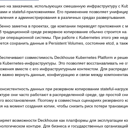
но на заказчиков, использующих смешанную инфраструктуру с Kub
ми и stateful-приложениями. Его применение позволяет унифици
овления и администрирования в различных средах развертывания.
енно заметна в проектах, где компании переводят приложения с 
В традиционной среде резервное копирование обычно строится на
ри операционной системы. При работе с Kubernetes этого уже нед
ется сохранить данные в Persistent Volumes, состояние etcd, а та
беспечивают совместимость Deckhouse Kubernetes Platform и реше
 Kubernetes-инфраструктуры. Это позволяет восстанавливать не 
ожения вместе с его инфраструктурным контекстом. Для распреде
ии важно вернуть данные, конфигурацию и связи между компонента
нсистентность данных при резервном копировании stateful-нагрузо
ктуре они часто работают в распределенной среде, где простой с
ого восстановления. Поэтому в совместных сценариях резервного 
я на момент создания копии, чтобы снизить риск потери транзакц
иряет возможности Deckhouse как платформы для эксплуатации к
нологическом контуре. Для бизнеса и государственных организаций