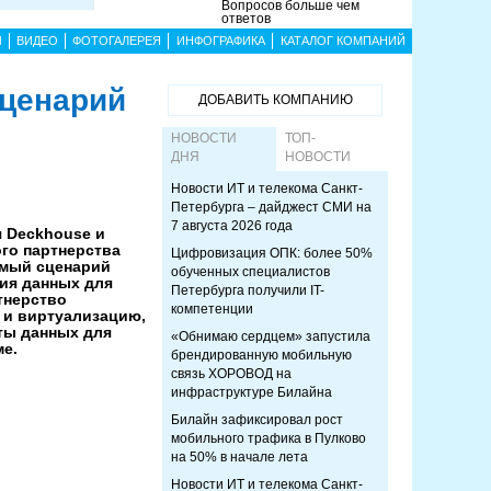
Вопросов больше чем
ответов
Ы
ВИДЕО
ФОТОГАЛЕРЕЯ
ИНФОГРАФИКА
КАТАЛОГ КОМПАНИЙ
сценарий
ДОБАВИТЬ КОМПАНИЮ
НОВОСТИ
ТОП-
ДНЯ
НОВОСТИ
Новости ИТ и телекома Санкт-
Петербурга – дайджест СМИ на
7 августа 2026 года
 Deckhouse и
го партнерства
Цифровизация ОПК: более 50%
имый сценарий
обученных специалистов
ия данных для
Петербурга получили IT-
тнерство
компетенции
 и виртуализацию,
ты данных для
«Обнимаю сердцем» запустила
е.
брендированную мобильную
связь ХОРОВОД на
инфраструктуре Билайна
Билайн зафиксировал рост
мобильного трафика в Пулково
на 50% в начале лета
Новости ИТ и телекома Санкт-