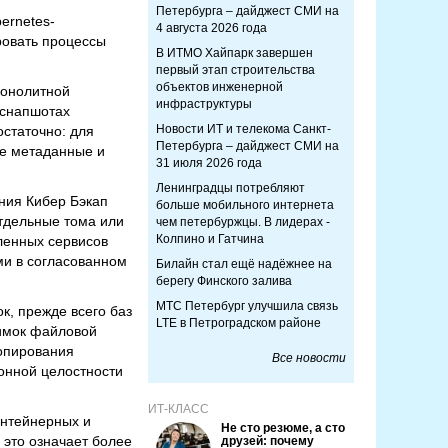
Петербурга – дайджест СМИ на
ernetes-
4 августа 2026 года
ровать процессы
В ИТМО Хайпарк завершен
первый этап строительства
объектов инженерной
монолитной
инфраструктуры
 снапшотах
Новости ИТ и телекома Санкт-
остаточно: для
Петербурга – дайджест СМИ на
кже метаданные и
31 июля 2026 года
Ленинградцы потребляют
ния Кибер Бэкап
больше мобильного интернета
отдельные тома или
чем петербуржцы. В лидерах -
Колпино и Гатчина
ленных сервисов
ми в согласованном
Билайн стал ещё надёжнее на
берегу Финского залива
МТС Петербург улучшила связь
к, прежде всего баз
LTE в Петроградском районе
нимок файловой
копирования
Все новости
ионной целостности
ИТ-КЛАСС
онтейнерных и
Не сто резюме, а сто
 это означает более
друзей: почему