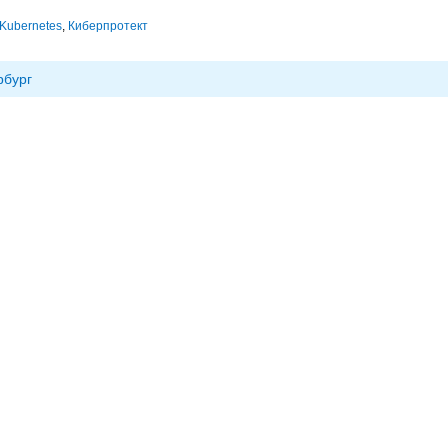
Kubernetes
,
Киберпротект
рбург