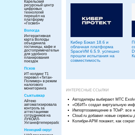
Карельский
ресурсный центр
цифровых
технологий
перешёл на
платформу
«Госвеб»
Вологда
Интерактивная
карта Вологды
Кибер Бэкап 18.6 и
П
объединила
облачная платформа
с
гостиницы, кафе и
достопримечательности
SpaceVM 6.5.9. успешно
D
для удобного
прошли испытания на
К
планирования
совместимость
поездок
Псков
ИТ-холдинг Т1
перевел «Титан-
Полимер» в режим
налогового
мониторинга
ИНТЕРЕСНЫЕ ССЫЛКИ
Сыктывкар
Автодилеры выбирают МТС Exolv
Айтеко
«ОБИТ» создал виртуальную инфр
автоматизировала
контроль за
Импортозамещение в ТОиР: все н
аттестациями
Cloud.ru добавил новые сервисы д
сотрудников на
ЛУКОЙЛ-
Колибри-АРМ покажет, как сокра
Ухтанефтепереработка
Ненецкий округ