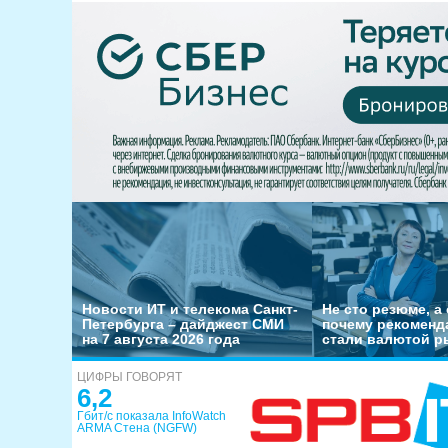
Новости ИТ и телекома Санкт-
Не сто резюме, а 
Петербурга – дайджест СМИ
почему рекоменд
на 7 августа 2026 года
стали валютой р
ЦИФРЫ ГОВОРЯТ
6,2
Гбит/с показала InfoWatch
ARMA Стена (NGFW)