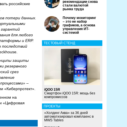
рекомендации снова
вать российские
стали валютой
.
рынка труда
ов потери данных.
Почему мониторинг
– это не набор
виртуальными
графиков, а основа
х гарантий
управления ИТ-
системой
вания для любого
платформы и ERP.
ТЕСТОВЫЙ СТЕНД
и последствий
eckhouse.
ринципы защиты
ми резервного
ский срез
овление
 процессами»
–
ии «Киберпротект».
iQOO 15R
Смартфон iQOO 15R: мощь без
ленном на
компромиссов
ии «Цифровая
ПРОЕКТЫ
«Холдинг Аква» за 36 дней
автоматизировал комплаенс в
MWS Tables