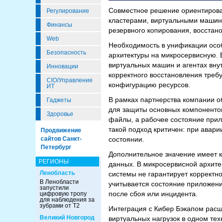
Совместное решение ориентирова
Регулирование
кластерами, виртуальными машина
Финансы
резервного копирования, восстан
Web
Необходимость в унификации особ
Безопасность
архитектуры на микросервисную. 
виртуальных машин и агентах внут
Инновации
корректного восстановления требу
CIO/Управление
конфигурацию ресурсов.
ИТ
В рамках партнерства компании о
Гаджеты
для защиты основных компонентов
Здоровье
файлы, а рабочее состояние прил
такой подход критичен: при авар
Продвижение
состоянии.
сайтов Санкт-
Петербург
Дополнительное значение имеет ко
РЕГИОНЫ
данных. В микросервисной архите
Ленобласть
системы не гарантирует корректн
В Ленобласти
учитывается состояние приложени
запустили
после сбоя или инцидента.
цифровую тропу
для наблюдения за
зубрами от Т2
Интеграция с Кибер Бэкапом расш
Великий Новгород
виртуальных нагрузок в одном тех