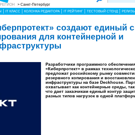
 РЕГИОН
> Санкт-Петербург
Ы
IT КЛАСС
КОЛОНКА РЕДАКТОРА
IT РЕЙТИНГ
ТЕСТОВЫЙ СТЕНД
РЕЛИЗ
иберпротект» создают единый 
ирования для контейнерной и
нфраструктуры
Разработчики программного обеспечения
«Киберпротект» в рамках технологическо
предложат российскому рынку совмест
резервного копирования и восстановлен
инфраструктуры на базе Deckhouse. Пар
охватывает как контейнерные среды, так
что дает заказчикам единый контур защи
разных типов нагрузок в одной платформ