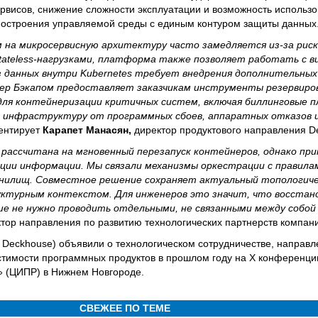
рвисов, снижение сложности эксплуатации и возможность использо
построения управляемой среды с единым контуром защиты данных
 на микросервисную архитектуру часто замедляется из-за риск
tateless-нагрузками, платформа также позволяет работать с 
з данных внутри Kubernetes требует внедрения дополнительны
бер Бэкапом предоставляет заказчикам инструменты резервиро
 для контейнеризации критичных систем, включая биллинговые 
инфраструктуру от программных сбоев, аппаратных отказов 
ентирует
Карапет Манасян,
директор продуктового направления D
 рассчитана на мгновенный перезапуск контейнеров, однако п
ии информации. Мы связали механизмы оркестрации с правила
нилищ. Совместное решение сохраняет актуальный топологиче
ктурным контекстом. Для инженеров это значит, что восстан
е не нужно проводить отдельными, не связанными между собой
тор направления по развитию технологических партнерств компан
 Deckhouse) объявили о технологическом сотрудничестве, направ
стимости программных продуктов в прошлом году на X конференц
 (ЦИПР) в Нижнем Новгороде.
СВЕЖЕЕ ПО ТЕМЕ