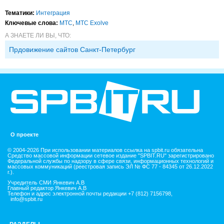
Тематики:
Интеграция
Ключевые слова:
МТС
,
МТС Exolve
А ЗНАЕТЕ ЛИ ВЫ, ЧТО:
Прдовижение сайтов Санкт-Петербург
О проекте
© 2004-2026 При использовании материалов ссылка на spbit.ru обязательна
Средство массовой информации сетевое издание "SPBIT.RU" зарегистрировано
Федеральной службы по надзору в сфере связи, информационных технологий и
массовых коммуникаций (реестровая запись ЭЛ № ФС 77 - 84345 от 26.12.2022
г.).
Учредитель СМИ Янкевич А.В
Главный редактор Янкевич А.В
Телефон и адрес электронной почты редакции +7 (812) 7156798,
info@spbit.ru