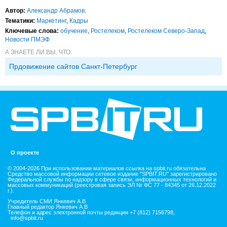
Автор:
Александр Абрамов
.
Тематики:
Маркетинг
,
Кадры
Ключевые слова:
обучение
,
Ростелеком
,
Ростелеком Северо-Запад
,
Новости ПМЭФ
А ЗНАЕТЕ ЛИ ВЫ, ЧТО:
Прдовижение сайтов Санкт-Петербург
О проекте
© 2004-2026 При использовании материалов ссылка на spbit.ru обязательна
Средство массовой информации сетевое издание "SPBIT.RU" зарегистрировано
Федеральной службы по надзору в сфере связи, информационных технологий и
массовых коммуникаций (реестровая запись ЭЛ № ФС 77 - 84345 от 26.12.2022
г.).
Учредитель СМИ Янкевич А.В
Главный редактор Янкевич А.В
Телефон и адрес электронной почты редакции +7 (812) 7156798,
info@spbit.ru