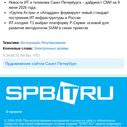
Новости ИТ и телекома Санкт-Петербурга – дайджест СМИ на 9
июня 2026 года
«Группа Астра» и «Аладдин» формируют новый стандарт
построения ИТ-инфраструктуры в России
ИТ-холдинг Т1 выбрал платформу Р-Сервис основой для
развития методологии SIAM в своих проектах
Тематики:
Интеграция
,
Регулирование
Ключевые слова:
Электронные архивы
А ЗНАЕТЕ ЛИ ВЫ, ЧТО:
Прдовижение сайтов Санкт-Петербург
О проекте
© 2004-2026 При использовании материалов ссылка на spbit.ru обязательна
Средство массовой информации сетевое издание "SPBIT.RU" зарегистрировано
Федеральной службы по надзору в сфере связи, информационных технологий и