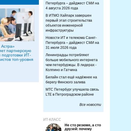
Петербурга – дайджест СМИ на
4 августа 2026 года
В ИТМО Хайпарк завершен
первый этап строительства
объектов инженерной
инфраструктуры
Новости ИТ и телекома Санкт-
Петербурга – дайджест СМИ на
 Астра»
31 июля 2026 года
ет партнерскую
я подготовки ИТ-
Ленинградцы потребляют
истов топ-уровня
больше мобильного интернета
чем петербуржцы. В лидерах -
Колпино и Гатчина
Билайн стал ещё надёжнее на
берегу Финского залива
МТС Петербург улучшила связь
LTE в Петроградском районе
Все новости
ИТ-КЛАСС
Не сто резюме, а сто
друзей: почему