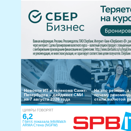
Новости ИТ и телекома Санкт-
Не сто резюме, а 
Петербурга – дайджест СМИ
почему рекоменд
на 7 августа 2026 года
стали валютой р
ЦИФРЫ ГОВОРЯТ
6,2
Гбит/с показала InfoWatch
ARMA Стена (NGFW)