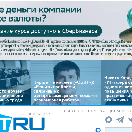
Никита Кард
Кирилл Тимофеев («ОБИТ»):
«ИТ-сфера с
«Решить проблемы,
одним из не
сто друзей:
связанные с
повышения 
ации снова
импортозамещением, поможет
практически 
ынка труда
планомерная работа»
экономики»
САНКТ-ПЕТЕРБУРГ
18.4
°
ЦБ
USD 82.17
8 АВГУСТА 2026