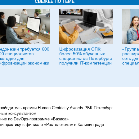
СВЕЖЕЕ ПО ТЕМЕ
ндонезии требуется 600
Цифровизация ОПК:
«Группа
00 специалистов
более 50% обученных
расширя
жегодно для
специалистов Петербурга
сеть дл
ифровизации экономики
получили IT-компетенции
специал
обедитель премии Human Centricity Awards РБК Петербург
рным консультантом
ение по DevOps-программе «Базиса»
и практику в филиале «Ростелекома» в Калининграде