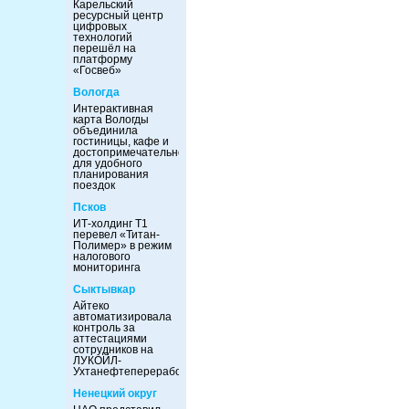
Карельский
ресурсный центр
цифровых
технологий
перешёл на
платформу
«Госвеб»
Вологда
Интерактивная
карта Вологды
объединила
гостиницы, кафе и
достопримечательности
для удобного
планирования
поездок
Псков
ИТ-холдинг Т1
перевел «Титан-
Полимер» в режим
налогового
мониторинга
Сыктывкар
Айтеко
автоматизировала
контроль за
аттестациями
сотрудников на
ЛУКОЙЛ-
Ухтанефтепереработка
Ненецкий округ