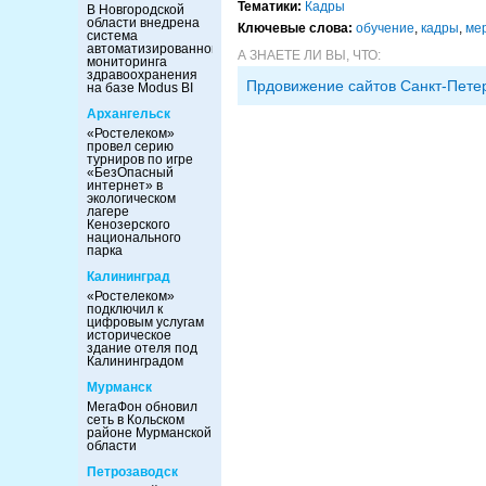
Тематики:
Кадры
В Новгородской
области внедрена
Ключевые слова:
обучение
,
кадры
,
ме
система
автоматизированного
А ЗНАЕТЕ ЛИ ВЫ, ЧТО:
мониторинга
здравоохранения
Прдовижение сайтов Санкт-Пете
на базе Modus BI
Архангельск
«Ростелеком»
провел серию
турниров по игре
«БезОпасный
интернет» в
экологическом
лагере
Кенозерского
национального
парка
Калининград
«Ростелеком»
подключил к
цифровым услугам
историческое
здание отеля под
Калининградом
Мурманск
МегаФон обновил
сеть в Кольском
районе Мурманской
области
Петрозаводск