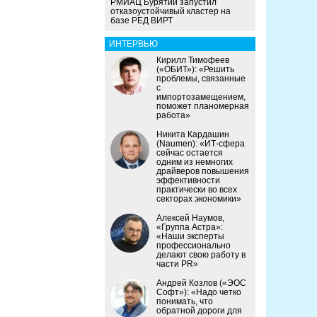
РМИАЦ Бурятии запустил
отказоустойчивый кластер на
базе РЕД ВИРТ
ИНТЕРВЬЮ
Кирилл Тимофеев
(«ОБИТ»): «Решить
проблемы, связанные
с
импортозамещением,
поможет планомерная
работа»
Никита Кардашин
(Naumen): «ИТ-сфера
сейчас остается
одним из немногих
драйверов повышения
эффективности
практически во всех
секторах экономики»
Алексей Наумов,
«Группа Астра»:
«Наши эксперты
профессионально
делают свою работу в
части PR»
Андрей Козлов («ЭОС
Софт»): «Надо четко
понимать, что
обратной дороги для