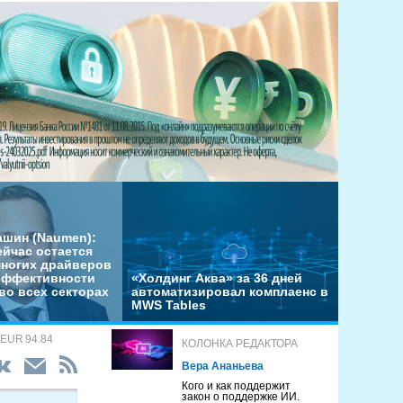
ашин (Naumen):
ейчас остается
многих драйверов
эффективности
«Холдинг Аква» за 36 дней
во всех секторах
автоматизировал комплаенс в
MWS Tables
 EUR 94.84
КОЛОНКА РЕДАКТОРА
Вера Ананьева
Кого и как поддержит
закон о поддержке ИИ.