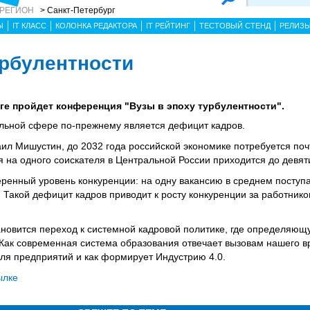
 РЕГИОН
> Санкт-Петербург
Ы
IT КЛАСС
КОЛОНКА РЕДАКТОРА
IT РЕЙТИНГ
ТЕСТОВЫЙ СТЕНД
РЕЛИЗ
урбулентности
рге пройдет конференция "Вузы в эпоху турбулентности".
льной сфере по-прежнему является дефицит кадров.
ил Мишустин, до 2032 года российской экономике потребуется поч
я на одного соискателя в Центральной России приходится до девят
енный уровень конкуренции: на одну вакансию в среднем поступа
 Такой дефицит кадров приводит к росту конкуренции за работнико
новится переход к системной кадровой политике, где определяющ
 Как современная система образования отвечает вызовам нашего в
для предприятий и как формирует Индустрию 4.0.
ылке