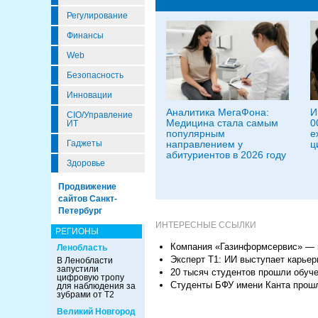
Регулирование
Финансы
Web
Безопасность
Инновации
Аналитика МегаФона:
И
CIO/Управление
Медицина стала самым
0
ИТ
популярным
е
Гаджеты
направлением у
ц
абитуриентов в 2026 году
Здоровье
Продвижение
сайтов Санкт-
Петербург
ИНТЕРЕСНЫЕ ССЫЛКИ
РЕГИОНЫ
Компания «Газинформсервис» — п
Ленобласть
Эксперт Т1: ИИ выступает карье
В Ленобласти
запустили
20 тысяч студентов прошли обуч
цифровую тропу
Студенты БФУ имени Канта прошл
для наблюдения за
зубрами от Т2
Великий Новгород