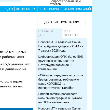
Вопросов больше чем
ответов
Ы
ВИДЕО
ФОТОГАЛЕРЕЯ
ИНФОГРАФИКА
КАТАЛОГ КОМПАНИЙ
ДОБАВИТЬ КОМПАНИЮ
НОВОСТИ
ТОП-
ДНЯ
НОВОСТИ
Новости ИТ и телекома Санкт-
Петербурга – дайджест СМИ на
7 августа 2026 года
ти 12 млн новых
и рабочих мест.
Цифровизация ОПК: более 50%
обученных специалистов
ет 5,6 резюме, что
Петербурга получили IT-
в и давлению на
компетенции
«Обнимаю сердцем» запустила
брендированную мобильную
ую роль играет
связь ХОРОВОД на
ремени, на что
инфраструктуре Билайна
Билайн зафиксировал рост
мобильного трафика в Пулково
на 50% в начале лета
Новости ИТ и телекома Санкт-