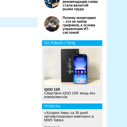
рекомендации снова
стали валютой
рынка труда
Почему мониторинг
– это не набор
графиков, а основа
управления ИТ-
системой
ТЕСТОВЫЙ СТЕНД
iQOO 15R
Смартфон iQOO 15R: мощь без
компромиссов
ПРОЕКТЫ
«Холдинг Аква» за 36 дней
автоматизировал комплаенс в
MWS Tables