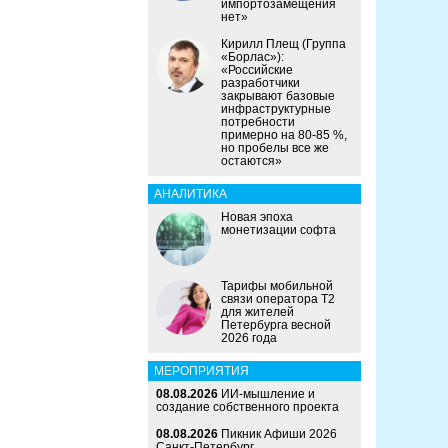
импортозамещения
нет»
Кирилл Плещ (Группа
«Борлас»):
«Российские
разработчики
закрывают базовые
инфраструктурные
потребности
примерно на 80-85 %,
но пробелы все же
остаются»
АНАЛИТИКА
Новая эпоха
монетизации софта
Тарифы мобильной
связи оператора Т2
для жителей
Петербурга весной
2026 года
МЕРОПРИЯТИЯ
08.08.2026
ИИ-мышление и
создание собственного проекта
08.08.2026
Пикник Афиши 2026
Санкт-Петербург