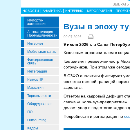
ВЫБРАТЬ
НОВОСТИ
АНАЛИТИКА
ИНТЕРВЬЮ
МЕРОПРИЯТИЯ
ПРОЕКТ
Импорто­
Замещение
Вузы в эпоху т
Автоматизация
Промышленности
09.07.2026 |
Интернет
9 июля 2026 г. в Санкт-Петербу
Мобильная связь
Ключевым ограничителем в социа
Фиксированная
Как заявил премьер-министр Миха
связь
сотрудников. При этом уже сегодн
Интеграция
В СЗФО аналитики фиксируют умер
Рынок ПК
является нижней границей нормы.
зарплаты.
Маркетинг
Торговые сети
Ответом на кадровый дефицит ста
связка «школа-вуз-предприятие».
Оборудование
делает упор в подготовке кадров 
ПО
Подробности и регистрация по
сс
Outsourcing
Кадры