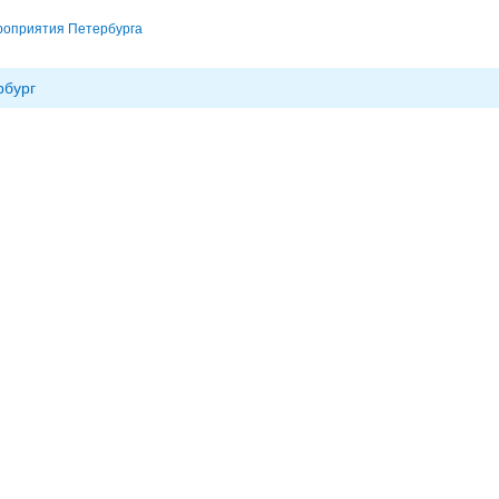
роприятия Петербурга
рбург