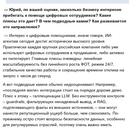
— Юрий, по вашей оценке, насколько бизнесу интересно
прибегать к помощи цифровых сотрудников? Какие
плюсы это дает? В чем подводные камни? Как развивается
это направление?
— Интерес к цифровым помощникам, иначе говоря, ИИ-
агентам сегодня достиг исторически высокого уровня.
Практически каждая крупная российская компания либо уже
использует цифровых сотрудников в продакшене, либо активно
их пилотирует. Главные плюсы очевидны: линейная
масштабируемость без линейного роста ФОТ, режим 24/7,
стабильное качество работы и сокращение времени отклика на
запрос с часов до секунд.
А вот подводные камни обычно недооценивают. Например,
«последняя миля» интеграции стоит на порядок дороже демо.
Плюс к этому – галлюцинации LLM. Без инструментов контроля
– guardrails, фильтрующих ненадежный вывод, и RAG,
подтягивающего факты из внешних источников, – они могут
нанести репутационный ущерб больше, чем сэкономить. По-
прежнему остро стоят вопросы безопасности данных, особенно
для регулируемых отраслей, поэтому очень важно иметь