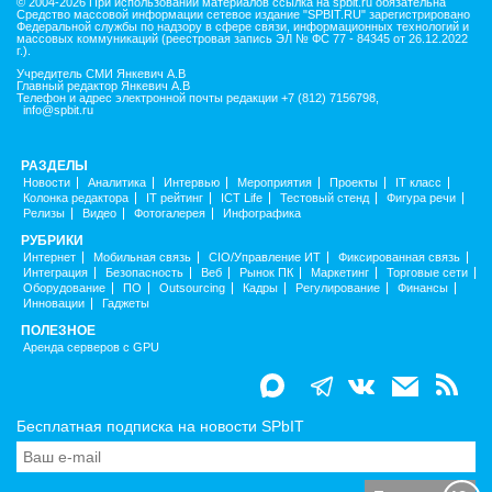
© 2004-2026 При использовании материалов ссылка на spbit.ru обязательна
Средство массовой информации сетевое издание "SPBIT.RU" зарегистрировано
Федеральной службы по надзору в сфере связи, информационных технологий и
массовых коммуникаций (реестровая запись ЭЛ № ФС 77 - 84345 от 26.12.2022
г.).
Учредитель СМИ Янкевич А.В
Главный редактор Янкевич А.В
Телефон и адрес электронной почты редакции +7 (812) 7156798,
info@spbit.ru
РАЗДЕЛЫ
Новости
Аналитика
Интервью
Мероприятия
Проекты
IT класс
Колонка редактора
IT рейтинг
ICT Life
Тестовый стенд
Фигура речи
Релизы
Видео
Фотогалерея
Инфографика
РУБРИКИ
Интернет
Мобильная связь
CIO/Управление ИТ
Фиксированная связь
Интеграция
Безопасность
Веб
Рынок ПК
Маркетинг
Торговые сети
Оборудование
ПО
Outsourcing
Кадры
Регулирование
Финансы
Инновации
Гаджеты
ПОЛЕЗНОЕ
Аренда серверов с GPU
Бесплатная подписка на новости SPbIT