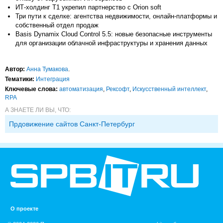
ИТ-холдинг Т1 укрепил партнерство с Orion soft
Три пути к сделке: агентства недвижимости, онлайн-платформы и
собственный отдел продаж
Basis Dynamix Cloud Control 5.5: новые безопасные инструменты
для организации облачной инфраструктуры и хранения данных
Автор:
Анна Тумакова
.
Тематики:
Интеграция
Ключевые слова:
автоматизация
,
Рексофт
,
Искусственный интеллект
,
RPA
А ЗНАЕТЕ ЛИ ВЫ, ЧТО:
Прдовижение сайтов Санкт-Петербург
О проекте