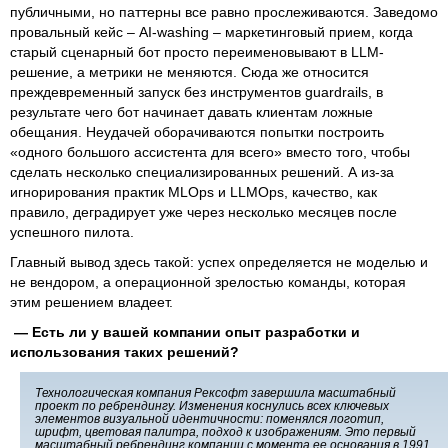
публичными, но паттерны все равно прослеживаются. Заведомо
провальный кейс – AI-washing – маркетинговый прием, когда
старый сценарный бот просто переименовывают в LLM-
решение, а метрики не меняются. Сюда же относится
преждевременный запуск без инструментов guardrails, в
результате чего бот начинает давать клиентам ложные
обещания. Неудачей оборачиваются попытки построить
«одного большого ассистента для всего» вместо того, чтобы
сделать несколько специализированных решений. А из-за
игнорирования практик MLOps и LLMOps, качество, как
правило, деградирует уже через несколько месяцев после
успешного пилота.
Главный вывод здесь такой: успех определяется не моделью и
не вендором, а операционной зрелостью команды, которая
этим решением владеет.
— Есть ли у вашей компании опыт разработки и
использования таких решений?
Технологическая компания Рексофт завершила масштабный
проект по ребрендингу. Изменения коснулись всех ключевых
элементов визуальной идентичности: поменялся логотип,
шрифт, цветовая палитра, подход к изображениям. Это первый
масштабный ребрендинг компании с момента ее основания в 1991