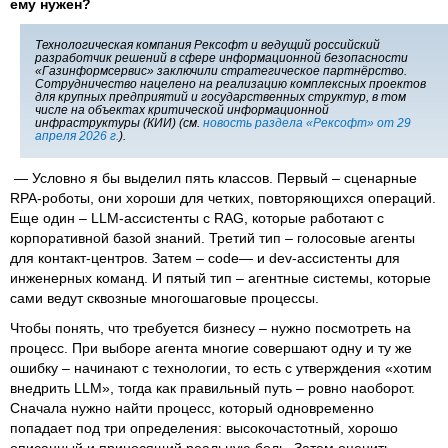
ему нужен?
Технологическая компания Рексофт и ведущий российский
разработчик решений в сфере информационной безопасности
«Газинформсервис» заключили стратегическое партнёрство.
Сотрудничество нацелено на реализацию комплексных проектов
для крупных предприятий и государственных структур, в том
числе на объектах критической информационной
инфраструктуры (КИИ) (см.
новость раздела «Рексофт» от 29
апреля 2026 г.
).
— Условно я бы выделил пять классов. Первый – сценарные
RPA-роботы, они хороши для четких, повторяющихся операций.
Еще один – LLM-ассистенты с RAG, которые работают с
корпоративной базой знаний. Третий тип – голосовые агенты
для контакт-центров. Затем – code— и dev-ассистенты для
инженерных команд. И пятый тип – агентные системы, которые
сами ведут сквозные многошаговые процессы.
Чтобы понять, что требуется бизнесу – нужно посмотреть на
процесс. При выборе агента многие совершают одну и ту же
ошибку – начинают с технологии, то есть с утверждения «хотим
внедрить LLM», тогда как правильный путь – ровно наоборот.
Сначала нужно найти процесс, который одновременно
попадает под три определения: высокочастотный, хорошо