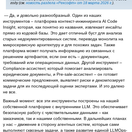
году (см.
новость раздела «Рексофт» от 18 марта 2026 г.
).
— Да, и довольно разнообразный. Один из наших
инструментов – платформа контекст-инжиниринга AI Code
Insight, которая, как понятно из названия, извлекает инсайты
прямо из кодовой базы. Это дает отличный буст для анализа
старых недокументированных систем, перевода монолита на
микросервисную архитектуру и для похожих задач. Также
платформа может получать информацию из связанных с
решением артефактов, если они есть – документации,
требований или операционных данных. Другой инструмент –
Compliance-ассистент, который помогает анализировать
юридические документы, и Pre-sale-ассистент – он готовит
коммерческие предложения, выявляет риски и декомпозирует
задачи для их последующей оценки экспертами. И это далеко
не все.
Важный момент: все эти инструменты построены на нашей
собственной платформе с внутренними LLM. Это обеспечивает
безопасную работу с чувствительными данными – как
заказчиков, так и нашими собственными. В дальнейших планах
у нас – движение в сторону агентных систем, которые сами
выполняют сквозные задачи, а также развитие единой LLMOps-