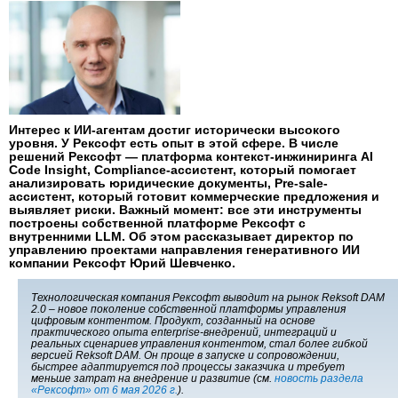
Интерес к ИИ-агентам достиг исторически высокого
уровня. У Рексофт есть опыт в этой сфере. В числе
решений Рексофт — платформа контекст-инжиниринга AI
Code Insight, Compliance-ассистент, который помогает
анализировать юридические документы, Pre-sale-
ассистент, который готовит коммерческие предложения и
выявляет риски. Важный момент: все эти инструменты
построены собственной платформе Рексофт с
внутренними LLM. Об этом рассказывает директор по
управлению проектами направления генеративного ИИ
компании Рексофт Юрий Шевченко.
Технологическая компания Рексофт выводит на рынок Reksoft DAM
2.0 – новое поколение собственной платформы управления
цифровым контентом. Продукт, созданный на основе
практического опыта enterprise-внедрений, интеграций и
реальных сценариев управления контентом, стал более гибкой
версией Reksoft DAM. Он проще в запуске и сопровождении,
быстрее адаптируется под процессы заказчика и требует
меньше затрат на внедрение и развитие (см.
новость раздела
«Рексофт» от 6 мая 2026 г.
).