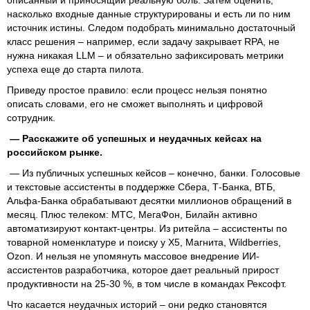
описанный и приносящий реальную боль. Затем оценить,
насколько входные данные структурированы и есть ли по ним
источник истины. Следом подобрать минимально достаточный
класс решения – например, если задачу закрывает RPA, не
нужна никакая LLM – и обязательно зафиксировать метрики
успеха еще до старта пилота.
Приведу простое правило: если процесс нельзя понятно
описать словами, его не сможет выполнять и цифровой
сотрудник.
— Расскажите об успешных и неудачных кейсах на
российском рынке.
— Из публичных успешных кейсов – конечно, банки. Голосовые
и текстовые ассистенты в поддержке Сбера, Т-Банка, ВТБ,
Альфа-Банка обрабатывают десятки миллионов обращений в
месяц. Плюс телеком: МТС, МегаФон, Билайн активно
автоматизируют контакт-центры. Из ритейла – ассистенты по
товарной номенклатуре и поиску у Х5, Магнита, Wildberries,
Ozon. И нельзя не упомянуть массовое внедрение ИИ-
ассистентов разработчика, которое дает реальный прирост
продуктивности на 25-30 %, в том числе в командах Рексофт.
Что касается неудачных историй – они редко становятся