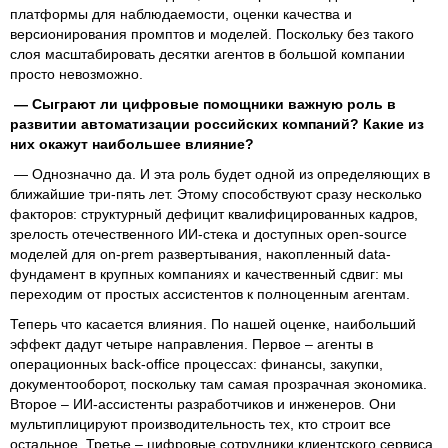
платформы для наблюдаемости, оценки качества и
версионирования промптов и моделей. Поскольку без такого
слоя масштабировать десятки агентов в большой компании
просто невозможно.
— Сыграют ли цифровые помощники важную роль в
развитии автоматизации российских компаний? Какие из
них окажут наибольшее влияние?
— Однозначно да. И эта роль будет одной из определяющих в
ближайшие три-пять лет. Этому способствуют сразу несколько
факторов: структурный дефицит квалифицированных кадров,
зрелость отечественного ИИ-стека и доступных open-source
моделей для on-prem развертывания, накопленный data-
фундамент в крупных компаниях и качественный сдвиг: мы
переходим от простых ассистентов к полноценным агентам.
Теперь что касается влияния. По нашей оценке, наибольший
эффект дадут четыре направления. Первое – агенты в
операционных back-office процессах: финансы, закупки,
документооборот, поскольку там самая прозрачная экономика.
Второе – ИИ-ассистенты разработчиков и инженеров. Они
мультиплицируют производительность тех, кто строит все
остальное. Третье – цифровые сотрудники клиентского сервиса