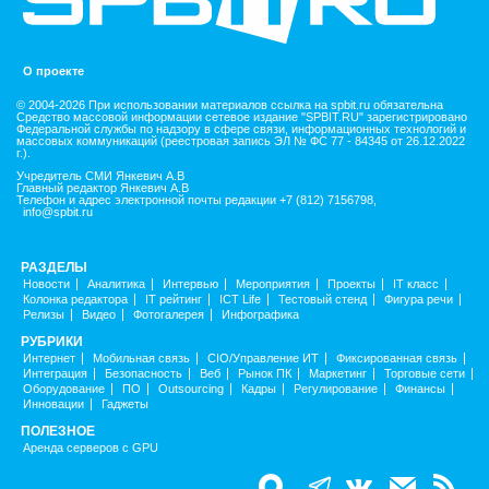
О проекте
© 2004-2026 При использовании материалов ссылка на spbit.ru обязательна
Средство массовой информации сетевое издание "SPBIT.RU" зарегистрировано
Федеральной службы по надзору в сфере связи, информационных технологий и
массовых коммуникаций (реестровая запись ЭЛ № ФС 77 - 84345 от 26.12.2022
г.).
Учредитель СМИ Янкевич А.В
Главный редактор Янкевич А.В
Телефон и адрес электронной почты редакции +7 (812) 7156798,
info@spbit.ru
РАЗДЕЛЫ
Новости
Аналитика
Интервью
Мероприятия
Проекты
IT класс
Колонка редактора
IT рейтинг
ICT Life
Тестовый стенд
Фигура речи
Релизы
Видео
Фотогалерея
Инфографика
РУБРИКИ
Интернет
Мобильная связь
CIO/Управление ИТ
Фиксированная связь
Интеграция
Безопасность
Веб
Рынок ПК
Маркетинг
Торговые сети
Оборудование
ПО
Outsourcing
Кадры
Регулирование
Финансы
Инновации
Гаджеты
ПОЛЕЗНОЕ
Аренда серверов с GPU