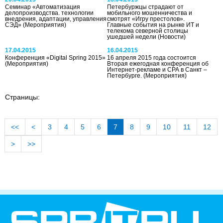
Семинар «Автоматизация
Петербуржцы страдают от
делопроизводства. технологии
мобильного мошенничества и
внедрения, адаптации, управления
смотрят «Игру престолов».
СЭД»
(Мероприятия)
Главные события на рынке ИТ и
телекома северной столицы
ушедшей недели
(Новости)
17.04.2015
16.04.2015
Конференция «Digital Spring 2015»
16 апреля 2015 года состоится
(Мероприятия)
Вторая ежегодная конференция об
Интернет-рекламе и CPA в Санкт –
Петербурге.
(Мероприятия)
Страницы:
<<
<
3
4
5
6
7
8
9
10
11
12
>
>>