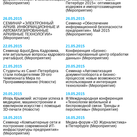
(Мероприятия)
Петербург 2015»: оптимизация
издержек и импортозамещение
(Мероприятия)
26.05.2015
26.05.2015
СЕМИНАР «ЭЛЕКТРОННЫЙ
Семинар «Обеспечение
АРХИВ. ИНФОРМАЦИОННЫЕ И
информационной безопасности
АВТОМАТИЗИРОВАННЫЕ
предприятия». Май 2015
АРХИВНЫЕ ТЕХНОЛОГИИ»
(Мероприятия)
(Мероприятия)
22.05.2015
21.05.2015
Семинар &quot;День Кадровика,
Конференция «Бизнес-
или актуальные вопросы кадрового
ориентированный центр обработки
учета&quot;
(Мероприятия)
данных»
(Мероприятия)
21.05.2015
20.05.2015
Студенты из Санкт-Петербурга
Семинар «Автоматизация
стали победителями 39-ого
документооборота и бизнес-
Чемпионата Мира по
процессов: новые возможности
Программированию
(Новости)
использования и интеграция
технологий»
(Мероприятия)
20.05.2015
19.05.2015
Игорь Крымский: истории успеха в
III Международная конференция
медицине, машиностроении и
«Технологии мобильной и
ювелирном искусстве с помощью
беспроводной связи. Тренды и
3D-печати
(Новости)
перспективы»
(Мероприятия)
18.05.2015
16.05.2015
Семинар «Компьютерные сети и
Медиа-форум «3D Журналистика»
построение современной ИТ-
в Петербурге
(Мероприятия)
инфраструктуры предприятия»
(Мероприятия)