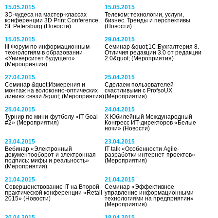
15.05.2015
15.05.2015
3D-чудеса на мастер-классах
Телеком: технологии, услуги,
конференции 3D Print Conference.
бизнес. Тренды и перспективы
St. Petersburg
(Новости)
(Новости)
15.05.2015
29.04.2015
III Форум по информационным
Семинар &quot;1С:Бухгалтерия 8.
технологиям в образовании
Отличия редакции 3.0 от редакции
«Университет будущего»
2.0&quot;
(Мероприятия)
(Мероприятия)
27.04.2015
25.04.2015
Семинар &quot;Измерения и
Сделаем пользователей
монтаж на волоконно-оптических
счастливыми с ProfsoUX
линиях связи &quot;
(Мероприятия)
(Мероприятия)
25.04.2015
24.04.2015
Турнир по мини-футболу «IT Goal
X Юбилейный Международный
#2»
(Мероприятия)
Конгресс ИТ-директоров «Белые
ночи»
(Новости)
23.04.2015
23.04.2015
Вебинар «Электронный
IT talk «Особенности Agile-
документооборот и электронная
разработки интернет-проектов»
подпись: мифы и реальность»
(Мероприятия)
(Мероприятия)
21.04.2015
21.04.2015
Совершенствование IT на Второй
Семинар «Эффективное
практической конференции «Retail
управление информационными
2015»
(Новости)
технологиями на предприятии»
(Мероприятия)
20.04.2015
18.04.2015