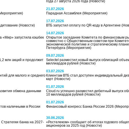
года 27 августа 2026 года
(Новости)
21.07.2026
Мероприятия)
Парадная Ассамблея
(Мероприятия)
17.07.2026
едитование
(Новости)
ВТБ запустил оплату по QR-коду в Аргентине
(Нов
14.07.2026
а «Мир» запустила кэшбек
Открытое заседание Комитета по финансовым р
совместно с Общественным советом при Комитет
экономической политике и стратегическому план
Петербурга
(Мероприятия)
09.07.2026
,2 млн акций и продолжит
Selectel разместил новый выпуск облигаций объе
миллиардов рублей
(Новости)
03.07.2026
нтий для малого и среднего
Клиентам ВТБ стал доступен индивидуальный ди
карт
(Новости)
01.07.2026
развития обмена данными
Cloud.ru успешно разместил дебютный выпуск об
10 миллиардов рублей
(Новости)
01.07.2026
итов наличными в России
Финансовый конгресс Банка России 2026
(Меропр
30.06.2026
Стратегии банка на 2027-
«Ростелеком» сообщает об итогах годового обще
акционеров за 2025 год
(Новости)