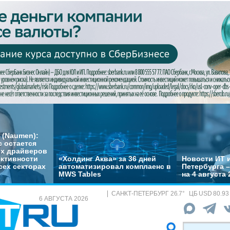
 (Naumen):
с остается
их драйверов
ктивности
«Холдинг Аква» за 36 дней
Новости ИТ и
сех секторах
автоматизировал комплаенс в
Петербурга 
MWS Tables
на 4 августа 
САНКТ-ПЕТЕРБУРГ
26.7
°
ЦБ
USD 80.93
6 АВГУСТА 2026