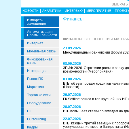
ВЫБРАТЬ
НОВОСТИ
АНАЛИТИКА
ИНТЕРВЬЮ
МЕРОПРИЯТИЯ
ПРОЕКТ
Финансы
Импорто­
Замещение
Автоматизация
Промышленности
ФИНАНСЫ:
ВСЕ НОВОСТИ И МАТЕРИ
Интернет
23.09.2026
Мобильная связь
Международный банковский форум 20
Фиксированная
связь
08.09.2026
ЗПИФ-2026. Стратегии роста в эпоху до
Интеграция
возможностей
(Мероприятия)
Рынок ПК
03.08.2026
ВТБ: объем продаж кредитов наличным
Маркетинг
(Новости)
29.07.2026
Торговые сети
ГК Softline вошла в топ крупнейших ИТ
Оборудование
28.07.2026
ПО
ВТБ повышает ставки по вкладам на д
22.07.2026
Outsourcing
ВТБ: каждый третий заемщик с просро
урегулирование вместо банкротства
(Н
Кадры