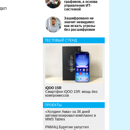
графиков, а основа
управления ИТ-
 ДКП
системой
Зашифровано не
значит невидимо:
как искать угрозы
без расшифровки
ТЕСТОВЫЙ СТЕНД
iQOO 15R
Смартфон iQOO 15R: мощь без
компромиссов
ПРОЕКТЫ
«Холдинг Аква» за 36 дней
автоматизировал комплаенс в
MWS Tables
РМИАЦ Бурятии запустил