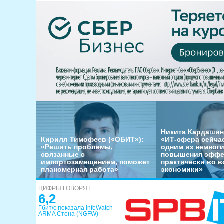
Никита Кардашин
Кирилл Тимофеев («ОБИТ»):
«ИТ-сфера сейча
«Решить проблемы,
одним из немног
связанные с
повышения эффе
импортозамещением, поможет
практически во в
планомерная работа»
экономики»
ЦИФРЫ ГОВОРЯТ
6,2
Гбит/с показала InfoWatch
ARMA Стена (NGFW)