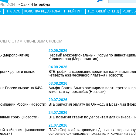
 РЕГИОН
> Санкт-Петербург
Ы
IT КЛАСС
КОЛОНКА РЕДАКТОРА
IT РЕЙТИНГ
ТЕСТОВЫЙ СТЕНД
РЕЛИЗ
АЛЫ С ЭТИМ КЛЮЧЕВЫМ СЛОВОМ
20.09.2026
26
(Мероприятия)
Первый Межрегиональный Форум по инвестициям
Калининград
(Мероприятия)
04.08.2026
рогих денег и новых
ВТБ: рефинансирование кредитов наличными эко
четверть ежемесячного платежа
(Новости)
03.08.2026
и в России вырос на 64%
Альфа-Банк и Авито расширили партнерство и п
клиентам суперкэшбэк
(Новости)
29.07.2026
-компаний России
(Новости)
ВТБ запустил оплату по QR-коду в Бразилии
(Нов
24.07.2026
линные сроки
(Новости)
ВТБ повысил ставки по депозитам для бизнеса
(Н
21.07.2026
чкой выбирает финансовое
ПАО «Софтлайн» проведет День инвестора и опу
овости)
основные финансовые показатели Компании за 6