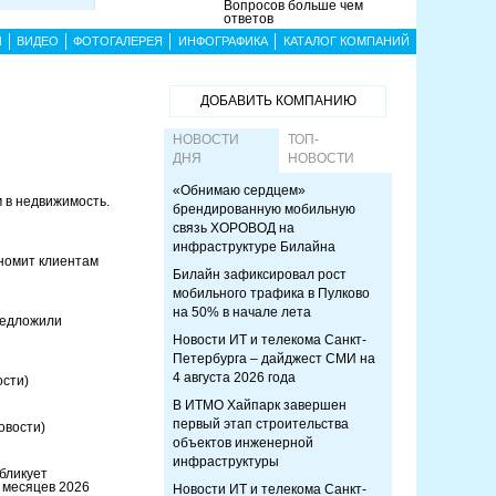
Вопросов больше чем
ответов
Ы
ВИДЕО
ФОТОГАЛЕРЕЯ
ИНФОГРАФИКА
КАТАЛОГ КОМПАНИЙ
ДОБАВИТЬ КОМПАНИЮ
НОВОСТИ
ТОП-
ДНЯ
НОВОСТИ
«Обнимаю сердцем»
 в недвижимость.
брендированную мобильную
связь ХОРОВОД на
инфраструктуре Билайна
номит клиентам
Билайн зафиксировал рост
мобильного трафика в Пулково
на 50% в начале лета
редложили
Новости ИТ и телекома Санкт-
Петербурга – дайджест СМИ на
4 августа 2026 года
ости)
В ИТМО Хайпарк завершен
первый этап строительства
овости)
объектов инженерной
инфраструктуры
бликует
 месяцев 2026
Новости ИТ и телекома Санкт-