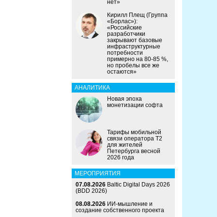
нет»
Кирилл Плещ (Группа
«Борлас»):
«Российские
разработчики
закрывают базовые
инфраструктурные
потребности
примерно на 80-85 %,
но пробелы все же
остаются»
АНАЛИТИКА
Новая эпоха
монетизации софта
Тарифы мобильной
связи оператора Т2
для жителей
Петербурга весной
2026 года
МЕРОПРИЯТИЯ
07.08.2026
Baltic Digital Days 2026
(BDD 2026)
08.08.2026
ИИ-мышление и
создание собственного проекта