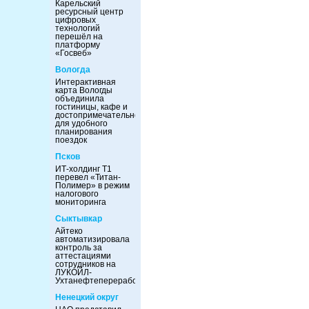
Карельский
ресурсный центр
цифровых
технологий
перешёл на
платформу
«Госвеб»
Вологда
Интерактивная
карта Вологды
объединила
гостиницы, кафе и
достопримечательности
для удобного
планирования
поездок
Псков
ИТ-холдинг Т1
перевел «Титан-
Полимер» в режим
налогового
мониторинга
Сыктывкар
Айтеко
автоматизировала
контроль за
аттестациями
сотрудников на
ЛУКОЙЛ-
Ухтанефтепереработка
Ненецкий округ