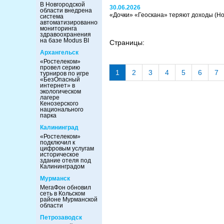
В Новгородской
30.06.2026
области внедрена
«Дочки» «Геоскана» теряют доходы
(Но
система
автоматизированного
мониторинга
здравоохранения
на базе Modus BI
Страницы:
Архангельск
«Ростелеком»
провел серию
1
2
3
4
5
6
7
турниров по игре
«БезОпасный
интернет» в
экологическом
лагере
Кенозерского
национального
парка
Калининград
«Ростелеком»
подключил к
цифровым услугам
историческое
здание отеля под
Калининградом
Мурманск
МегаФон обновил
сеть в Кольском
районе Мурманской
области
Петрозаводск