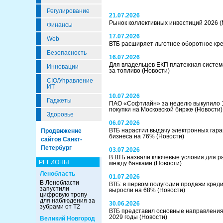
Регулирование
21.07.2026
Рынок коллективных инвестиций 2026
(
Финансы
17.07.2026
Web
ВТБ расширяет льготное оборотное кр
Безопасность
16.07.2026
Для владельцев ЕКП платежная систем
Инновации
за топливо
(Новости)
CIO/Управление
ИТ
10.07.2026
Гаджеты
ПАО «Софтлайн» за неделю выкупило 1
покупки на Московской бирже
(Новости)
Здоровье
06.07.2026
ВТБ нарастил выдачу электронных гара
Продвижение
бизнеса на 76%
(Новости)
сайтов Санкт-
Петербург
03.07.2026
В ВТБ назвали ключевые условия для 
РЕГИОНЫ
между банками
(Новости)
Ленобласть
01.07.2026
В Ленобласти
ВТБ: в первом полугодии продажи кред
запустили
выросли на 68%
(Новости)
цифровую тропу
для наблюдения за
30.06.2026
зубрами от Т2
ВТБ представил основные направления 
2029 годы
(Новости)
Великий Новгород