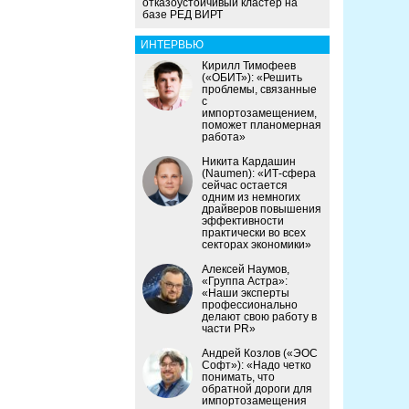
отказоустойчивый кластер на
базе РЕД ВИРТ
ИНТЕРВЬЮ
Кирилл Тимофеев
(«ОБИТ»): «Решить
проблемы, связанные
с
импортозамещением,
поможет планомерная
работа»
Никита Кардашин
(Naumen): «ИТ-сфера
сейчас остается
одним из немногих
драйверов повышения
эффективности
практически во всех
секторах экономики»
Алексей Наумов,
«Группа Астра»:
«Наши эксперты
профессионально
делают свою работу в
части PR»
Андрей Козлов («ЭОС
Софт»): «Надо четко
понимать, что
обратной дороги для
импортозамещения