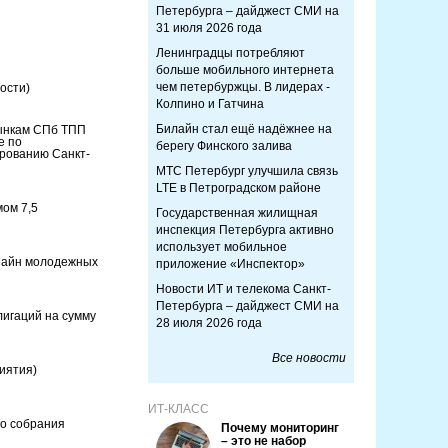
Петербурга – дайджест СМИ на
31 июля 2026 года
Ленинградцы потребляют
больше мобильного интернета
чем петербуржцы. В лидерах -
ости)
Колпино и Гатчина
Билайн стал ещё надёжнее на
ынкам СПб ТПП
е по
берегу Финского залива
ированию Санкт-
МТС Петербург улучшила связь
LTE в Петроградском районе
мом 7,5
Государственная жилищная
инспекция Петербурга активно
использует мобильное
зайн молодежных
приложение «Инспектор»
Новости ИТ и телекома Санкт-
Петербурга – дайджест СМИ на
лигаций на сумму
28 июля 2026 года
Все новости
иятия)
ИТ-КЛАСС
го собрания
Почему мониторинг
– это не набор