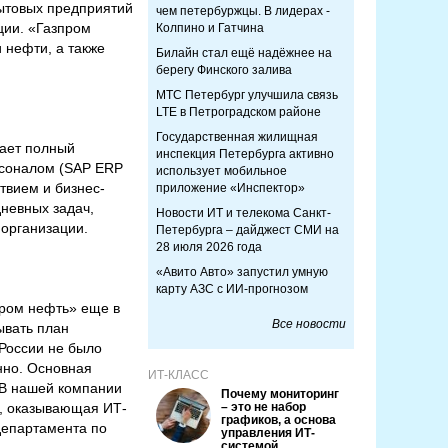
ытовых предприятий
чем петербуржцы. В лидерах -
ции. «Газпром
Колпино и Гатчина
 нефти, а также
Билайн стал ещё надёжнее на
берегу Финского залива
МТС Петербург улучшила связь
LTE в Петроградском районе
Государственная жилищная
вает полный
инспекция Петербурга активно
рсоналом (SAP ERP
использует мобильное
твием и бизнес-
приложение «Инспектор»
невных задач,
Новости ИТ и телекома Санкт-
 организации.
Петербурга – дайджест СМИ на
28 июля 2026 года
«Авито Авто» запустил умную
карту АЗС с ИИ-прогнозом
пром нефть» еще в
Все новости
ывать план
 России не было
нно. Основная
ИТ-КЛАСС
 В нашей компании
Почему мониторинг
», оказывающая ИТ-
– это не набор
графиков, а основа
 департамента по
управления ИТ-
системой