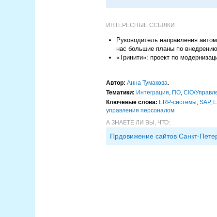
ИНТЕРЕСНЫЕ ССЫЛКИ
Руководитель направления автом
нас большие планы по внедрению
«Тринити»: проект по модерниза
Автор:
Анна Тумакова
.
Тематики:
Интеграция
,
ПО
,
CIO/Управл
Ключевые слова:
ERP-системы
,
SAP
,
E
управления персоналом
А ЗНАЕТЕ ЛИ ВЫ, ЧТО:
Прдовижение сайтов Санкт-Пете