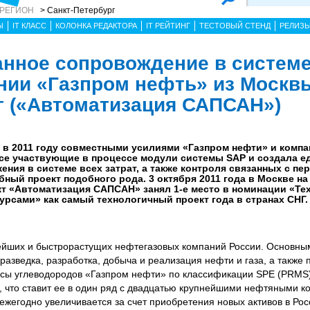
 РЕГИОН
> Санкт-Петербург
Ы
IT КЛАСС
КОЛОНКА РЕДАКТОРА
IT РЕЙТИНГ
ТЕСТОВЫЙ СТЕНД
РЕЛИЗ
нное сопровождение в систем
нии «Газпром нефть» из Москвы 
г («Автоматизация САПСАН»)
 в 2011 году совместными усилиями «Газпром нефти» и компа
се участвующие в процессе модули системы SAP и создала е
ения в системе всех затрат, а также контроля связанных с пе
ный проект подобного рода. 3 октября 2011 года в Москве на 
кт «Автоматизация САПСАН» занял 1-е место в номинации «Те
рсами» как самый технологичный проект года в странах СНГ.
нейших и быстрорастущих нефтегазовых компаний России. Основн
азведка, разработка, добыча и реализация нефти и газа, а также 
асы углеводородов «Газпром нефти» по классификации SPE (PRMS
, что ставит ее в один ряд с двадцатью крупнейшими нефтяными 
жегодно увеличивается за счет приобретения новых активов в Рос