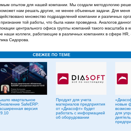
нимым опытом для нашей компании. Мы создали методологию реше
поможет нам решать другие, не менее объемные задачи. Для меня
задействовано множество подразделений компании и различных орг
 признание той работы, что была нами проведена. Аналогов данног
локации центрального офиса группы компаний такого масштаба в к
ое наши коллеги, работающие в различных компаниях в сфере HR,
лика Сидорова.
СВЕЖЕЕ ПО ТЕМЕ
ышло квартальное
Продукт для учета
«Диасо
бновление SafeERP:
материалов предприятия
новые 
асширенная версия
от «Диасофт» будет
возможн
.9.10
работать с информацией
для упр
об оборудовании
деятель
предпр