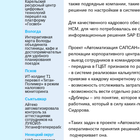
Карельский
также подрядные компании, такие
ресурсный центр
цифровых
решение по настройкам в системе
технологий
перешёл на
платформу
Для качественного кадрового обе
«Госвеб»
HCM, для чего потребовалась ее 
Вологда
информационные решения SAP ER
Интерактивная
карта Вологды
объединила
Проект «Автоматизация САПСАН» р
гостиницы, кафе и
достопримечательности
релокации корпоративного центра
для удобного
планирования
- выезд сотрудников в командиров
поездок
- передача в ГЦБТ признаков по 
Псков
- в системе реализован калькуля
ИТ-холдинг Т1
привязке к каждому конкретному с
перевел «Титан-
Полимер» в режим
- возможность отслеживать затра
налогового
- возможность вести отдельно ра
мониторинга
«Дублеры – это понятие, которое
Сыктывкар
работника, который в силу каких-
Айтеко
автоматизировала
Сидорова.
контроль за
аттестациями
сотрудников на
«Таких задач в проекте «Автомат
ЛУКОЙЛ-
Ухтанефтепереработка
оперативности принятия решений,
Ненецкий округ
подчеркивает она.