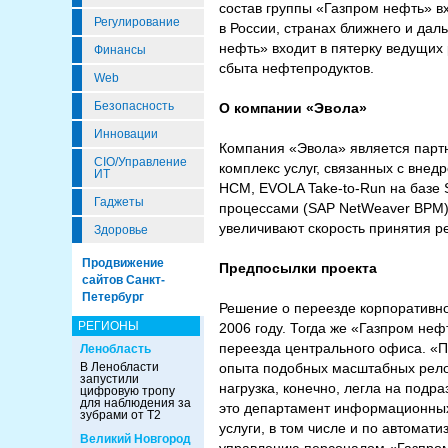
состав группы «Газпром нефть» 
Регулирование
в России, странах ближнего и да
нефть» входит в пятерку ведущих
Финансы
сбыта нефтепродуктов.
Web
Безопасность
О компании «Эвола»
Инновации
Компания «Эвола» является партн
CIO/Управление
комплекс услуг, связанных с вне
ИТ
HCM, EVOLA Take-to-Run на базе 
Гаджеты
процессами (SAP NetWeaver BPM)
увеличивают скорость принятия р
Здоровье
Продвижение
Предпосылки проекта
сайтов Санкт-
Петербург
Решение о переезде корпоративно
РЕГИОНЫ
2006 году. Тогда же «Газпром неф
переезда центрального офиса. «Пе
Ленобласть
В Ленобласти
опыта подобных масштабных рело
запустили
нагрузка, конечно, легла на под
цифровую тропу
для наблюдения за
это департамент информационных
зубрами от Т2
услуги, в том числе и по автомат
Великий Новгород