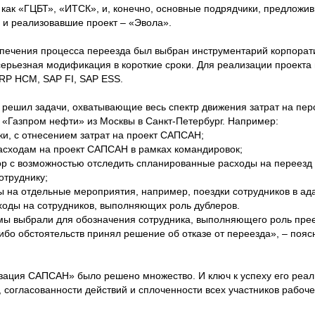
 как «ГЦБТ», «ИТСК», и, конечно, основные подрядчики, предложи
 и реализовавшие проект – «Эвола».
спечения процесса переезда был выбран инструментарий корпора
серьезная модификация в короткие сроки. Для реализации проекта
P HCM, SAP FI, SAP ESS.
ешил задачи, охватывающие весь спектр движения затрат на пер
 «Газпром нефти» из Москвы в Санкт-Петербург. Например:
ки, с отнесением затрат на проект САПСАН;
расходам на проект САПСАН в рамках командировок;
тор с возможностью отследить спланированные расходы на переезд 
отруднику;
ты на отдельные мероприятия, например, поездки сотрудников в ад
сходы на сотрудников, выполняющих роль дублеров.
 мы выбрали для обозначения сотрудника, выполняющего роль пре
либо обстоятельств принял решение об отказе от переезда», – поя
изация САПСАН» было решено множество. И ключ к успеху его реал
 согласованности действий и сплоченности всех участников рабоче