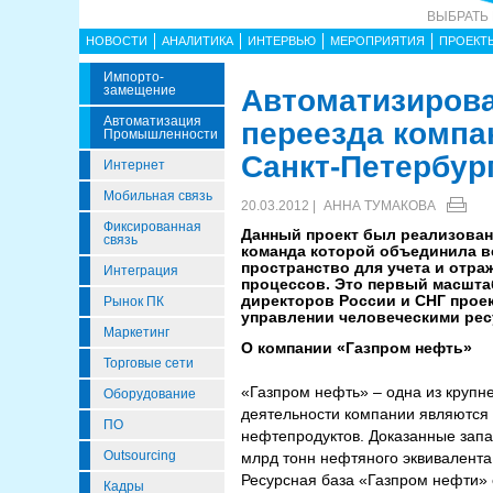
ВЫБРАТЬ
НОВОСТИ
АНАЛИТИКА
ИНТЕРВЬЮ
МЕРОПРИЯТИЯ
ПРОЕКТ
Импорто­
Замещение
Автоматизирова
Автоматизация
переезда компа
Промышленности
Санкт-Петербур
Интернет
Мобильная связь
20.03.2012 |
АННА ТУМАКОВА
Фиксированная
Данный проект был реализован
связь
команда которой объединила в
пространство для учета и отраж
Интеграция
процессов. Это первый масштаб
директоров России и СНГ прое
Рынок ПК
управлении человеческими ресу
Маркетинг
О компании «Газпром нефть»
Торговые сети
«Газпром нефть» – одна из круп
Оборудование
деятельности компании являются р
ПО
нефтепродуктов. Доказанные зап
Outsourcing
млрд тонн нефтяного эквивалента
Ресурсная база «Газпром нефти» е
Кадры