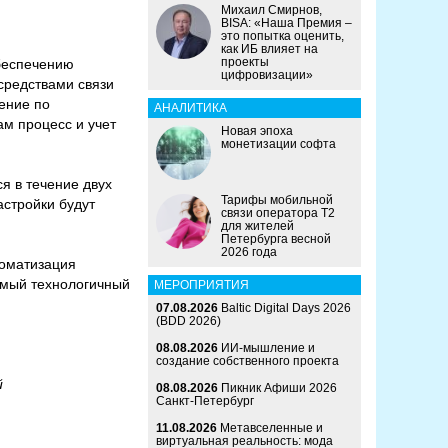
Михаил Смирнов,
BISA: «Наша Премия –
это попытка оценить,
как ИБ влияет на
проекты
обеспечению
цифровизации»
средствами связи
ение по
АНАЛИТИКА
м процесс и учет
Новая эпоха
монетизации софта
я в течение двух
Тарифы мобильной
астройки будут
связи оператора Т2
для жителей
Петербурга весной
2026 года
томатизация
амый технологичный
МЕРОПРИЯТИЯ
07.08.2026
Baltic Digital Days 2026
(BDD 2026)
08.08.2026
ИИ-мышление и
создание собственного проекта
й
08.08.2026
Пикник Афиши 2026
Санкт-Петербург
11.08.2026
Метавселенные и
виртуальная реальность: мода