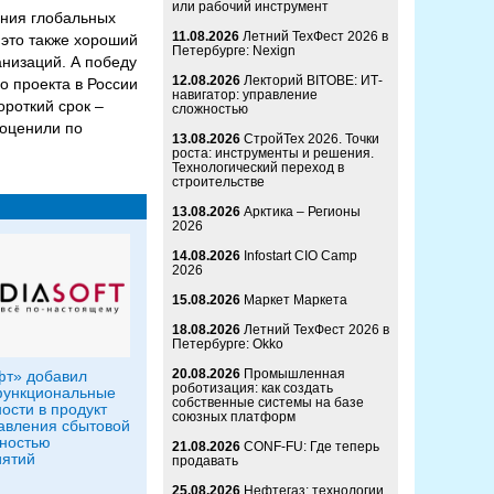
или рабочий инструмент
ния глобальных
11.08.2026
Летний ТехФест 2026 в
 это также хороший
Петербурге: Nexign
анизаций. А победу
12.08.2026
Лекторий BITOBE: ИТ-
о проекта в России
навигатор: управление
ороткий срок –
сложностью
 оценили по
13.08.2026
СтройТех 2026. Точки
роста: инструменты и решения.
Технологический переход в
строительстве
13.08.2026
Арктика – Регионы
2026
14.08.2026
Infostart CIO Camp
2026
15.08.2026
Маркет Маркета
18.08.2026
Летний ТехФест 2026 в
Петербурге: Okko
20.08.2026
Промышленная
фт» добавил
роботизация: как создать
функциональные
собственные системы на базе
ости в продукт
союзных платформ
авления сбытовой
ностью
21.08.2026
CONF-FU: Где теперь
иятий
продавать
25.08.2026
Нефтегаз: технологии