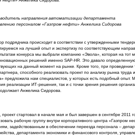
м нефти» Анжелика Сидорова.
оводитель направления автоматизации департамента
авлению персоналом «Газпром нефти» Анжелика Сидорова
ор подрядчика происходит в соответствии с утвержденными тенде
тируемся на лучший опыт и экспертизу по соответствующим напра
зультатам конкурса мы выбрали компанию «Эвола», которая на тот 
нновационных решений именно SAP-HR. Это давало определенную
твующих на данный момент на рынке. Кроме того, при проведении
партнера, способного реализовать проект по анализу рынка труда 
» предложила нам специалистов, у которых есть подобный опыт. 
ния реализации ИТ-решения, так и с точки зрения решения органи
родолжает Анжелика Сидорова.
проект стартовал в начале мая и был завершен в сентябре 2011 го
зовать рабочую группу внутри корпоративного центра «Газпром не
иям, задействованным в обеспечении переезда персонала – депар
чейства, департамента экономики и финансового контроля, управл