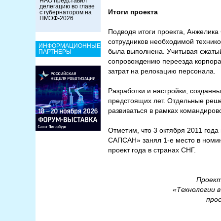
НАО представил
делегацию во главе
Итоги проекта
с губернатором на
ПМЭФ-2026
Подводя итоги проекта, Анжелика
сотрудников необходимой технико
ИНФОРМАЦИОННЫЕ
была выполнена. Учитывая сжаты
ПАРТНЕРЫ
сопровождению переезда корпорат
затрат на релокацию персонала.
Разработки и настройки, созданн
предстоящих лет. Отдельные решен
развиваться в рамках командирово
Отметим, что 3 октября 2011 года
САПСАН» занял 1-е место в номи
проект года в странах СНГ.
Проект
«Технологии в
прое