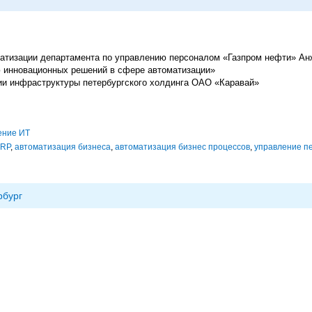
атизации департамента по управлению персоналом «Газпром нефти» Ан
 инновационных решений в сфере автоматизации»
ции инфраструктуры петербургского холдинга ОАО «Каравай»
ение ИТ
RP
,
автоматизация бизнеса
,
автоматизация бизнес процессов
,
управление п
рбург