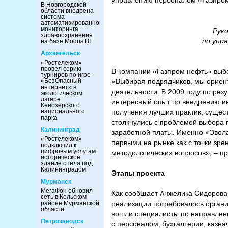
управлению персоналом «Газпро
В Новгородской
области внедрена
система
автоматизированного
мониторинга
Рук
здравоохранения
по упр
на базе Modus BI
Архангельск
«Ростелеком»
провел серию
В компании «Газпром нефть» выб
турниров по игре
«БезОпасный
«Выбирая подрядчиков, мы ориен
интернет» в
деятельности. В 2009 году по ре
экологическом
лагере
интересный опыт по внедрению и
Кенозерского
национального
получения лучших практик, сущес
парка
столкнулись с проблемой выбора 
Калининград
заработной платы. Именно «Эвола
«Ростелеком»
первыми на рынке как с точки зре
подключил к
цифровым услугам
методологических вопросов», – п
историческое
здание отеля под
Калининградом
Этапы проекта
Мурманск
МегаФон обновил
Как сообщает Анжелика Сидорова, 
сеть в Кольском
районе Мурманской
реализации потребовалось органи
области
вошли специалисты по направлен
Петрозаводск
с персоналом, бухгалтерии, казна