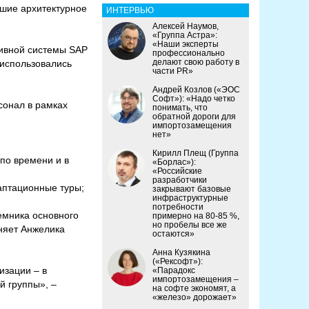
вшие архитектурное
ИНТЕРВЬЮ
Алексей Наумов,
«Группа Астра»:
«Наши эксперты
тивной системы SAP
профессионально
делают свою работу в
 использовались
части PR»
Андрей Козлов («ЭОС
Софт»): «Надо четко
сонал в рамках
понимать, что
обратной дороги для
импортозамещения
нет»
Кирилл Плещ (Группа
по времени и в
«Борлас»):
«Российские
разработчики
аптационные туры;
закрывают базовые
инфраструктурные
потребности
емника основного
примерно на 80-85 %,
но пробелы все же
сняет Анжелика
остаются»
Анна Кузякина
(«Рексофт»):
изации – в
«Парадокс
импортозамещения –
й группы», –
на софте экономят, а
«железо» дорожает»