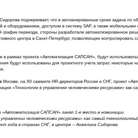
 Сидорова подчеркивает, что в запланированные сроки задача по 
й и оборудованием, доступом в систему SAP, а также мобильными 
й график переезда, стороны разработали автоматизированное реш
ивного центра в Санкт-Петербург, позволяющее контролировать са
ые в рамках проекта «Автоматизация САПСАН», будут использоватьс
ия будут использованы для проектного учета затрат, некоторые н
к.
 в Москве, на ХII саммите HR-директоров России и СНГ, проект «Ав
нации «Технологии в управлении человеческими ресурсами» как с
 «Автоматизация САПСАН» занял 1-е место в номинации
 управлении человеческими ресурсами» как самый технологичны
кт года в странах СНГ, в центре – Анжелика Сидорова