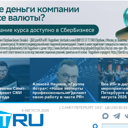
Алексей Наумов, «Группа
Все ИТ- и д
екома Санкт-
Астра»: «Наши эксперты
мероприятия
йджест СМИ
профессионально делают
Петербурге н
 года
свою работу в части PR»
августа 2026
САНКТ-ПЕТЕРБУРГ
19.5
°
ЦБ
USD 80.93
6 АВГУСТА 2026