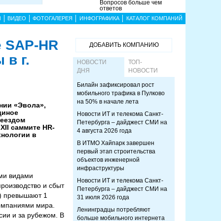
Вопросов больше чем
ответов
Ы
ВИДЕО
ФОТОГАЛЕРЕЯ
ИНФОГРАФИКА
КАТАЛОГ КОМПАНИЙ
е SAP-HR
ДОБАВИТЬ КОМПАНИЮ
в г.
НОВОСТИ
ТОП-
ДНЯ
НОВОСТИ
Билайн зафиксировал рост
мобильного трафика в Пулково
на 50% в начале лета
нии «Эвола»,
диное
Новости ИТ и телекома Санкт-
реездом
Петербурга – дайджест СМИ на
ХII саммите HR-
4 августа 2026 года
хнологии в
В ИТМО Хайпарк завершен
первый этап строительства
объектов инженерной
инфраструктуры
ыми видами
Новости ИТ и телекома Санкт-
производство и сбыт
Петербурга – дайджест СМИ на
) превышают 1
31 июля 2026 года
компаниями мира.
Ленинградцы потребляют
сии и за рубежом. В
больше мобильного интернета