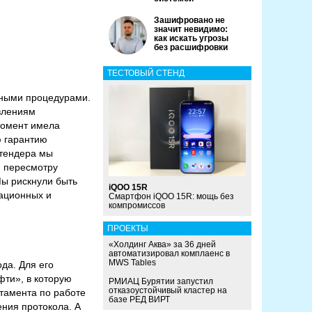
Зашифровано не
значит невидимо:
как искать угрозы
без расшифровки
ТЕСТОВЫЙ СТЕНД
рными процедурами.
влениям
момент имела
 гарантию
 тендера мы
и пересмотру
Мы рискнули быть
iQOO 15R
зационных и
Смартфон iQOO 15R: мощь без
компромиссов
ПРОЕКТЫ
«Холдинг Аква» за 36 дней
автоматизировал комплаенс в
MWS Tables
да. Для его
фти», в которую
РМИАЦ Бурятии запустил
отказоустойчивый кластер на
тамента по работе
базе РЕД ВИРТ
ения протокола. А