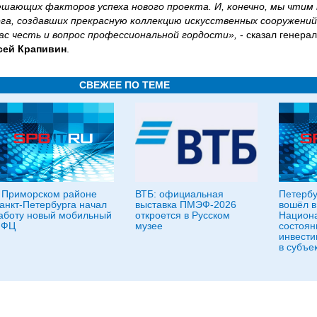
ешающих факторов успеха нового проекта. И, конечно, мы чтим
а, создавших прекрасную коллекцию искусственных сооружений
нас честь и вопрос профессиональной гордости»,
- сказал генера
сей Крапивин
.
СВЕЖЕЕ ПО ТЕМЕ
 Приморском районе
ВТБ: официальная
Петербу
анкт-Петербурга начал
выставка ПМЭФ-2026
вошёл в
аботу новый мобильный
откроется в Русском
Национа
ФЦ
музее
состоян
инвести
в субъе