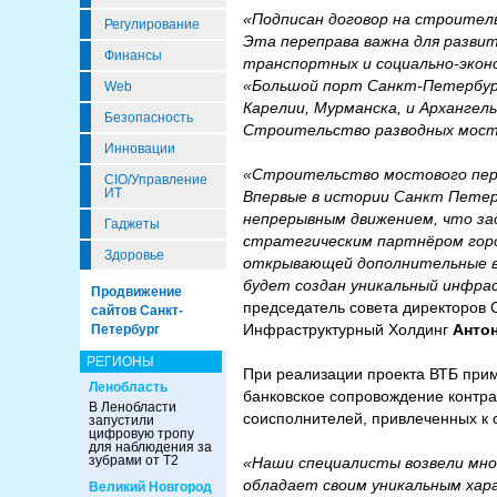
«Подписан договор на строител
Регулирование
Эта переправа важна для разви
Финансы
транспортных и социально‑эконо
«Большой порт Санкт‑Петербург
Web
Карелии, Мурманска, и Арханге
Безопасность
Строительство разводных мосто
Инновации
«Строительство мостового пере
CIO/Управление
ИТ
Впервые в истории Санкт Петер
непрерывным движением, что за
Гаджеты
стратегическим партнёром горо
Здоровье
открывающей дополнительные во
будет создан уникальный инфр
Продвижение
председатель совета директоров
сайтов Санкт-
Инфраструктурный Холдинг
Антон
Петербург
РЕГИОНЫ
При реализации проекта ВТБ пр
Ленобласть
банковское сопровождение контра
В Ленобласти
соисполнителей, привлеченных к 
запустили
цифровую тропу
для наблюдения за
зубрами от Т2
«Наши специалисты возвели много
обладает своим уникальным хар
Великий Новгород