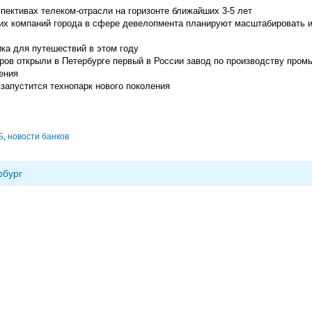
пективах телеком-отрасли на горизонте ближайших 3-5 лет
щих компаний города в сфере девелопмента планируют масштабировать 
ка для путешествий в этом году
ров открыли в Петербурге первый в России завод по производству пром
ения
запустится технопарк нового поколения
Б
,
новости банков
рбург