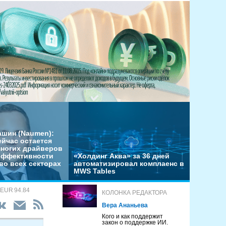
ашин (Naumen):
ейчас остается
многих драйверов
эффективности
«Холдинг Аква» за 36 дней
во всех секторах
автоматизировал комплаенс в
MWS Tables
 EUR 94.84
КОЛОНКА РЕДАКТОРА
Вера Ананьева
Кого и как поддержит
закон о поддержке ИИ.