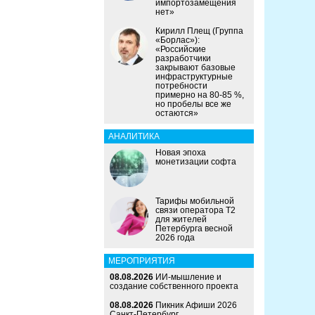
импортозамещения
нет»
Кирилл Плещ (Группа
«Борлас»):
«Российские
разработчики
закрывают базовые
инфраструктурные
потребности
примерно на 80-85 %,
но пробелы все же
остаются»
АНАЛИТИКА
Новая эпоха
монетизации софта
Тарифы мобильной
связи оператора Т2
для жителей
Петербурга весной
2026 года
МЕРОПРИЯТИЯ
08.08.2026
ИИ-мышление и
создание собственного проекта
08.08.2026
Пикник Афиши 2026
Санкт-Петербург