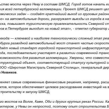
ьство моста через Неву в составе ШМСД. Город готов начать 
тия всей петербургской агломерации. Проект ШМСД решает це
мических задач -- создаёт кратчайший выход из грузовых район
» на автомобильные дороги, разгружает выезды из города в н
льска, повышает туристическую привлекательность Северной с
в в Петербурге выходит на новый этап», -
отметил губернатор
хода — ключевой и наиболее технологически сложный этап ре
бурга разводной автомобильный мост станет частью скорост
даёт новый стандарт городской транспортной инфраструктур
да, последовательно участвует в развитии современной тран
зможности для развития агломерации. Уверены, что совмест
аструктурный объект, соответствующий статусу культурной 
 ООО «Широтная Магистраль Северной Столицы», генеральный дир
 Новиков
.
именяет самые современные финансовые решения, например, рас
ктов, которое обеспечивает целевое расходование инвестиций на 
строительству и запуску ШМСД.
 мостов на Волге, Каме, Оби и других крупных реках России. К
актером, у Невы он непростой, поэтому опыт строительства 