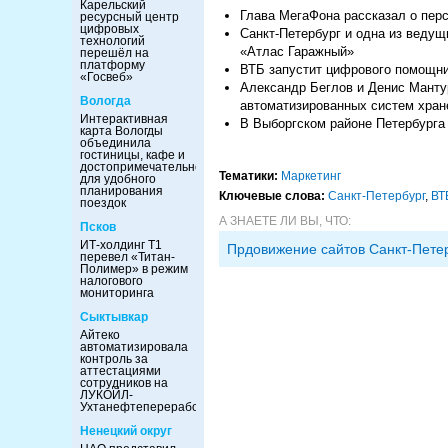
Карельский
Глава МегаФона рассказал о перс
ресурсный центр
цифровых
Санкт-Петербург и одна из веду
технологий
«Атлас Гаражный»
перешёл на
платформу
ВТБ запустит цифрового помощни
«Госвеб»
Александр Беглов и Денис Манту
Вологда
автоматизированных систем хран
Интерактивная
В Выборгском районе Петербурга 
карта Вологды
объединила
гостиницы, кафе и
достопримечательности
Тематики:
Маркетинг
для удобного
планирования
Ключевые слова:
Санкт-Петербург
,
ВТ
поездок
А ЗНАЕТЕ ЛИ ВЫ, ЧТО:
Псков
ИТ-холдинг Т1
Прдовижение сайтов Санкт-Пете
перевел «Титан-
Полимер» в режим
налогового
мониторинга
Сыктывкар
Айтеко
автоматизировала
контроль за
аттестациями
сотрудников на
ЛУКОЙЛ-
Ухтанефтепереработка
Ненецкий округ