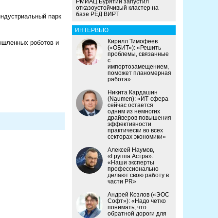
РМИАЦ Бурятии запустил
отказоустойчивый кластер на
базе РЕД ВИРТ
индустриальный парк
ИНТЕРВЬЮ
Кирилл Тимофеев
ышленных роботов и
(«ОБИТ»): «Решить
проблемы, связанные
с
импортозамещением,
поможет планомерная
работа»
Никита Кардашин
(Naumen): «ИТ-сфера
сейчас остается
одним из немногих
драйверов повышения
эффективности
практически во всех
секторах экономики»
Алексей Наумов,
«Группа Астра»:
«Наши эксперты
профессионально
делают свою работу в
части PR»
Андрей Козлов («ЭОС
Софт»): «Надо четко
понимать, что
обратной дороги для