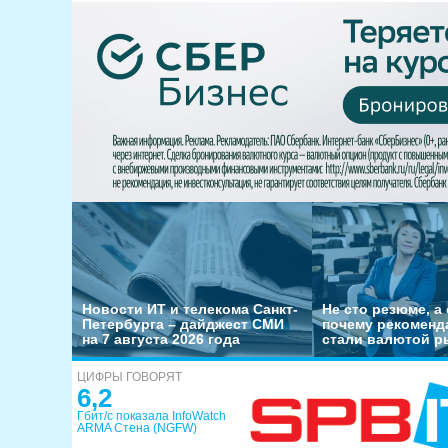
Новости ИТ и телекома Санкт-
Не сто резюме, а 
Петербурга – дайджест СМИ
почему рекоменд
на 7 августа 2026 года
стали валютой р
ЦИФРЫ ГОВОРЯТ
6,2
Гбит/с показала InfoWatch
ARMA Стена (NGFW)