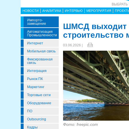
ВЫБРАТЬ
НОВОСТИ
АНАЛИТИКА
ИНТЕРВЬЮ
МЕРОПРИЯТИЯ
ПРОЕКТ
Импорто­
Замещение
ШМСД выходит н
Автоматизация
строительство 
Промышленности
Интернет
03.06.2026 |
Мобильная связь
Фиксированная
связь
Интеграция
Рынок ПК
Маркетинг
Торговые сети
Оборудование
ПО
Outsourcing
Фото: freepic.com
Кадры