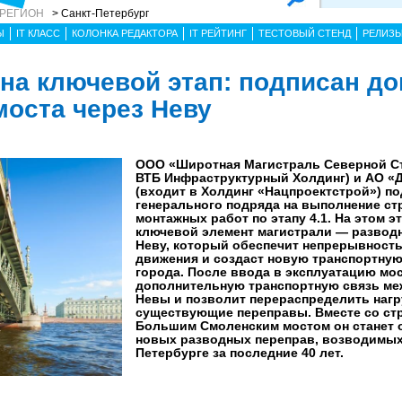
 РЕГИОН
> Санкт-Петербург
Ы
IT КЛАСС
КОЛОНКА РЕДАКТОРА
IT РЕЙТИНГ
ТЕСТОВЫЙ СТЕНД
РЕЛИЗ
а ключевой этап: подписан до
моста через Неву
ООО «Широтная Магистраль Северной С
ВТБ Инфраструктурный Холдинг) и АО «
(входит в Холдинг «Нацпроектстрой») п
генерального подряда на выполнение ст
монтажных работ по этапу 4.1. На этом э
ключевой элемент магистрали — разводн
Неву, который обеспечит непрерывность
движения и создаст новую транспортную
города. После ввода в эксплуатацию мо
дополнительную транспортную связь ме
Невы и позволит перераспределить нагр
существующие переправы. Вместе со с
Большим Смоленским мостом он станет 
новых разводных переправ, возводимых
Петербурге за последние 40 лет.