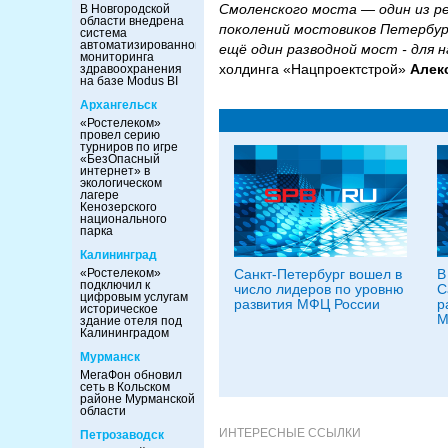
Смоленского моста — один из р
В Новгородской
области внедрена
поколений мостовиков Петербург
система
автоматизированного
ещё один разводной мост - для 
мониторинга
холдинга «Нацпроектстрой»
Алек
здравоохранения
на базе Modus BI
Архангельск
«Ростелеком»
провел серию
турниров по игре
«БезОпасный
интернет» в
экологическом
лагере
Кенозерского
национального
парка
Калининград
Санкт-Петербург вошел в
В
«Ростелеком»
подключил к
число лидеров по уровню
С
цифровым услугам
развития МФЦ России
р
историческое
М
здание отеля под
Калининградом
Мурманск
МегаФон обновил
сеть в Кольском
районе Мурманской
области
ИНТЕРЕСНЫЕ ССЫЛКИ
Петрозаводск