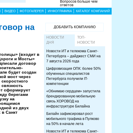
Вопросов больше чем
ответов
Ы
ВИДЕО
ФОТОГАЛЕРЕЯ
ИНФОГРАФИКА
КАТАЛОГ КОМПАНИЙ
говор на
ДОБАВИТЬ КОМПАНИЮ
НОВОСТИ
ТОП-
ДНЯ
НОВОСТИ
Новости ИТ и телекома Санкт-
толицы» (входит в
Петербурга – дайджест СМИ на
Дороги и Мосты»
7 августа 2026 года
одписали договор
роительно-
Цифровизация ОПК: более 50%
тапе будет создан
обученных специалистов
ой мост через
Петербурга получили IT-
 скоростного
компетенции
 связность
ст сформирует
«Обнимаю сердцем» запустила
жду берегами
брендированную мобильную
узку на
связь ХОРОВОД на
троящимся
инфраструктуре Билайна
одной из двух
 в Санкт
Билайн зафиксировал рост
мобильного трафика в Пулково
на 50% в начале лета
Новости ИТ и телекома Санкт-