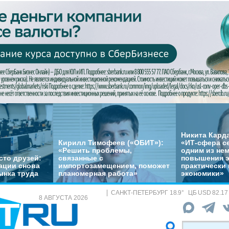
Никита Кард
Кирилл Тимофеев («ОБИТ»):
«ИТ-сфера с
«Решить проблемы,
одним из не
сто друзей:
связанные с
повышения 
ации снова
импортозамещением, поможет
практически 
ынка труда
планомерная работа»
экономики»
САНКТ-ПЕТЕРБУРГ
18.9
°
ЦБ
USD 82.17
8 АВГУСТА 2026