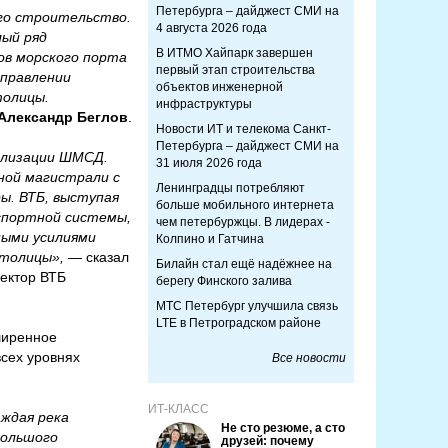
Петербурга – дайджест СМИ на
его строительство.
4 августа 2026 года
лый ряд
В ИТМО Хайпарк завершен
ов морского порта
первый этап строительства
аправлении
объектов инженерной
толицы.
инфраструктуры
Александр Беглов
.
Новости ИТ и телекома Санкт-
Петербурга – дайджест СМИ на
ализации ШМСД.
31 июля 2026 года
ной магистрали с
Ленинградцы потребляют
ы. ВТБ, выступая
больше мобильного интернета
спортной системы,
чем петербуржцы. В лидерах -
ными усилиями
Колпино и Гатчина
столицы»,
— сказал
Билайн стал ещё надёжнее на
ектор ВТБ
берегу Финского залива
МТС Петербург улучшила связь
LTE в Петроградском районе
ширенное
всех уровнях
Все новости
ИТ-КЛАСС
аждая река
Не сто резюме, а сто
Большого
друзей: почему