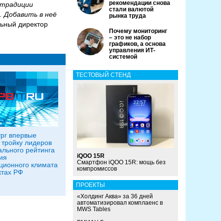
рекомендации снова
 традиции
стали валютой
. Добавить в неё
рынка труда
льный директор
Почему мониторинг
– это не набор
графиков, а основа
управления ИТ-
системой
ТЕСТОВЫЙ СТЕНД
рг впервые
 тройку лидеров
льного рейтинга
iQOO 15R
ия
Смартфон iQOO 15R: мощь без
ционного климата
компромиссов
ктах РФ
ПРОЕКТЫ
«Холдинг Аква» за 36 дней
автоматизировал комплаенс в
MWS Tables