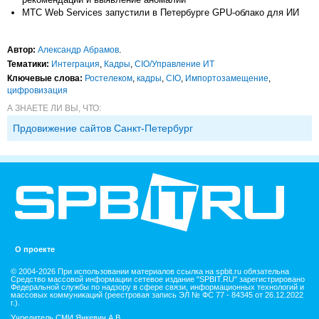
МТС Web Services запустили в Петербурге GPU-облако для ИИ
Автор:
Александр Абрамов
.
Тематики:
Интеграция
,
Кадры
,
CIO/Управление ИТ
Ключевые слова:
Ростелеком
,
кадры
,
CIO
,
Импорто­замещение
,
цифровизация
А ЗНАЕТЕ ЛИ ВЫ, ЧТО:
Прдовижение сайтов Санкт-Петербург
О проекте
© 2004-2026 При использовании материалов ссылка на spbit.ru обязательна
Средство массовой информации сетевое издание "SPBIT.RU" зарегистрировано
Федеральной службы по надзору в сфере связи, информационных технологий и
массовых коммуникаций (реестровая запись ЭЛ № ФС 77 - 84345 от 26.12.2022
г.).
Учредитель СМИ Янкевич А.В