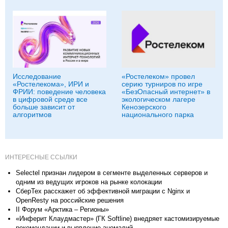
Исследование
«Ростелеком» провел
«Ростелекома», ИРИ и
серию турниров по игре
ФРИИ: поведение человека
«БезОпасный интернет» в
в цифровой среде все
экологическом лагере
больше зависит от
Кенозерского
алгоритмов
национального парка
ИНТЕРЕСНЫЕ ССЫЛКИ
Selectel признан лидером в сегменте выделенных серверов и
одним из ведущих игроков на рынке колокации
СберТех расскажет об эффективной миграции с Nginx и
OpenResty на российские решения
II Форум «Арктика – Регионы»
«Инферит Клаудмастер» (ГК Softline) внедряет кастомизируемые
рекомендации и выявление аномалий