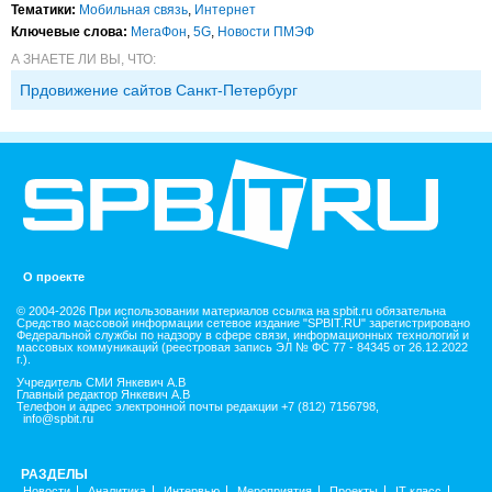
Тематики:
Мобильная связь
,
Интернет
Ключевые слова:
МегаФон
,
5G
,
Новости ПМЭФ
А ЗНАЕТЕ ЛИ ВЫ, ЧТО:
Прдовижение сайтов Санкт-Петербург
О проекте
© 2004-2026 При использовании материалов ссылка на spbit.ru обязательна
Средство массовой информации сетевое издание "SPBIT.RU" зарегистрировано
Федеральной службы по надзору в сфере связи, информационных технологий и
массовых коммуникаций (реестровая запись ЭЛ № ФС 77 - 84345 от 26.12.2022
г.).
Учредитель СМИ Янкевич А.В
Главный редактор Янкевич А.В
Телефон и адрес электронной почты редакции +7 (812) 7156798,
info@spbit.ru
РАЗДЕЛЫ
Новости
Аналитика
Интервью
Мероприятия
Проекты
IT класс