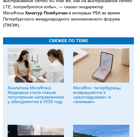
выстраивание сетей 5G так же, как на выстраивание сетей
LTE, потребуются годы»
, — сказал гендиректор
МегаФона
Хачатур Помбухчан
в интервью РБК во время
Петербургского международного экономического форума
(ПМЭФ).
СВЕЖЕЕ ПО ТЕМЕ
Аналитика МегаФона:
МегаФон: петербуржцы
Медицина стала самым
возвращаются к
популярным направлением
«раскладушкам» и
у абитуриентов в 2026 году
«книжкам»