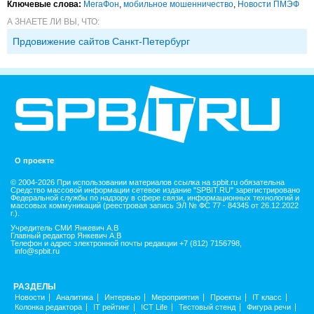
Ключевые слова:
МегаФон
,
мобильное мошенничество
,
Новости ПМЭФ
А ЗНАЕТЕ ЛИ ВЫ, ЧТО:
Прдовижение сайтов Санкт-Петербург
О проекте
© 2004-2026 При использовании материалов ссылка на spbit.ru обязательна
Средство массовой информации сетевое издание "SPBIT.RU" зарегистрировано
Федеральной службы по надзору в сфере связи, информационных технологий и
массовых коммуникаций (реестровая запись ЭЛ № ФС 77 - 84345 от 26.12.2022
г.).
Учредитель СМИ Янкевич А.В
Главный редактор Янкевич А.В
Телефон и адрес электронной почты редакции +7 (812) 7156798,
info@spbit.ru
РАЗДЕЛЫ
Новости
Аналитика
Интервью
Мероприятия
Проекты
IT класс
Колонка редактора
IT рейтинг
ICT Life
Тестовый стенд
Фигура речи