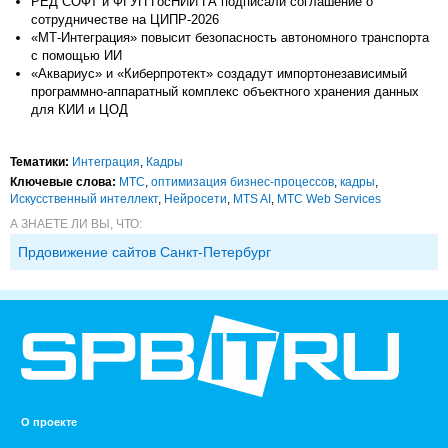
РЕД СОФТ и ФГУП ГосНИИ ГА подписали соглашение о
сотрудничестве на ЦИПР-2026
«МТ-Интеграция» повысит безопасность автономного транспорта
с помощью ИИ
«Аквариус» и «Киберпротект» создадут импортонезависимый
программно-аппаратный комплекс объектного хранения данных
для КИИ и ЦОД
Тематики:
Интеграция
,
Кадры
Ключевые слова:
МТС
,
оптимизация бизнес-процессов
,
кадры
,
Искусственный интеллект
,
Нейросети
,
MTS AI
,
МТС Web Services
А ЗНАЕТЕ ЛИ ВЫ, ЧТО:
Прдовижение сайтов Санкт-Петербург
О проекте