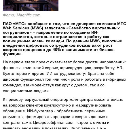
Фото: Magnific.com
ПАО «МТС» сообщает о том, что ее дочерняя компания МТС
Web Services (MWS) запустила «Семейство виртуальных
сотрудников» – направление по созданию ИИ-
специалистов, которые встраиваются в работу как
полноценные члены команды. По данным MWS, пилотные
внедрения цифровых сотрудников показывают рост
скорости процессов до 40% в зависимости от бизнес-
функции.
На первом этапе проект охватывает более десяти направлений:
финансы, клиентский сервис, юриспруденцию, разработку, HR,
бухгалтерию и другие. ИИ-сотрудники могут брать на себя
широкий функционал той или иной роли и работать в гибридных
командах, взаимодействуя как друг с другом, так и со
специалистами-людьми.
К примеру, виртуальный оператор колл-центра может отвечать
на вопросы клиентов круглосуточно и маршрутизировать
обращения. ИИ-бухгалтер - обрабатывать первичные
документы, формировать проводки и сверять данные с
контрагентами. Цифровойфинансист - строить отчеты и
выявлять аномалии в показателях. Виртуальный HR –