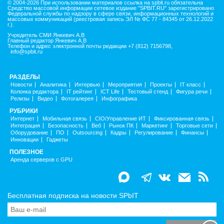
© 2004-2026 При использовании материалов ссылка на spbit.ru обязательна
Средство массовой информации сетевое издание "SPBIT.RU" зарегистрировано
Федеральной службы по надзору в сфере связи, информационных технологий и
массовых коммуникаций (реестровая запись ЭЛ № ФС 77 - 84345 от 26.12.2022
г.).
Учредитель СМИ Янкевич А.В
Главный редактор Янкевич А.В
Телефон и адрес электронной почты редакции +7 (812) 7156798,
info@spbit.ru
РАЗДЕЛЫ
Новости
Аналитика
Интервью
Мероприятия
Проекты
IT класс
Колонка редактора
IT рейтинг
ICT Life
Тестовый стенд
Фигура речи
Релизы
Видео
Фотогалерея
Инфографика
РУБРИКИ
Интернет
Мобильная связь
CIO/Управление ИТ
Фиксированная связь
Интеграция
Безопасность
Веб
Рынок ПК
Маркетинг
Торговые сети
Оборудование
ПО
Outsourcing
Кадры
Регулирование
Финансы
Инновации
Гаджеты
ПОЛЕЗНОЕ
Аренда серверов с GPU
Бесплатная подписка на новости SPbIT