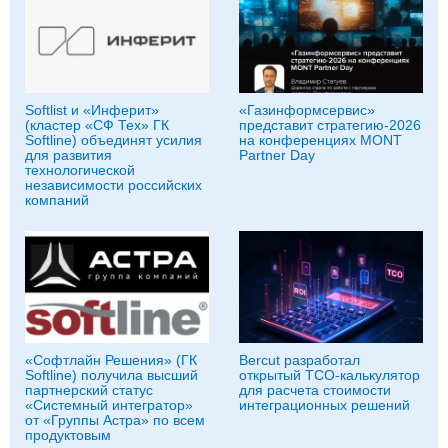
Softlist и «Инферит»
«Газинформсервис»
(кластер «СФ Тех» ГК
представит стратегию-2026
Softline) объединят усилия
на конференциях MONT
для развития
Partner Day
технологической
независимости российских
компаний
«Софтлайн Решения» (ГК
Bercut разработал
Softline) получила высший
открытый TCO-калькулятор
партнерский статус
для расчета стоимости
«Системный интегратор»
интеграционных решений
от «Группы Астра» по всем
продуктовым