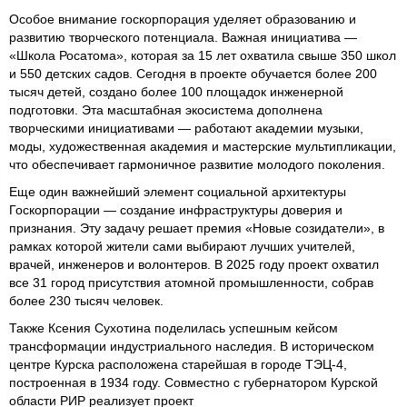
Особое внимание госкорпорация уделяет образованию и
развитию творческого потенциала. Важная инициатива —
«Школа Росатома», которая за 15 лет охватила свыше 350 школ
и 550 детских садов. Сегодня в проекте обучается более 200
тысяч детей, создано более 100 площадок инженерной
подготовки. Эта масштабная экосистема дополнена
творческими инициативами — работают академии музыки,
моды, художественная академия и мастерские мультипликации,
что обеспечивает гармоничное развитие молодого поколения.
Еще один важнейший элемент социальной архитектуры
Госкорпорации — создание инфраструктуры доверия и
признания. Эту задачу решает премия «Новые созидатели», в
рамках которой жители сами выбирают лучших учителей,
врачей, инженеров и волонтеров. В 2025 году проект охватил
все 31 город присутствия атомной промышленности, собрав
более 230 тысяч человек.
Также Ксения Сухотина поделилась успешным кейсом
трансформации индустриального наследия. В историческом
центре Курска расположена старейшая в городе ТЭЦ-4,
построенная в 1934 году. Совместно с губернатором Курской
области РИР реализует проект