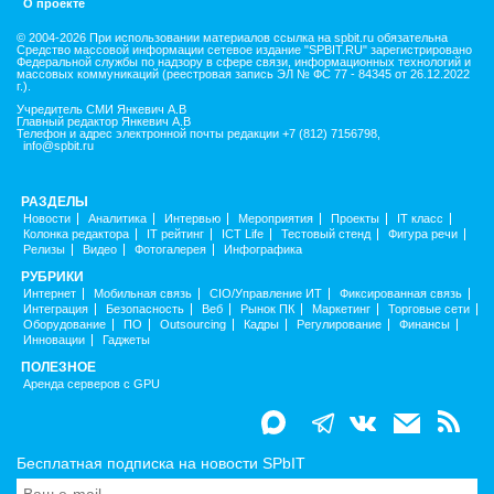
О проекте
© 2004-2026 При использовании материалов ссылка на spbit.ru обязательна
Средство массовой информации сетевое издание "SPBIT.RU" зарегистрировано
Федеральной службы по надзору в сфере связи, информационных технологий и
массовых коммуникаций (реестровая запись ЭЛ № ФС 77 - 84345 от 26.12.2022
г.).
Учредитель СМИ Янкевич А.В
Главный редактор Янкевич А.В
Телефон и адрес электронной почты редакции +7 (812) 7156798,
info@spbit.ru
РАЗДЕЛЫ
Новости
Аналитика
Интервью
Мероприятия
Проекты
IT класс
Колонка редактора
IT рейтинг
ICT Life
Тестовый стенд
Фигура речи
Релизы
Видео
Фотогалерея
Инфографика
РУБРИКИ
Интернет
Мобильная связь
CIO/Управление ИТ
Фиксированная связь
Интеграция
Безопасность
Веб
Рынок ПК
Маркетинг
Торговые сети
Оборудование
ПО
Outsourcing
Кадры
Регулирование
Финансы
Инновации
Гаджеты
ПОЛЕЗНОЕ
Аренда серверов с GPU
Бесплатная подписка на новости SPbIT