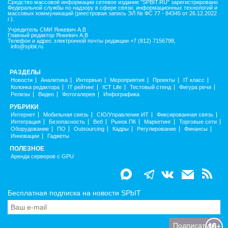
Средство массовой информации сетевое издание "SPBIT.RU" зарегистрировано
Федеральной службы по надзору в сфере связи, информационных технологий и
массовых коммуникаций (реестровая запись ЭЛ № ФС 77 - 84345 от 26.12.2022
г.).
Учредитель СМИ Янкевич А.В
Главный редактор Янкевич А.В
Телефон и адрес электронной почты редакции +7 (812) 7156798,
info@spbit.ru
РАЗДЕЛЫ
Новости
Аналитика
Интервью
Мероприятия
Проекты
IT класс
Колонка редактора
IT рейтинг
ICT Life
Тестовый стенд
Фигура речи
Релизы
Видео
Фотогалерея
Инфографика
РУБРИКИ
Интернет
Мобильная связь
CIO/Управление ИТ
Фиксированная связь
Интеграция
Безопасность
Веб
Рынок ПК
Маркетинг
Торговые сети
Оборудование
ПО
Outsourcing
Кадры
Регулирование
Финансы
Инновации
Гаджеты
ПОЛЕЗНОЕ
Аренда серверов с GPU
Бесплатная подписка на новости SPbIT