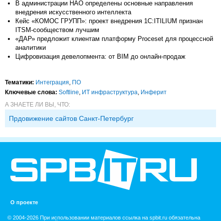
В администрации НАО определены основные направления
внедрения искусственного интеллекта
Кейс «КОМОС ГРУПП»: проект внедрения 1С:ITILIUM признан
ITSM-сообществом лучшим
«ДАР» предложит клиентам платформу Proceset для процессной
аналитики
Цифровизация девелопмента: от BIM до онлайн-продаж
Тематики:
Интеграция
,
ПО
Ключевые слова:
Softline
,
ИТ инфраструктура
,
Инферит
А ЗНАЕТЕ ЛИ ВЫ, ЧТО:
Прдовижение сайтов Санкт-Петербург
О проекте
© 2004-2026 При использовании материалов ссылка на spbit.ru обязательна