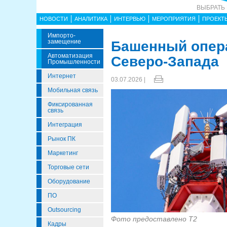
ВЫБРАТЬ
НОВОСТИ
АНАЛИТИКА
ИНТЕРВЬЮ
МЕРОПРИЯТИЯ
ПРОЕКТ
Импорто­
Замещение
Башенный опера
Автоматизация
Северо-Запада
Промышленности
Интернет
03.07.2026 |
Мобильная связь
Фиксированная
связь
Интеграция
Рынок ПК
Маркетинг
Торговые сети
Оборудование
ПО
Outsourcing
Фото предоставлено T2
Кадры