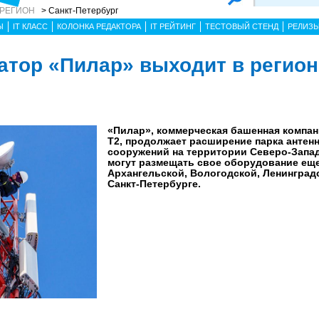
 РЕГИОН
> Санкт-Петербург
Ы
IT КЛАСС
КОЛОНКА РЕДАКТОРА
IT РЕЙТИНГ
ТЕСТОВЫЙ СТЕНД
РЕЛИЗ
тор «Пилар» выходит в регио
«Пилар», коммерческая башенная компан
Т2, продолжает расширение парка антен
сооружений на территории Северо-Запад
могут размещать свое оборудование еще
Архангельской, Вологодской, Ленинградс
Санкт-Петербурге.