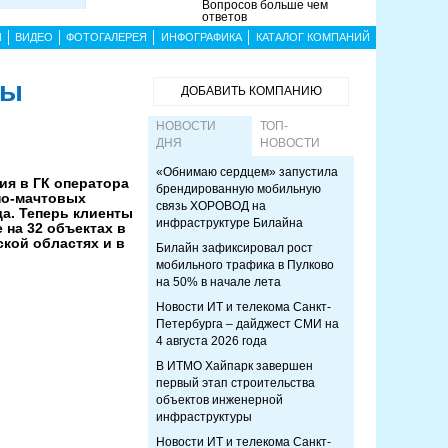
Вопросов больше чем
ответов
Ы
ВИДЕО
ФОТОГАЛЕРЕЯ
ИНФОГРАФИКА
КАТАЛОГ КОМПАНИЙ
ны
ДОБАВИТЬ КОМПАНИЮ
НОВОСТИ
ТОП-
ДНЯ
НОВОСТИ
«Обнимаю сердцем» запустила
ия в ГК оператора
брендированную мобильную
но-мачтовых
связь ХОРОВОД на
а. Теперь клиенты
инфраструктуре Билайна
 на 32 объектах в
кой областях и в
Билайн зафиксировал рост
мобильного трафика в Пулково
на 50% в начале лета
Новости ИТ и телекома Санкт-
Петербурга – дайджест СМИ на
4 августа 2026 года
В ИТМО Хайпарк завершен
первый этап строительства
объектов инженерной
инфраструктуры
Новости ИТ и телекома Санкт-