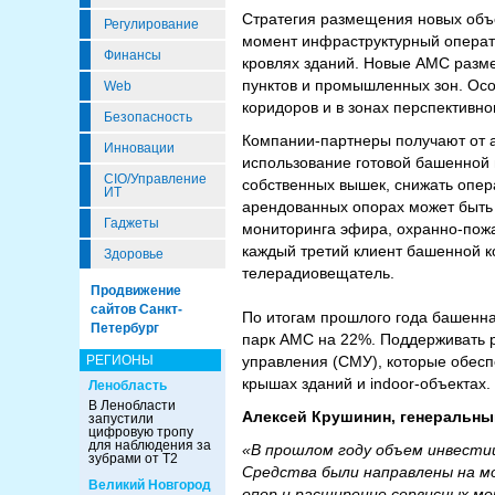
Стратегия размещения новых объ
Регулирование
момент инфраструктурный операт
Финансы
кровлях зданий. Новые АМС разм
пунктов и промышленных зон. Ос
Web
коридоров и в зонах перспективно
Безопасность
Компании-партнеры получают от 
Инновации
использование готовой башенной 
CIO/Управление
собственных вышек, снижать опер
ИТ
арендованных опорах может быть
Гаджеты
мониторинга эфира, охранно-пожа
каждый третий клиент башенной к
Здоровье
телерадиовещатель.
Продвижение
сайтов Санкт-
По итогам прошлого года башенн
Петербург
парк АМС на 22%. Поддерживать 
управления (СМУ), которые обесп
РЕГИОНЫ
крышах зданий и indoor-объектах
Ленобласть
В Ленобласти
Алексей Крушинин, генеральны
запустили
цифровую тропу
для наблюдения за
«В прошлом году объем инвести
зубрами от Т2
Средства были направлены на 
Великий Новгород
опор и расширение сервисных м