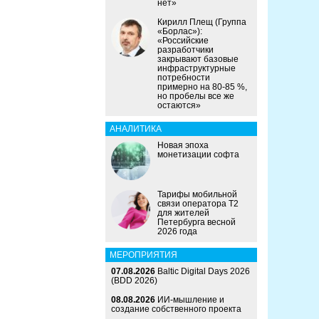
нет»
Кирилл Плещ (Группа
«Борлас»):
«Российские
разработчики
закрывают базовые
инфраструктурные
потребности
примерно на 80-85 %,
но пробелы все же
остаются»
АНАЛИТИКА
Новая эпоха
монетизации софта
Тарифы мобильной
связи оператора Т2
для жителей
Петербурга весной
2026 года
МЕРОПРИЯТИЯ
07.08.2026
Baltic Digital Days 2026
(BDD 2026)
08.08.2026
ИИ-мышление и
создание собственного проекта