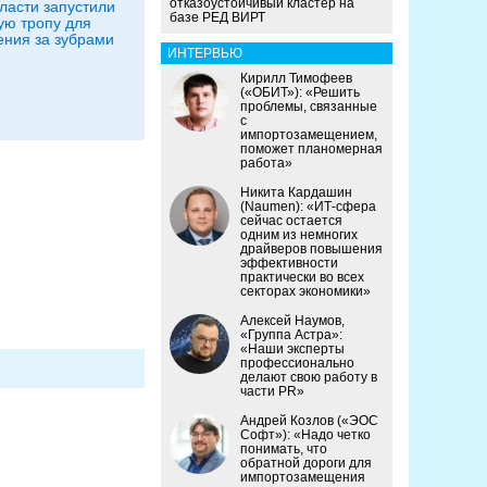
отказоустойчивый кластер на
ласти запустили
базе РЕД ВИРТ
ю тропу для
ния за зубрами
ИНТЕРВЬЮ
Кирилл Тимофеев
(«ОБИТ»): «Решить
проблемы, связанные
с
импортозамещением,
поможет планомерная
работа»
Никита Кардашин
(Naumen): «ИТ-сфера
сейчас остается
одним из немногих
драйверов повышения
эффективности
практически во всех
секторах экономики»
Алексей Наумов,
«Группа Астра»:
«Наши эксперты
профессионально
делают свою работу в
части PR»
Андрей Козлов («ЭОС
Софт»): «Надо четко
понимать, что
обратной дороги для
импортозамещения