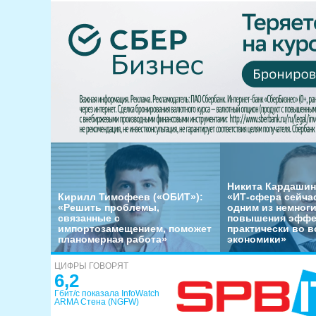
Никита Кардашин
Кирилл Тимофеев («ОБИТ»):
«ИТ-сфера сейча
«Решить проблемы,
одним из немног
связанные с
повышения эффе
импортозамещением, поможет
практически во в
планомерная работа»
экономики»
ЦИФРЫ ГОВОРЯТ
6,2
Гбит/с показала InfoWatch
ARMA Стена (NGFW)