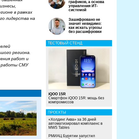
графиков, а основа
изнесы,
управления ИТ-
системой
гионе в рамках
го лидерства на
Зашифровано не
значит невидимо:
как искать угрозы
без расшифровки
ТЕСТОВЫЙ СТЕНД
целей
шого региона.
ения работ и
ы работы СМУ
iQOO 15R
Смартфон iQOO 15R: мощь без
компромиссов
ПРОЕКТЫ
«Холдинг Аква» за 36 дней
автоматизировал комплаенс в
MWS Tables
РМИАЦ Бурятии запустил