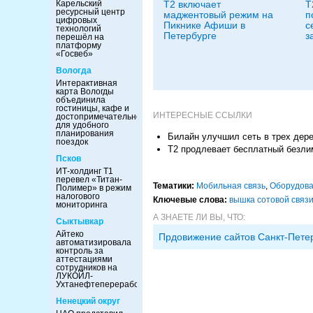
Т2 включает
Т
Карельский
ресурсный центр
маджентовый режим на
п
цифровых
Пикнике Афиши в
с
технологий
Петербурге
з
перешёл на
платформу
«Госвеб»
Вологда
Интерактивная
карта Вологды
объединила
гостиницы, кафе и
ИНТЕРЕСНЫЕ ССЫЛКИ
достопримечательности
для удобного
планирования
Билайн улучшил сеть в трех дер
поездок
Т2 продлевает бесплатный безли
Псков
ИТ-холдинг Т1
перевел «Титан-
Тематики:
Мобильная связь
,
Оборудов
Полимер» в режим
налогового
Ключевые слова:
вышка сотовой связ
мониторинга
А ЗНАЕТЕ ЛИ ВЫ, ЧТО:
Сыктывкар
Айтеко
Прдовижение сайтов Санкт-Пете
автоматизировала
контроль за
аттестациями
сотрудников на
ЛУКОЙЛ-
Ухтанефтепереработка
Ненецкий округ