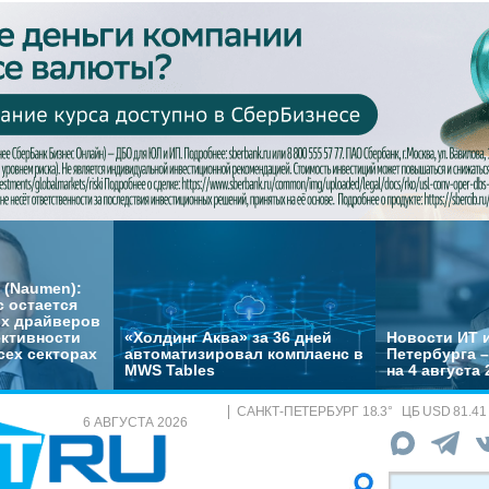
 (Naumen):
с остается
их драйверов
ктивности
«Холдинг Аква» за 36 дней
Новости ИТ и
сех секторах
автоматизировал комплаенс в
Петербурга 
MWS Tables
на 4 августа 
САНКТ-ПЕТЕРБУРГ
18.3
°
ЦБ
USD 81.41
6 АВГУСТА 2026