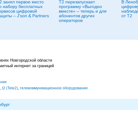
2 занял первое место
Т2 перезапускает
В Леноб
о набору бесплатных
программу «Выгодно
цифрову
ервисов цифровой
вместе» – теперь и для
наблюде
ащиты – J'son & Partners
абонентов других
от Т2
операторов
евнях Новгородской области
митный интернет за границей
ание
и
,
t2 (Tele2)
,
телекоммуникационное оборудование
рбург