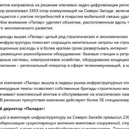
ектов направлена на решение ключевых задач цифровизации регио
ор реализовал 2453 опор коммуникаций на Северо-Западе, включа
ещаются с учетом потребностей в покрытии мобильной связью уд
обое внимание «Пилар» уделяет объектам, расположенным вдоль 
го экономического развития.
аренды вышек «Пилар» целый ряд стратегических и экономических
инфраструктуры помогает сокращать капитальные затраты на стро
ационные расходы и в более краткие сроки развертывать интернет 
 размещено разнообразное оборудование: базовые станции и ретр
рные системы, электросетевое хозяйство, оборудование кондицио
омпании – региональный оператор в сфере телекоммуникаций, а к
ая компания «Пилар» вышла в лидеры рынка инфраструктурных опе
рекордные темпы позволяют собственные бригады строительно-мо
ечивают комплексный монтаж и обслуживание на классических наз
. В регионах присутствия компании действуют более 35 специализи
й директор «Пилара»:
ций в мачтовую инфраструктуру на Северо-Западе превысил 230
модернизацию существующих антенно-мачтовых сооружений, ст
ощностей, в том числе в труднодоступных местностях. Текуща