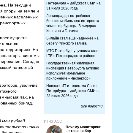
Петербурга – дайджест СМИ на
на. На текущий
31 июля 2026 года
я опоры на земле и
Ленинградцы потребляют
аленных населенных
больше мобильного интернета
транспортных
чем петербуржцы. В лидерах -
Колпино и Гатчина
 преимуществ:
Билайн стал ещё надёжнее на
ительство
берегу Финского залива
на территориях. На
МТС Петербург улучшила связь
ансляторы, системы
LTE в Петроградском районе
нирования. Сегодня
Государственная жилищная
аждый четвертый –
инспекция Петербурга активно
использует мобильное
приложение «Инспектор»
раторов, увеличив
Новости ИТ и телекома Санкт-
нтажного
Петербурга – дайджест СМИ на
28 июля 2026 года
емных мачтах, на
рованных бригад.
Все новости
 млн рублей.
ИТ-КЛАСС
роительство новых
Почему мониторинг
– это не набор
я башенная