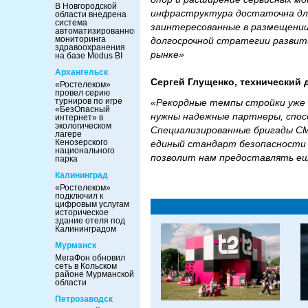
В Новгородской
инфраструктура достаточна для
области внедрена
система
заинтересованные в размещении 
автоматизированного
мониторинга
долгосрочной стратегии развити
здравоохранения
рынке»
на базе Modus BI
Архангельск
Сергей Глущенко, технический 
«Ростелеком»
провел серию
турниров по игре
«Рекордные темпы стройки уже 
«БезОпасный
нужны надежные партнеры, спос
интернет» в
экологическом
Специализированные бригады СМ
лагере
Кенозерского
единый стандарт безопасности 
национального
позволит нам предоставлять ещ
парка
Калининград
«Ростелеком»
подключил к
цифровым услугам
историческое
здание отеля под
Калининградом
Мурманск
МегаФон обновил
сеть в Кольском
районе Мурманской
области
Петрозаводск