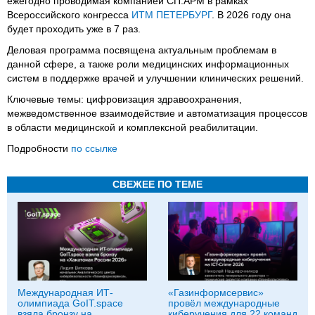
ежегодно проводимая компанией СП.АРМ в рамках
Всероссийского конгресса
ИТМ ПЕТЕРБУРГ
. В 2026 году она
будет проходить уже в 7 раз.
Деловая программа посвящена актуальным проблемам в
данной сфере, а также роли медицинских информационных
систем в поддержке врачей и улучшении клинических решений.
Ключевые темы: цифровизация здравоохранения,
межведомственное взаимодействие и автоматизация процессов
в области медицинской и комплексной реабилитации.
Подробности
по ссылке
СВЕЖЕЕ ПО ТЕМЕ
Международная ИТ-
«Газинформсервис»
олимпиада GoIT.space
провёл международные
взяла бронзу на
киберучения для 22 команд