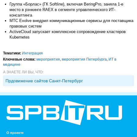
Группа «Борлас» (ГК Softline), включая BeringPro, заняла 1-е
место в рэнкинге RAEX в сегменте управленческого ИТ-
консалтинга
МТС Exolve внедрил коммуникационные сервисы для поставщика
правовых систем
ActiveCloud запускает комплексное сопровождение кластеров
Kubernetes
Тематики:
Интеграция
Ключевые слова:
мероприятия
,
мероприятия Петербурга
,
ИТ в
медицине
А ЗНАЕТЕ ЛИ ВЫ, ЧТО:
Прдовижение сайтов Санкт-Петербург
О проекте