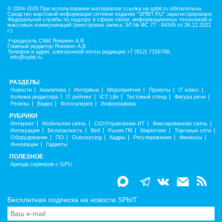
© 2004-2026 При использовании материалов ссылка на spbit.ru обязательна
Средство массовой информации сетевое издание "SPBIT.RU" зарегистрировано
Федеральной службы по надзору в сфере связи, информационных технологий и
массовых коммуникаций (реестровая запись ЭЛ № ФС 77 - 84345 от 26.12.2022
г.).
Учредитель СМИ Янкевич А.В
Главный редактор Янкевич А.В
Телефон и адрес электронной почты редакции +7 (812) 7156798,
info@spbit.ru
РАЗДЕЛЫ
Новости
Аналитика
Интервью
Мероприятия
Проекты
IT класс
Колонка редактора
IT рейтинг
ICT Life
Тестовый стенд
Фигура речи
Релизы
Видео
Фотогалерея
Инфографика
РУБРИКИ
Интернет
Мобильная связь
CIO/Управление ИТ
Фиксированная связь
Интеграция
Безопасность
Веб
Рынок ПК
Маркетинг
Торговые сети
Оборудование
ПО
Outsourcing
Кадры
Регулирование
Финансы
Инновации
Гаджеты
ПОЛЕЗНОЕ
Аренда серверов с GPU
Бесплатная подписка на новости SPbIT