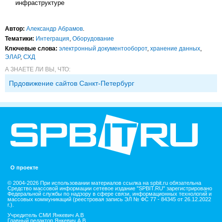
инфраструктуре
Автор:
Александр Абрамов
.
Тематики:
Интеграция
,
Оборудование
Ключевые слова:
электронный документооборот
,
хранение данных
,
ЭЛАР
,
СХД
А ЗНАЕТЕ ЛИ ВЫ, ЧТО:
Прдовижение сайтов Санкт-Петербург
О проекте
© 2004-2026 При использовании материалов ссылка на spbit.ru обязательна
Средство массовой информации сетевое издание "SPBIT.RU" зарегистрировано
Федеральной службы по надзору в сфере связи, информационных технологий и
массовых коммуникаций (реестровая запись ЭЛ № ФС 77 - 84345 от 26.12.2022
г.).
Учредитель СМИ Янкевич А.В
Главный редактор Янкевич А.В