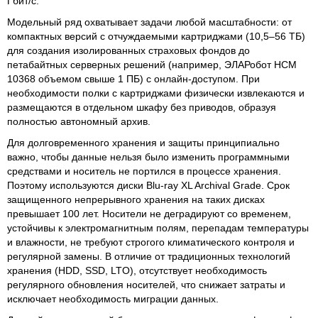
Гбит/с.
Модельный ряд охватывает задачи любой масштабности: от
компактных версий с отчуждаемыми картриджами (10,5–56 ТБ)
для создания изолированных страховых фондов до
петабайтных серверных решений (например, ЭЛАРобот НСМ
10368 объемом свыше 1 ПБ) с онлайн-доступом. При
необходимости полки с картриджами физически извлекаются и
размещаются в отдельном шкафу без приводов, образуя
полностью автономный архив.
Для долговременного хранения и защиты принципиально
важно, чтобы данные нельзя было изменить программными
средствами и носитель не портился в процессе хранения.
Поэтому используются диски Blu-ray XL Archival Grade. Срок
защищенного непрерывного хранения на таких дисках
превышает 100 лет. Носители не деградируют со временем,
устойчивы к электромагнитным полям, перепадам температуры
и влажности, не требуют строгого климатического контроля и
регулярной замены. В отличие от традиционных технологий
хранения (HDD, SSD, LTO), отсутствует необходимость
регулярного обновления носителей, что снижает затраты и
исключает необходимость миграции данных.