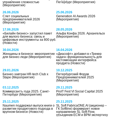
управление сложностью
Петербург
(Мероприятия)
(Мероприятия)
26.06.2026
25.06.2026
Слет социальных
Generation AI Awards 2026
предпринимателей 2026
(Мероприятия)
(Мероприятия)
17.06.2026
28.05.2026
«Билайн бизнес» запустил пакет
Альфа Конфа 2026. Архангельск
для малого бизнеса: связь и
(Мероприятия)
цифровые инструменты за 800 руб.
(Новости)
30.04.2026
16.04.2026
Женщины в бизнесе: мероприятие
«Диасофт» добавил в «Трекер
для бизнес-леди
(Мероприятия)
задач» функциональность для
кастомизации интерфейса
продукта
(Новости)
29.01.2026
10.12.2025
Бизнес-завтрак HR-tech Сlub х
Петербургский Форум
Stape
(Мероприятия)
Предпринимателей 2025
(Мероприятия)
03.12.2025
29.11.2025
Коммерсантъ года 2025. Санкт-
ProIT Fest VI Social Capital 2025
Петербург
(Мероприятия)
(Мероприятия)
25.11.2025
25.11.2025
Naumen поддержал выпуск книги о
SL Soft FabricaONE.AI (акционер –
развитии продуктового подхода в
ГК Softline) формирует новое
крупном бизнесе
(Новости)
направление SL Soft Flow,
объединив ECM и BPM экспертизу