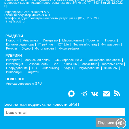
массовых коммуникаций (реестровая запись ЭЛ № ФС 77 - 84345 от 26.12.2022
г.).
Учредитель СМИ Янкевич А.В
Главный редактор Янкевич А.В
Телефон и адрес электронной почты редакции +7 (812) 7156798,
info@spbit.ru
РАЗДЕЛЫ
Новости
Аналитика
Интервью
Мероприятия
Проекты
IT класс
Колонка редактора
IT рейтинг
ICT Life
Тестовый стенд
Фигура речи
Релизы
Видео
Фотогалерея
Инфографика
РУБРИКИ
Интернет
Мобильная связь
CIO/Управление ИТ
Фиксированная связь
Интеграция
Безопасность
Веб
Рынок ПК
Маркетинг
Торговые сети
Оборудование
ПО
Outsourcing
Кадры
Регулирование
Финансы
Инновации
Гаджеты
ПОЛЕЗНОЕ
Аренда серверов с GPU
Бесплатная подписка на новости SPbIT