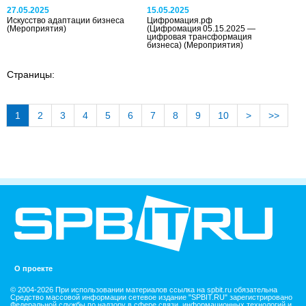
27.05.2025
15.05.2025
Искусство адаптации бизнеса
Цифромация.рф
(Мероприятия)
(Цифромация 05.15.2025 —
цифровая трансформация
бизнеса)
(Мероприятия)
Страницы:
1
2
3
4
5
6
7
8
9
10
>
>>
О проекте
© 2004-2026 При использовании материалов ссылка на spbit.ru обязательна
Средство массовой информации сетевое издание "SPBIT.RU" зарегистрировано
Федеральной службы по надзору в сфере связи, информационных технологий и