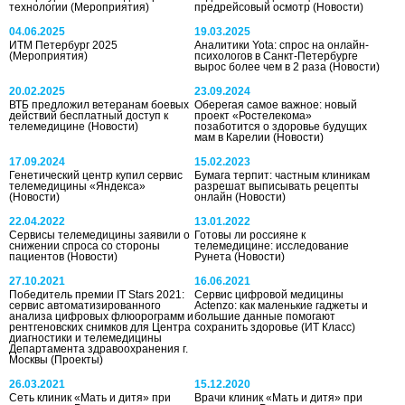
технологии
(Мероприятия)
предрейсовый осмотр
(Новости)
04.06.2025
19.03.2025
ИТМ Петербург 2025
Аналитики Yota: спрос на онлайн-
(Мероприятия)
психологов в Санкт-Петербурге
вырос более чем в 2 раза
(Новости)
20.02.2025
23.09.2024
ВТБ предложил ветеранам боевых
Оберегая самое важное: новый
действий бесплатный доступ к
проект «Ростелекома»
телемедицине
(Новости)
позаботится о здоровье будущих
мам в Карелии
(Новости)
17.09.2024
15.02.2023
Генетический центр купил сервис
Бумага терпит: частным клиникам
телемедицины «Яндекса»
разрешат выписывать рецепты
(Новости)
онлайн
(Новости)
22.04.2022
13.01.2022
Сервисы телемедицины заявили о
Готовы ли россияне к
снижении спроса со стороны
телемедицине: исследование
пациентов
(Новости)
Рунета
(Новости)
27.10.2021
16.06.2021
Победитель премии IT Stars 2021:
Сервис цифровой медицины
сервис автоматизированного
Actenzo: как маленькие гаджеты и
анализа цифровых флюорограмм и
большие данные помогают
рентгеновских снимков для Центра
сохранить здоровье
(ИТ Класс)
диагностики и телемедицины
Департамента здравоохранения г.
Москвы
(Проекты)
26.03.2021
15.12.2020
Сеть клиник «Мать и дитя» при
Врачи клиник «Мать и дитя» при