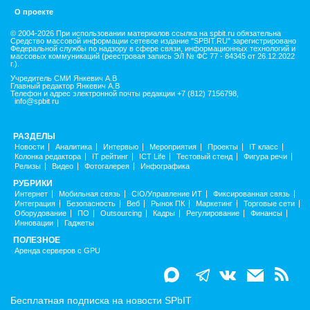
О проекте
© 2004-2026 При использовании материалов ссылка на spbit.ru обязательна
Средство массовой информации сетевое издание "SPBIT.RU" зарегистрировано
Федеральной службы по надзору в сфере связи, информационных технологий и
массовых коммуникаций (реестровая запись ЭЛ № ФС 77 - 84345 от 26.12.2022
г.).
Учредитель СМИ Янкевич А.В
Главный редактор Янкевич А.В
Телефон и адрес электронной почты редакции +7 (812) 7156798,
info@spbit.ru
РАЗДЕЛЫ
Новости
Аналитика
Интервью
Мероприятия
Проекты
IT класс
Колонка редактора
IT рейтинг
ICT Life
Тестовый стенд
Фигура речи
Релизы
Видео
Фотогалерея
Инфографика
РУБРИКИ
Интернет
Мобильная связь
CIO/Управление ИТ
Фиксированная связь
Интеграция
Безопасность
Веб
Рынок ПК
Маркетинг
Торговые сети
Оборудование
ПО
Outsourcing
Кадры
Регулирование
Финансы
Инновации
Гаджеты
ПОЛЕЗНОЕ
Аренда серверов с GPU
Бесплатная подписка на новости SPbIT