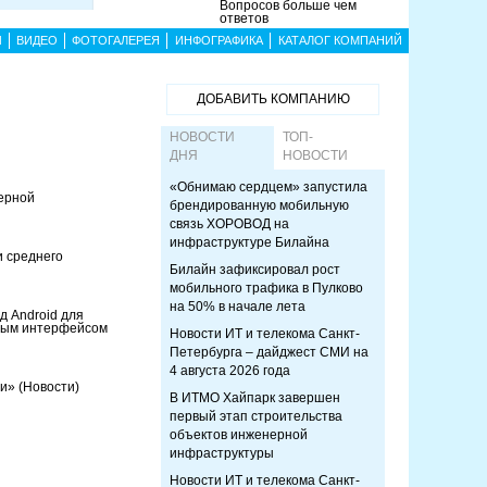
Вопросов больше чем
ответов
Ы
ВИДЕО
ФОТОГАЛЕРЕЯ
ИНФОГРАФИКА
КАТАЛОГ КОМПАНИЙ
ДОБАВИТЬ КОМПАНИЮ
НОВОСТИ
ТОП-
ДНЯ
НОВОСТИ
«Обнимаю сердцем» запустила
ерной
брендированную мобильную
связь ХОРОВОД на
инфраструктуре Билайна
и среднего
Билайн зафиксировал рост
мобильного трафика в Пулково
на 50% в начале лета
 Android для
ьным интерфейсом
Новости ИТ и телекома Санкт-
Петербурга – дайджест СМИ на
4 августа 2026 года
ли»
(Новости)
В ИТМО Хайпарк завершен
первый этап строительства
объектов инженерной
инфраструктуры
Новости ИТ и телекома Санкт-