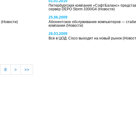
01.01.2010
Петербургская компания «СофтБаланс» предста
сервер DEPO Storm 3300G4
(Новости)
25.06.2009
у
(Новости)
Абонентское обслуживание компьютеров — стаби
компании
(Новости)
26.03.2009
Все в ЦОД. Cisco выходит на новый рынок
(Новост
8
>
>>