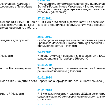
05.06.2012
ычислениях. Компания
Руководитель телекоммуникационного направлен
ференцию в Петербурге
Schroff в России Игорь Михальчук: «Бизнес компа
растёт на треть в год, опережая стандартные пок
отрасли»
(Интервью)
27.12.2011
leLabs DOCSIS 3.0 и Cable
NETGEAR объявляет о доступности на российско
ервые в индустрии шлюзы
сетевого хранилища ReadyNAS NV+ ver.2
(Новост
ные одновременно работать
26.07.2011
лаждения для лучшего
Особо прочные изделия и интегрированные реше
брошюра: «Изделия и компоненты для военной и
промышленности»
(Новости)
24.03.2011
(Новости)
Инфраструктура и решения для серверных и ЦОД
конференция в Петербурге
(Новости)
01.11.2010
истов. На семинаре по
Тринити и Supermicro провели совместный семин
решениям Supermicro
(Новости)
01.01.2010
ную акцию «Войдите в лето
Серверное оборудование: особенности выбора
(
01.01.2010
комнате?
(Новости)
R-Style закончил строительство ЦОДа и реконстр
существующих объектов для машиностроительног
(Новости)