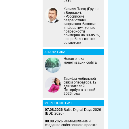
нет»
Кирилл Плещ (Группа
«Борлас»):
«Российские
разработчики
закрывают базовые
инфраструктурные
потребности
примерно на 80-85 %,
но пробелы все же
остаются»
АНАЛИТИКА
Новая эпоха
монетизации софта
Тарифы мобильной
связи оператора Т2
для жителей
Петербурга весной
2026 года
МЕРОПРИЯТИЯ
07.08.2026
Baltic Digital Days 2026
(BDD 2026)
08.08.2026
ИИ-мышление и
создание собственного проекта