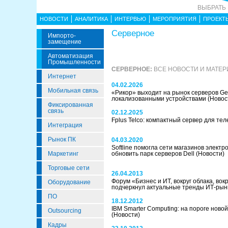
ВЫБРАТЬ
НОВОСТИ
АНАЛИТИКА
ИНТЕРВЬЮ
МЕРОПРИЯТИЯ
ПРОЕКТ
Серверное
Импорто­
Замещение
Автоматизация
Промышленности
СЕРВЕРНОЕ:
ВСЕ НОВОСТИ И МАТЕ
Интернет
04.02.2026
Мобильная связь
«Рикор» выходит на рынок серверов Ge
локализованными устройствами
(Новос
Фиксированная
связь
02.12.2025
Fplus Telco: компактный сервер для те
Интеграция
Рынок ПК
04.03.2020
Softline помогла сети магазинов элект
Маркетинг
обновить парк серверов Dell
(Новости)
Торговые сети
26.04.2013
Форум «Бизнес и ИТ, вокруг облака, вокр
Оборудование
подчеркнул актуальные тренды ИТ-ры
ПО
18.12.2012
IBM Smarter Computing: на пороге ново
Outsourcing
(Новости)
Кадры