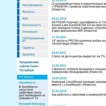
22.10.2012
О суперкомпьютерах и параллельных в
Регулирование
«ТРИНИТИ» провела тематическую кон
(Новости)
Финансы
Web
20.01.2012
NETGEAR получает сертификаты от Cab
Безопасность
Europe Labs EuroDOCSIS 3.0 на свои п
для передачи голоса и данных, способ
в двух диапазонах WiFi
(Новости)
Инновации
17.10.2011
CIO/Управление
19“ кассеты PRO Встроенные ребра ох
ИТ
теплоотвода
(Новости)
Гаджеты
24.03.2011
Здоровье
Спрос на дата-центры вырастет на 7%
Продвижение
11.02.2011
сайтов Санкт-
«Тринити» собрала вендоров и специал
Петербург
серверному оборудованию
(Новости)
РЕГИОНЫ
24.05.2010
Компания LinuxWizard проводит реклам
Ленобласть
вместе с LinuxWizard»
(Новости)
В Ленобласти
запустили
01.01.2010
цифровую тропу
Как работать с кабелями в серверной 
для наблюдения за
зубрами от Т2
Великий Новгород