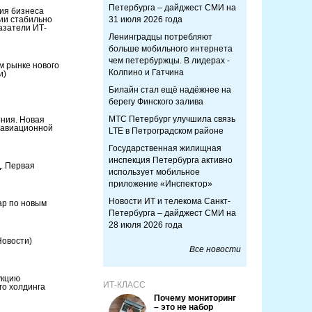
Петербурга – дайджест СМИ на
ия бизнеса
нии стабильно
31 июля 2026 года
азатели ИТ-
Ленинградцы потребляют
больше мобильного интернета
чем петербуржцы. В лидерах -
м рынке нового
Колпино и Гатчина
и)
Билайн стал ещё надёжнее на
берегу Финского залива
МТС Петербург улучшила связь
ния. Новая
 авиационной
LTE в Петроградском районе
Государственная жилищная
инспекция Петербурга активно
. Первая
использует мобильное
приложение «Инспектор»
Новости ИТ и телекома Санкт-
ар по новым
Петербурга – дайджест СМИ на
28 июля 2026 года
Новости)
Все новости
укцию
ИТ-КЛАСС
о холдинга
Почему мониторинг
– это не набор