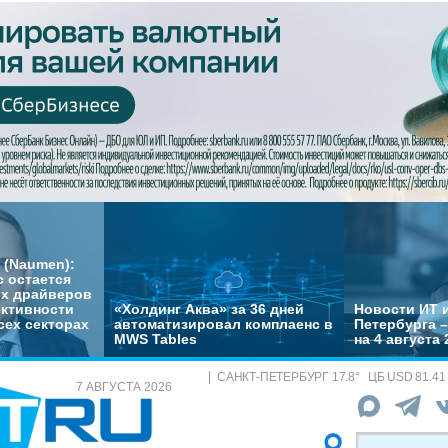
 (Naumen):
с остается
их драйверов
ктивности
«Холдинг Аква» за 36 дней
Новости ИТ и
сех секторах
автоматизировал комплаенс в
Петербурга 
MWS Tables
на 4 августа 
САНКТ-ПЕТЕРБУРГ
17.8
°
ЦБ
USD 81.41
7 АВГУСТА 2026