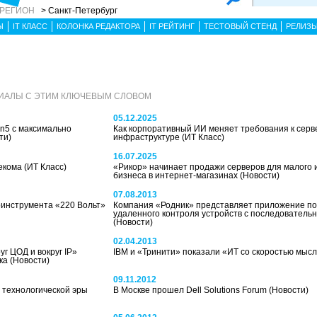
 РЕГИОН
> Санкт-Петербург
Ы
IT КЛАСС
КОЛОНКА РЕДАКТОРА
IT РЕЙТИНГ
ТЕСТОВЫЙ СТЕНД
РЕЛИЗ
РИАЛЫ С ЭТИМ КЛЮЧЕВЫМ СЛОВОМ
05.12.2025
n5 с максимально
Как корпоративный ИИ меняет требования к серв
ти)
инфраструктуре
(ИТ Класс)
16.07.2025
лекома
(ИТ Класс)
«Рикор» начинает продажи серверов для малого 
бизнеса в интернет-магазинах
(Новости)
07.08.2013
роинструмента «220 Вольт»
Компания «Родник» представляет приложение под
удаленного контроля устройств с последовател
(Новости)
02.04.2013
уг ЦОД и вокруг IP»
IBM и «Тринити» показали «ИТ со скоростью мыс
нка
(Новости)
09.11.2012
й технологической эры
В Москве прошел Dell Solutions Forum
(Новости)