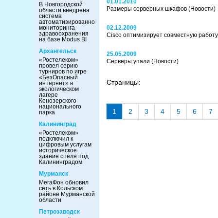
01.01.2010
В Новгородской
Размеры серверных шкафов
(Новости)
области внедрена
система
автоматизированного
мониторинга
02.12.2009
здравоохранения
Cisco оптимизирует совместную работ
на базе Modus BI
Архангельск
25.05.2009
«Ростелеком»
Серверы упали
(Новости)
провел серию
турниров по игре
«БезОпасный
Страницы:
интернет» в
экологическом
лагере
Кенозерского
национального
1
2
3
4
5
6
7
парка
Калининград
«Ростелеком»
подключил к
цифровым услугам
историческое
здание отеля под
Калининградом
Мурманск
МегаФон обновил
сеть в Кольском
районе Мурманской
области
Петрозаводск