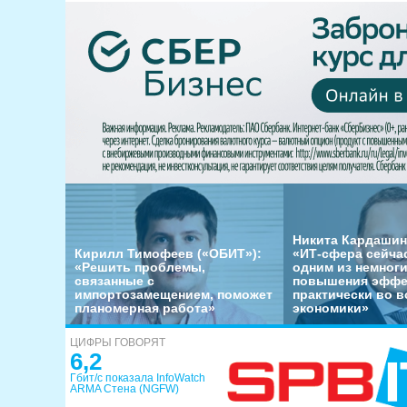
Никита Кардашин
Кирилл Тимофеев («ОБИТ»):
«ИТ-сфера сейча
«Решить проблемы,
одним из немног
связанные с
повышения эффе
импортозамещением, поможет
практически во в
планомерная работа»
экономики»
ЦИФРЫ ГОВОРЯТ
6,2
Гбит/с показала InfoWatch
ARMA Стена (NGFW)