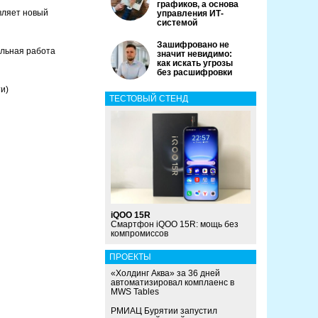
графиков, а основа
вляет новый
управления ИТ-
системой
Зашифровано не
льная работа
значит невидимо:
как искать угрозы
без расшифровки
и)
ТЕСТОВЫЙ СТЕНД
iQOO 15R
Смартфон iQOO 15R: мощь без
компромиссов
ПРОЕКТЫ
«Холдинг Аква» за 36 дней
автоматизировал комплаенс в
MWS Tables
РМИАЦ Бурятии запустил