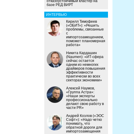
отказоустойчивый кластер на
базе РЕД ВИРТ
ИНТЕРВЬЮ
Кирилл Тимофеев
(«ОБИТ»): «Решить
проблемы, связанные
с
импортозамещением,
поможет планомерная
работа»
Никита Кардашин
(Naumen): «ИТ-сфера
сейчас остается
одним из немногих
драйверов повышения
эффективности
практически во всех
секторах экономики»
Алексей Наумов,
«Группа Астра»:
«Наши эксперты
профессионально
делают свою работу в
части PR»
Андрей Козлов («ЭОС
Софт»): «Надо четко
понимать, что
обратной дороги для
импортозамещения