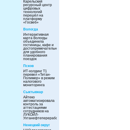
Карельский
ресурсный центр
цифровых
технологий
перешёл на
платформу
«Госвеб»
Вологда
Интерактивная
карта Вологды
объединила
гостиницы, кафе и
достопримечательности
для удобного
планирования
поездок
Псков
ИТ-холдинг Т1
перевел «Титан-
Полимер» в режим
налогового
мониторинга
Сыктывкар
Айтеко
автоматизировала
контроль за
аттестациями
сотрудников на
ЛУКОЙЛ-
Ухтанефтепереработка
Ненецкий округ