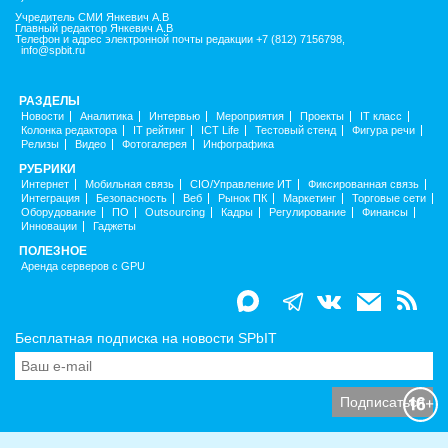
Учредитель СМИ Янкевич А.В
Главный редактор Янкевич А.В
Телефон и адрес электронной почты редакции +7 (812) 7156798,
info@spbit.ru
РАЗДЕЛЫ
Новости
Аналитика
Интервью
Мероприятия
Проекты
IT класс
Колонка редактора
IT рейтинг
ICT Life
Тестовый стенд
Фигура речи
Релизы
Видео
Фотогалерея
Инфографика
РУБРИКИ
Интернет
Мобильная связь
CIO/Управление ИТ
Фиксированная связь
Интеграция
Безопасность
Веб
Рынок ПК
Маркетинг
Торговые сети
Оборудование
ПО
Outsourcing
Кадры
Регулирование
Финансы
Инновации
Гаджеты
ПОЛЕЗНОЕ
Аренда серверов с GPU
Бесплатная подписка на новости SPbIT