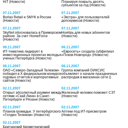
HiT
(Новости)
Планируя покрыть десять
субъектов за год
(Новости)
07.11.2007
07.11.2007
Borlas Retail и SMYK в России
«Экстра» для пользователей
(Новости)
допсервисов
(Новости)
07.11.2007
07.11.2007
SkyNet обосновалась в Приморском
Ноябрь для новых абонентов
районе. За счет HomeForce
(Новости)
(Новости)
06.11.2007
06.11.2007
ИТ-тематика лидирует в
«Евросеть» создала субфилиал
инвестиционных проектах молодых
«Псков-Новгород»
(Новости)
ученых Петербурга
(Новости)
06.11.2007
06.11.2007
ОАО «Северо-Западный Телеком»
Группа компаний DИКСИС
победил в Х федеральном конкурсе
объявляет о начале праздничных
годовых отчетов и корпоративных
распродаж в магазинах сети
()
сайтов
(Новости)
02.11.2007
02.11.2007
Открыт абсолютный роуминг между
Железный человек поможет СЗТ
сетями «Скай Линк» в Санкт-
(Новости)
Петербурге и Рязани
(Новости)
02.11.2007
02.11.2007
Планов громадье. У петербургского
Аптеки под ИТ-присмотром
«Голден Телеком»
(Новости)
(Новости)
02.11.2007
Британский биометрический