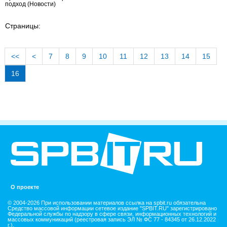
подход
(Новости)
Страницы:
<<
<
7
8
9
10
11
12
13
14
15
16
О проекте
© 2004-2026 При использовании материалов ссылка на spbit.ru обязательна
Средство массовой информации сетевое издание "SPBIT.RU" зарегистрировано
Федеральной службы по надзору в сфере связи, информационных технологий и
массовых коммуникаций (реестровая запись ЭЛ № ФС 77 - 84345 от 26.12.2022
г.).