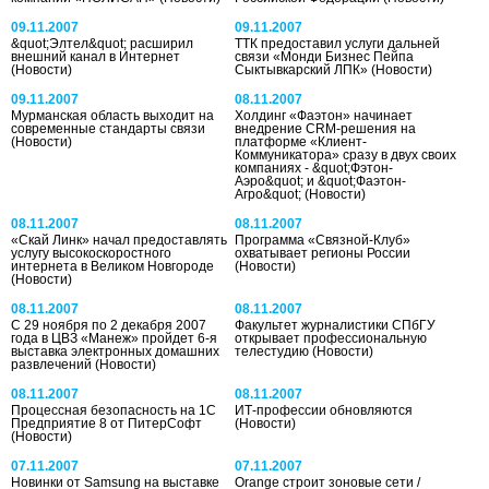
09.11.2007
09.11.2007
&quot;Элтел&quot; расширил
ТТК предоставил услуги дальней
внешний канал в Интернет
связи «Монди Бизнес Пейпа
(Новости)
Сыктывкарский ЛПК»
(Новости)
09.11.2007
08.11.2007
Мурманская область выходит на
Холдинг «Фаэтон» начинает
современные стандарты связи
внедрение CRM-решения на
(Новости)
платформе «Клиент-
Коммуникатора» сразу в двух своих
компаниях - &quot;Фэтон-
Аэро&quot; и &quot;Фаэтон-
Агро&quot;
(Новости)
08.11.2007
08.11.2007
«Скай Линк» начал предоставлять
Программа «Связной-Клуб»
услугу высокоскоростного
охватывает регионы России
интернета в Великом Новгороде
(Новости)
(Новости)
08.11.2007
08.11.2007
С 29 ноября по 2 декабря 2007
Факультет журналистики СПбГУ
года в ЦВЗ «Манеж» пройдет 6-я
открывает профессиональную
выставка электронных домашних
телестудию
(Новости)
развлечений
(Новости)
08.11.2007
08.11.2007
Процессная безопасность на 1С
ИТ-профессии обновляются
Предприятие 8 от ПитерСофт
(Новости)
(Новости)
07.11.2007
07.11.2007
Новинки от Samsung на выставке
Orange строит зоновые сети /