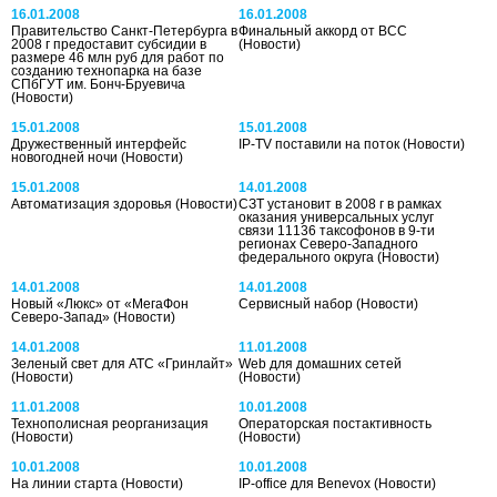
16.01.2008
16.01.2008
Правительство Санкт-Петербурга в
Финальный аккорд от ВСС
2008 г предоставит субсидии в
(Новости)
размере 46 млн руб для работ по
созданию технопарка на базе
СПбГУТ им. Бонч-Бруевича
(Новости)
15.01.2008
15.01.2008
Дружественный интерфейс
IP-TV поставили на поток
(Новости)
новогодней ночи
(Новости)
15.01.2008
14.01.2008
Автоматизация здоровья
(Новости)
СЗТ установит в 2008 г в рамках
оказания универсальных услуг
связи 11136 таксофонов в 9-ти
регионах Северо-Западного
федерального округа
(Новости)
14.01.2008
14.01.2008
Новый «Люкс» от «МегаФон
Сервисный набор
(Новости)
Северо-Запад»
(Новости)
14.01.2008
11.01.2008
Зеленый свет для АТС «Гринлайт»
Web для домашних сетей
(Новости)
(Новости)
11.01.2008
10.01.2008
Технополисная реорганизация
Операторская постактивность
(Новости)
(Новости)
10.01.2008
10.01.2008
На линии старта
(Новости)
IP-office для Benevox
(Новости)