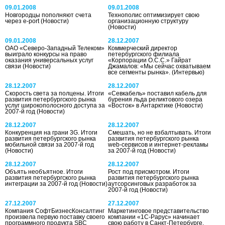
09.01.2008
09.01.2008
Новгородцы пополняют счета
Технополис оптимизирует свою
через e-port
(Новости)
организационную структуру
(Новости)
09.01.2008
28.12.2007
ОАО «Северо-Западный Телеком»
Коммерческий директор
выиграло конкурсы на право
петербургского филиала
оказания универсальных услуг
«Корпорации О.С.С.» Гайрат
связи
(Новости)
Джамалов: «Мы сейчас охватываем
все сегменты рынка».
(Интервью)
28.12.2007
28.12.2007
Скорость света за полцены. Итоги
«Севкабель» поставил кабель для
развития петербургского рынка
бурения льда реликтового озера
услуг широкополосного доступа за
«Восток» в Антарктике
(Новости)
2007-й год
(Новости)
28.12.2007
28.12.2007
Конкуренция на грани 3G. Итоги
Смешать, но не взбалтывать. Итоги
развития петербургского рынка
развития петербургского рынка
мобильной связи за 2007-й год
web-сервисов и интернет-рекламы
(Новости)
за 2007-й год
(Новости)
28.12.2007
28.12.2007
Объять необъятное. Итоги
Рост под присмотром. Итоги
развития петербургского рынка
развития петербургского рынка
интеграции за 2007-й год
(Новости)
аутсорсинговых разработок за
2007-й год
(Новости)
27.12.2007
27.12.2007
Компания СофтБизнесКонсалтинг
Маркетинговое представительство
произвела первую поставку своего
компании «1С-Рарус» начинает
программного продукта SBC
свою работу в Санкт-Петербурге.