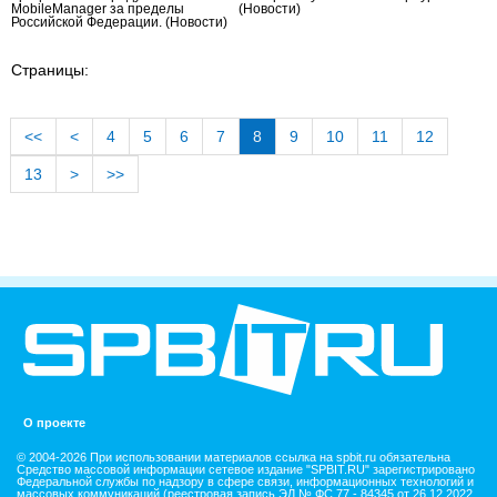
MobileManager за пределы
(Новости)
Российской Федерации.
(Новости)
Страницы:
<<
<
4
5
6
7
8
9
10
11
12
13
>
>>
О проекте
© 2004-2026 При использовании материалов ссылка на spbit.ru обязательна
Средство массовой информации сетевое издание "SPBIT.RU" зарегистрировано
Федеральной службы по надзору в сфере связи, информационных технологий и
массовых коммуникаций (реестровая запись ЭЛ № ФС 77 - 84345 от 26.12.2022