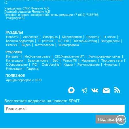
г.).
Учредитель СМИ Янкевич А.В
Главный редактор Янкевич А.В
Телефон и адрес электронной почты редакции +7 (812) 7156798,
info@spbit.ru
РАЗДЕЛЫ
Новости
Аналитика
Интервью
Мероприятия
Проекты
IT класс
Колонка редактора
IT рейтинг
ICT Life
Тестовый стенд
Фигура речи
Релизы
Видео
Фотогалерея
Инфографика
РУБРИКИ
Интернет
Мобильная связь
CIO/Управление ИТ
Фиксированная связь
Интеграция
Безопасность
Веб
Рынок ПК
Маркетинг
Торговые сети
Оборудование
ПО
Outsourcing
Кадры
Регулирование
Финансы
Инновации
Гаджеты
ПОЛЕЗНОЕ
Аренда серверов с GPU
Бесплатная подписка на новости SPbIT