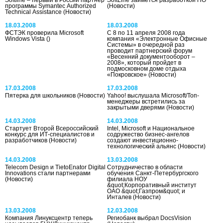
программы Symantec Authorized
(Новости)
Technical Assistance
(Новости)
18.03.2008
18.03.2008
ФСТЭК проверила Microsoft
С 8 по 11 апреля 2008 года
Windows Vista
()
компания «Электронные Офисные
Системы» в очередной раз
проводит партнерский форум
«Весенний документооборот –
2008», который пройдет в
подмосковном доме отдыха
«Покровское»
(Новости)
17.03.2008
17.03.2008
Пятерка для школьников
(Новости)
Yahoo! выслушала Microsoft/Топ-
менеджеры встретились за
закрытыми дверями
(Новости)
14.03.2008
14.03.2008
Стартует Второй Всероссийский
Intel, Microsoft и Национальное
конкурс для ИТ-специалистов и
содружество бизнес-ангелов
разработчиков
(Новости)
создают инвестиционно-
технологический альянс
(Новости)
14.03.2008
13.03.2008
Telecom Design и TietoEnator Digital
Сотрудничество в области
Innovations стали партнерами
обучения Санкт-Петербургского
(Новости)
филиала НОУ
&quot;Корпоративный институт
ОАО &quot;Газпром&quot; и
Инталев
(Новости)
13.03.2008
12.03.2008
Компания Линуксцентр теперь
Региобанк выбрал DocsVision