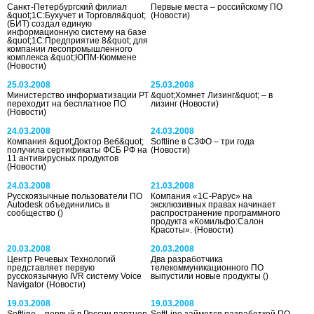
Санкт-Петербургский филиал
Первые места – российскому ПО
&quot;1С:Бухучет и Торговля&quot;
(Новости)
(БИТ) создал единую
информационную систему на базе
&quot;1С:Предприятие 8&quot; для
компании лесопромышленного
комплекса &quot;ЮПМ-Кюммене
(Новости)
25.03.2008
25.03.2008
Министерство информатизации РТ
&quot;Хомнет Лизинг&quot; – в
переходит на бесплатное ПО
лизинг
(Новости)
(Новости)
24.03.2008
24.03.2008
Компания &quot;Доктор Веб&quot;
Softline в СЗФО – три года
получила сертификаты ФСБ РФ на
(Новости)
11 антивирусных продуктов
(Новости)
24.03.2008
21.03.2008
Русскоязычные пользователи ПО
Компания «1С-Рарус» на
Autodesk объединились в
эксклюзивных правах начинает
сообщество
()
распространение программного
продукта «Комильфо:Салон
Красоты».
(Новости)
20.03.2008
20.03.2008
Центр Речевых Технологий
Два разработчика
представляет первую
телекоммуникационного ПО
русскоязычную IVR систему Voice
выпустили новые продукты
()
Navigator
(Новости)
19.03.2008
19.03.2008
Softline – первый в России партнер
SoftLine займется разработкой ПО