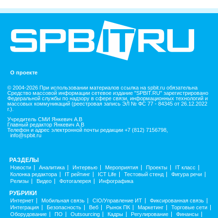
О проекте
© 2004-2026 При использовании материалов ссылка на spbit.ru обязательна
Средство массовой информации сетевое издание "SPBIT.RU" зарегистрировано
Федеральной службы по надзору в сфере связи, информационных технологий и
массовых коммуникаций (реестровая запись ЭЛ № ФС 77 - 84345 от 26.12.2022
г.).
Учредитель СМИ Янкевич А.В
Главный редактор Янкевич А.В
Телефон и адрес электронной почты редакции +7 (812) 7156798,
info@spbit.ru
РАЗДЕЛЫ
Новости
Аналитика
Интервью
Мероприятия
Проекты
IT класс
Колонка редактора
IT рейтинг
ICT Life
Тестовый стенд
Фигура речи
Релизы
Видео
Фотогалерея
Инфографика
РУБРИКИ
Интернет
Мобильная связь
CIO/Управление ИТ
Фиксированная связь
Интеграция
Безопасность
Веб
Рынок ПК
Маркетинг
Торговые сети
Оборудование
ПО
Outsourcing
Кадры
Регулирование
Финансы