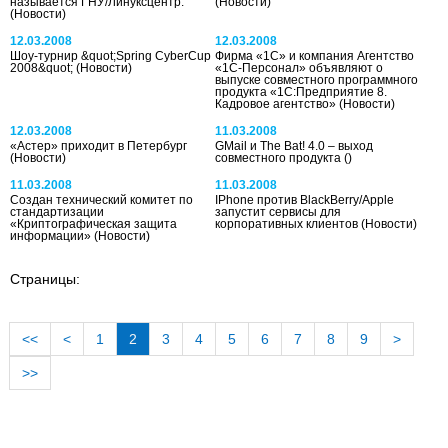
называется ГНУ/Линуксцентр.
(Новости)
(Новости)
12.03.2008
12.03.2008
Шоу-турнир &quot;Spring CyberCup
Фирма «1С» и компания Агентство
2008&quot;
(Новости)
«1С-Персонал» объявляют о
выпуске совместного программного
продукта «1С:Предприятие 8.
Кадровое агентство»
(Новости)
12.03.2008
11.03.2008
«Астер» приходит в Петербург
GMail и The Bat! 4.0 – выход
(Новости)
совместного продукта
()
11.03.2008
11.03.2008
Создан технический комитет по
IPhone против BlackBerry/Apple
стандартизации
запустит сервисы для
«Криптографическая защита
корпоративных клиентов
(Новости)
информации»
(Новости)
Страницы:
<<
<
1
2
3
4
5
6
7
8
9
>
>>