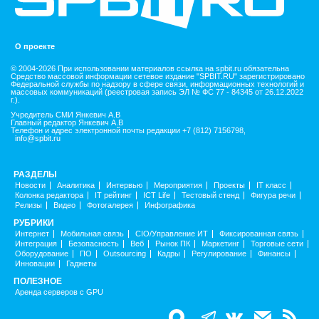
О проекте
© 2004-2026 При использовании материалов ссылка на spbit.ru обязательна
Средство массовой информации сетевое издание "SPBIT.RU" зарегистрировано
Федеральной службы по надзору в сфере связи, информационных технологий и
массовых коммуникаций (реестровая запись ЭЛ № ФС 77 - 84345 от 26.12.2022
г.).
Учредитель СМИ Янкевич А.В
Главный редактор Янкевич А.В
Телефон и адрес электронной почты редакции +7 (812) 7156798,
info@spbit.ru
РАЗДЕЛЫ
Новости
Аналитика
Интервью
Мероприятия
Проекты
IT класс
Колонка редактора
IT рейтинг
ICT Life
Тестовый стенд
Фигура речи
Релизы
Видео
Фотогалерея
Инфографика
РУБРИКИ
Интернет
Мобильная связь
CIO/Управление ИТ
Фиксированная связь
Интеграция
Безопасность
Веб
Рынок ПК
Маркетинг
Торговые сети
Оборудование
ПО
Outsourcing
Кадры
Регулирование
Финансы
Инновации
Гаджеты
ПОЛЕЗНОЕ
Аренда серверов с GPU