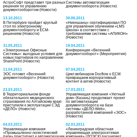
АстроСофт представит три разных
Системы автоматизации
решения по управлению
документооборота
(Новости)
документооборотом
(Новости)
13.10.2011
30.06.2011
В Петербурге пройдет круглый
«Ниеншанц» сертифицировал ПО
стол по электронному
для управления обучением «LMS
документообороту и ECM-
Школа» в соответствии с
решениям
(Новости)
требованиями системы «АПИКОН»
(Новости)
31.05.2011
19.04.2011
«Электронные Офисные
Конференция «Весенний
Системы»: выгодные условия для
документооборот»
(Мероприятия)
новых партнёров по направлению
SharePoint
(Новости)
11.04.2011
07.04.2011
ЭОС готовит «Весенний
Цикл вебинаров Docflow о ECM:
документооборот»
(Новости)
превращаем корпоративный
контент в актив
(Новости)
23.03.2011
17.03.2011
В Территориальном фонде
Управляющая компания «Уютный
обязательного медицинского
дом» (Казань) продолжает проект
страхования по Алтайскому краю
по автоматизации
приступили к эксплуатации СЭД
документооборота на базе
«ДЕЛО»
(Новости)
системы «ДЕЛО-Web»,
разработанной компанией «ЭОС»
(Новости)
04.03.2011
02.03.2011
Управляющая компания
«Ленинградская областная
«Промышленно-логистический
управляющая электросетевая
парк» приступает к автоматизации
компания» (ЛОЭСК) расширяет