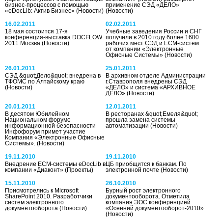
бизнес-процессов с помощью
применение СЭД «ДЕЛО»
«eDocLib: Актив Бизнес»
(Новости)
(Новости)
16.02.2011
02.02.2011
18 мая состоится 17-я
Учебные заведения России и СНГ
конференция-выставка DOCFLOW
получили в 2010 году более 1600
2011 Москва
(Новости)
рабочих мест СЭД и ECM-систем
от компании «Электронные
Офисные Системы»
(Новости)
26.01.2011
25.01.2011
СЭД &quot;Дело&quot; внедрена в
В архивном отделе Администрации
ТФОМС по Алтайскому краю
г.Ставрополя внедрены СЭД
(Новости)
«ДЕЛО» и система «АРХИВНОЕ
ДЕЛО»
(Новости)
20.01.2011
12.01.2011
В десятом Юбилейном
В ресторанах &quot;Емеля&quot;
Национальном форуме
прошла замена системы
информационной безопасности
автоматизации
(Новости)
Инфофорум примет участие
Компания «Электронные Офисные
Системы».
(Новости)
19.11.2010
19.11.2010
Внедрение ЕСМ-системы eDocLib в
ЦБ приобщится к банкам. По
компании «Диаконт»
(Проекты)
электронной почте
(Новости)
15.11.2010
26.10.2010
Присмотрелись к Microsoft
Бурный рост электронного
SharePoint 2010. Разработчики
документооборота. Отметила
систем электронного
компания ЭОС конференцией
документооборота
(Новости)
«Осенний документооборот-2010»
(Новости)