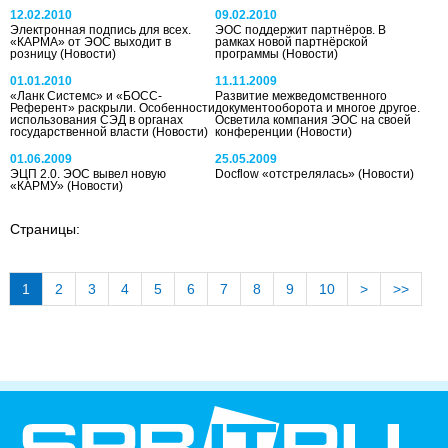
12.02.2010
09.02.2010
Электронная подпись для всех.
ЭОС поддержит партнёров. В
«КАРМА» от ЭОС выходит в
рамках новой партнёрской
розницу
(Новости)
программы
(Новости)
01.01.2010
11.11.2009
«Ланк Системс» и «БОСС-
Развитие межведомственного
Референт» раскрыли. Особенности
документооборота и многое другое.
использования СЭД в органах
Осветила компания ЭОС на своей
государственной власти
(Новости)
конференции
(Новости)
01.06.2009
25.05.2009
ЭЦП 2.0. ЭОС вывел новую
Docflow «отстрелялась»
(Новости)
«КАРМУ»
(Новости)
Страницы:
1
2
3
4
5
6
7
8
9
10
>
>>