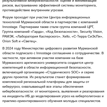
результативной кибербезопасности: оценке и минимизации
рисков, выстраиванию эффективной системы мониторинга,
противодействию внутренним угрозам.
Форум проходит при участии Центра информационных
технологий Мурманской области в партнерстве с компанией
Innostage. Партнерами также стали группа компаний ЦРТ,
Группа компаний «Гарда», «Код Безопасности», Security Vision,
РАМЭК, «Лаборатория Касперского», Xello, «С-Терра СиЭсПи»,
Orion Soft и «Светец».
В 2024 году Министерство цифрового развития Мурманской
области подписало с Innostage соглашение о сотрудничестве. В
частности, при активном участии компании на базе
Мурманского арктического университета создается центр
компетенций в области информационной безопасности,
включающий организацию «Студенческого SOC» и серию
других проектов. Их результатом станет формирование
комплексной региональной платформы для защиты от
киберугроз, охватывающей все этапы обеспечения
кибербезопасности: от мониторинга, выявления и реагирования
на инциденты ИБ до моделирования угроз на киберполигонах и
практико-ориентированного обучения молодых специалистов.