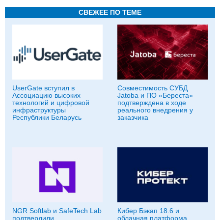
СВЕЖЕЕ ПО ТЕМЕ
UserGate вступил в
Совместимость СУБД
Ассоциацию высоких
Jatoba и ПО «Береста»
технологий и цифровой
подтверждена в ходе
инфраструктуры
реального внедрения у
Республики Беларусь
заказчика
NGR Softlab и SafeTech Lab
Кибер Бэкап 18.6 и
подтвердили
облачная платформа