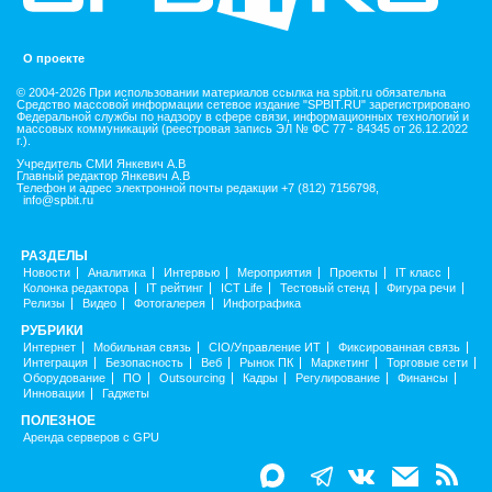
О проекте
© 2004-2026 При использовании материалов ссылка на spbit.ru обязательна
Средство массовой информации сетевое издание "SPBIT.RU" зарегистрировано
Федеральной службы по надзору в сфере связи, информационных технологий и
массовых коммуникаций (реестровая запись ЭЛ № ФС 77 - 84345 от 26.12.2022
г.).
Учредитель СМИ Янкевич А.В
Главный редактор Янкевич А.В
Телефон и адрес электронной почты редакции +7 (812) 7156798,
info@spbit.ru
РАЗДЕЛЫ
Новости
Аналитика
Интервью
Мероприятия
Проекты
IT класс
Колонка редактора
IT рейтинг
ICT Life
Тестовый стенд
Фигура речи
Релизы
Видео
Фотогалерея
Инфографика
РУБРИКИ
Интернет
Мобильная связь
CIO/Управление ИТ
Фиксированная связь
Интеграция
Безопасность
Веб
Рынок ПК
Маркетинг
Торговые сети
Оборудование
ПО
Outsourcing
Кадры
Регулирование
Финансы
Инновации
Гаджеты
ПОЛЕЗНОЕ
Аренда серверов с GPU