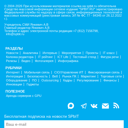
© 2004-2026 При использовании материалов ссылка на spbit.ru обязательна
Средство массовой информации сетевое издание "SPBIT.RU" зарегистрировано
Федеральной службы по надзору в сфере связи, информационных технологий и
массовых коммуникаций (реестровая запись ЭЛ № ФС 77 - 84345 от 26.12.2022
г.).
Учредитель СМИ Янкевич А.В
Главный редактор Янкевич А.В
Телефон и адрес электронной почты редакции +7 (812) 7156798,
info@spbit.ru
РАЗДЕЛЫ
Новости
Аналитика
Интервью
Мероприятия
Проекты
IT класс
Колонка редактора
IT рейтинг
ICT Life
Тестовый стенд
Фигура речи
Релизы
Видео
Фотогалерея
Инфографика
РУБРИКИ
Интернет
Мобильная связь
CIO/Управление ИТ
Фиксированная связь
Интеграция
Безопасность
Веб
Рынок ПК
Маркетинг
Торговые сети
Оборудование
ПО
Outsourcing
Кадры
Регулирование
Финансы
Инновации
Гаджеты
ПОЛЕЗНОЕ
Аренда серверов с GPU
Бесплатная подписка на новости SPbIT