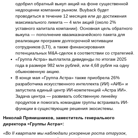
одобрил обратный выкуп акций на фоне существенной
недооценки компании рынком. Buyback будет
проводиться в течение 12 месяцев или до достижения
максимального лимита — 4 млн акций (около 2%
уставного капитала компании). Основная цель обратного
выкупа — пополнение квазиказначейского пакета для
реализации программ долгосрочной мотивации
сотрудников (LTI), а также финансирования
потенциальных M&A-сделок в соответствии со стратегией.
«Группа Астра» выплатила дивиденды по итогам 2025
года в размере 982 млн рублей, или 4,68 рубля на одну
обыкновенную акцию.
В конце мая «Группа Астра» также приобрела 26%
разработчика искусственного интеллекта (ИИ) «АИБ» и
запустила единый центр ИИ-компетенций «Астра ИИ».
Задача центра — развивать собственную линейку
продуктов и помогать командам группы встраивать ИИ-
функции в существующие решения экосистемы.
Николай Прянишников, заместитель генерального
директора «Группы Астра»:
«Во II квартале мы наблюдали ускорение роста отгрузок,