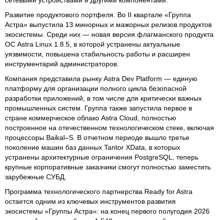
сетевыми устройствами и другими компонентами.
Развитие продуктового портфеля. Во II квартале «Группа
Астра» выпустила 13 минорных и мажорных релизов продуктов
экосистемы. Среди них — новая версия флагманского продукта
ОС Astra Linux 1.8.5, в которой устранены актуальные
уязвимости, повышена стабильность работы и расширен
инструментарий администраторов.
Компания представила рынку Astra Dev Platform — единую
платформу для организации полного цикла безопасной
разработки приложений, в том числе для критически важных
промышленных систем. Группа также запустила первое в
стране коммерческое облако Astra Cloud, полностью
построенное на отечественном технологическом стеке, включая
процессоры Baikal–S. В отчетном периоде вышло третье
поколение машин баз данных Tantor XData, в которых
устранены архитектурные ограничения PostgreSQL, теперь
крупные корпоративные заказчики смогут полностью заместить
зарубежные СУБД.
Программа технологического партнерства Ready for Astra
остается одним из ключевых инструментов развития
экосистемы «Группы Астра»: на конец первого полугодия 2026