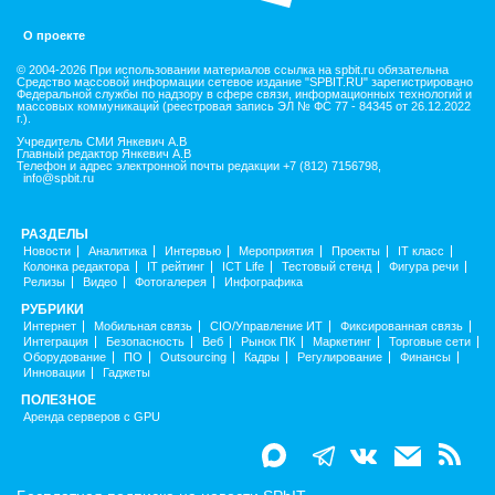
О проекте
© 2004-2026 При использовании материалов ссылка на spbit.ru обязательна
Средство массовой информации сетевое издание "SPBIT.RU" зарегистрировано
Федеральной службы по надзору в сфере связи, информационных технологий и
массовых коммуникаций (реестровая запись ЭЛ № ФС 77 - 84345 от 26.12.2022
г.).
Учредитель СМИ Янкевич А.В
Главный редактор Янкевич А.В
Телефон и адрес электронной почты редакции +7 (812) 7156798,
info@spbit.ru
РАЗДЕЛЫ
Новости
Аналитика
Интервью
Мероприятия
Проекты
IT класс
Колонка редактора
IT рейтинг
ICT Life
Тестовый стенд
Фигура речи
Релизы
Видео
Фотогалерея
Инфографика
РУБРИКИ
Интернет
Мобильная связь
CIO/Управление ИТ
Фиксированная связь
Интеграция
Безопасность
Веб
Рынок ПК
Маркетинг
Торговые сети
Оборудование
ПО
Outsourcing
Кадры
Регулирование
Финансы
Инновации
Гаджеты
ПОЛЕЗНОЕ
Аренда серверов с GPU