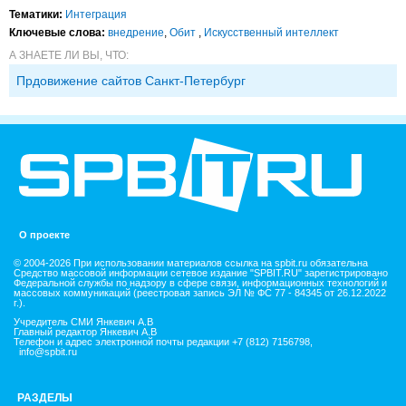
Тематики:
Интеграция
Ключевые слова:
внедрение
,
Обит
,
Искусственный интеллект
А ЗНАЕТЕ ЛИ ВЫ, ЧТО:
Прдовижение сайтов Санкт-Петербург
О проекте
© 2004-2026 При использовании материалов ссылка на spbit.ru обязательна
Средство массовой информации сетевое издание "SPBIT.RU" зарегистрировано
Федеральной службы по надзору в сфере связи, информационных технологий и
массовых коммуникаций (реестровая запись ЭЛ № ФС 77 - 84345 от 26.12.2022
г.).
Учредитель СМИ Янкевич А.В
Главный редактор Янкевич А.В
Телефон и адрес электронной почты редакции +7 (812) 7156798,
info@spbit.ru
РАЗДЕЛЫ