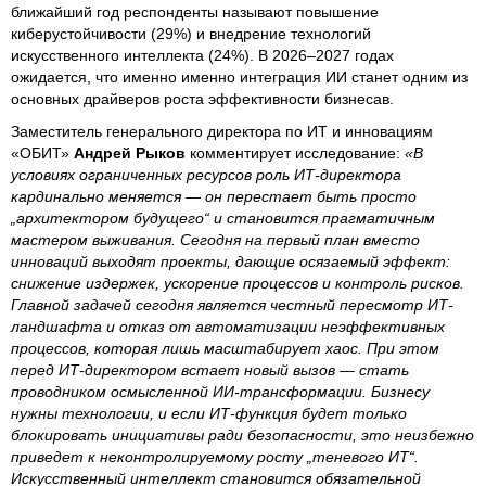
ближайший год респонденты называют повышение
киберустойчивости (29%) и внедрение технологий
искусственного интеллекта (24%). В 2026–2027 годах
ожидается, что именно именно интеграция ИИ станет одним из
основных драйверов роста эффективности бизнесав.
Заместитель генерального директора по ИТ и инновациям
«ОБИТ»
Андрей Рыков
комментирует исследование:
«В
условиях ограниченных ресурсов роль ИТ-директора
кардинально меняется — он перестает быть просто
„архитектором будущего“ и становится прагматичным
мастером выживания. Сегодня на первый план вместо
инноваций выходят проекты, дающие осязаемый эффект:
снижение издержек, ускорение процессов и контроль рисков.
Главной задачей сегодня является честный пересмотр ИТ-
ландшафта и отказ от автоматизации неэффективных
процессов, которая лишь масштабирует хаос. При этом
перед ИТ-директором встает новый вызов — стать
проводником осмысленной ИИ-трансформации. Бизнесу
нужны технологии, и если ИТ-функция будет только
блокировать инициативы ради безопасности, это неизбежно
приведет к неконтролируемому росту „теневого ИТ“.
Искусственный интеллект становится обязательной