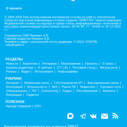
О проекте
© 2004-2026 При использовании материалов ссылка на spbit.ru обязательна
Средство массовой информации сетевое издание "SPBIT.RU" зарегистрировано
Федеральной службы по надзору в сфере связи, информационных технологий и
массовых коммуникаций (реестровая запись ЭЛ № ФС 77 - 84345 от 26.12.2022
г.).
Учредитель СМИ Янкевич А.В
Главный редактор Янкевич А.В
Телефон и адрес электронной почты редакции +7 (812) 7156798,
info@spbit.ru
РАЗДЕЛЫ
Новости
Аналитика
Интервью
Мероприятия
Проекты
IT класс
Колонка редактора
IT рейтинг
ICT Life
Тестовый стенд
Фигура речи
Релизы
Видео
Фотогалерея
Инфографика
РУБРИКИ
Интернет
Мобильная связь
CIO/Управление ИТ
Фиксированная связь
Интеграция
Безопасность
Веб
Рынок ПК
Маркетинг
Торговые сети
Оборудование
ПО
Outsourcing
Кадры
Регулирование
Финансы
Инновации
Гаджеты
ПОЛЕЗНОЕ
Аренда серверов с GPU
Бесплатная подписка на новости SPbIT