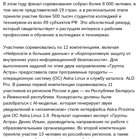
В этом году финал соревнования собрал более 8 000 человек, в
том числе представителей 19 стран, а в региональном этапе
приняли участие более 500 тысяч студентов колледжей и
техникумов из всех 89 субъектов РФ. Это абсолютный рекорд,
который свидетельствует о растущем интересе к рабочим
профессиям и обучению в колледжах и техникумах.
Участники соревновались по 12 компетенциям, включая
«Нейросети и большие данные» и «Корпоративную защиту от
внутренних угроз информационной безопасности». Для
выполнения заданий по этим двум направлениям «Группа
Астра» предоставила свои программные продукты —
операционную систему (ОС) Astra Linux и службу каталога ALD
Pro. В рамках первой компетенции соревновались 11
участников из регионов России и два — из Республики Беларусь
и Йеменской республики. Конкурсанты должны были
разобраться с AI-моделью, которая генерирует звуки
уведомлений в «космическом» стиле интерфейса Astra Proxima
для ОС Astra Linux 1.8. Результат оценивал эксперт «Группы
Астра» Денис Ильин, руководитель направления по работе с
образовательными организациями. Во второй компетенции
приняли участие 13 человек из российских регионов, а также