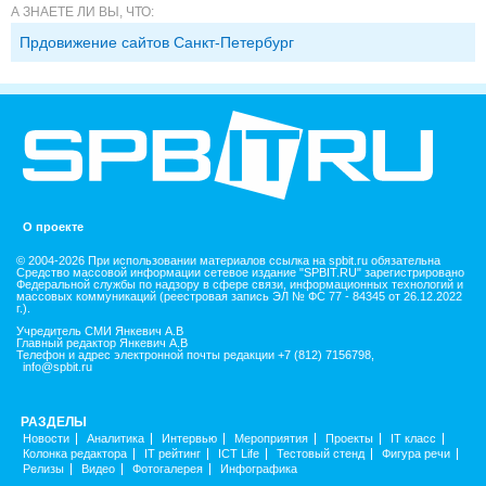
А ЗНАЕТЕ ЛИ ВЫ, ЧТО:
Прдовижение сайтов Санкт-Петербург
О проекте
© 2004-2026 При использовании материалов ссылка на spbit.ru обязательна
Средство массовой информации сетевое издание "SPBIT.RU" зарегистрировано
Федеральной службы по надзору в сфере связи, информационных технологий и
массовых коммуникаций (реестровая запись ЭЛ № ФС 77 - 84345 от 26.12.2022
г.).
Учредитель СМИ Янкевич А.В
Главный редактор Янкевич А.В
Телефон и адрес электронной почты редакции +7 (812) 7156798,
info@spbit.ru
РАЗДЕЛЫ
Новости
Аналитика
Интервью
Мероприятия
Проекты
IT класс
Колонка редактора
IT рейтинг
ICT Life
Тестовый стенд
Фигура речи
Релизы
Видео
Фотогалерея
Инфографика