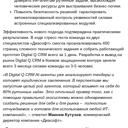
доверить ИИ-агентам рутинные задачи, высвобождая
человеческие ресурсы для выстраивания бизнес-логики.
Повысить безопасность решений: гарантировать
автоматизированный контроль уязвимостей силами
встроенных специализированных модулей.
Эффективность нового подхода подтверждена практическими
результатами. В ходе стресс-теста команда из двух
специалистов «Диасофт» смогла проанализировать 400
страниц сложного технического задания и собрать работающий
прототип Digital Q.CRM всего за 1 день. Разработка и вывод на
рынок Digital Q.CRM в боевом защищенном контуре заняли
всего 3 месяца силами команды из 3-5 человек.
«В Digital Q.CRM AI-агенты уже анализируют тендеры и
готовят юридические заключения. В перспективе мы
запустим целый рой агентов, который возьмет на себя до
80% рутинных задач. Это отличный пример того, как с
помощью правильной экосистемы можно одновременно
создать решение для себя и для рынка – полностью
отчуждаемое и готовое для использования любой ИТ-
компанией»
, – отметил
Максим Кутузов
, коммерческий
директор компании «Диасофт».