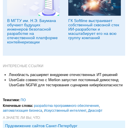
В МГТУ им. Н.Э. Баумана
ГК Softline выстраивает
обучают будущих
собственный сквозной стек
инженеров безопасной
ИИ-разработки и
разработке на
масштабирует его на всю
отечественной платформе
группу компаний
контейнеризации
ИНТЕРЕСНЫЕ ССЫЛКИ
Ленобласть расширяет внедрение отечественных ИТ-решений
UserGate совместно c Merlion запустил постоянный демостенд
UserGate NGFW для тестирования сценариев кибербезопасности
Тематики:
ПО
Ключевые слова:
разработка программного обеспечения
,
автоматизация бизнеса
,
Искусственный интеллект
,
Диасофт
А ЗНАЕТЕ ЛИ ВЫ, ЧТО:
Прдовижение сайтов Санкт-Петербург