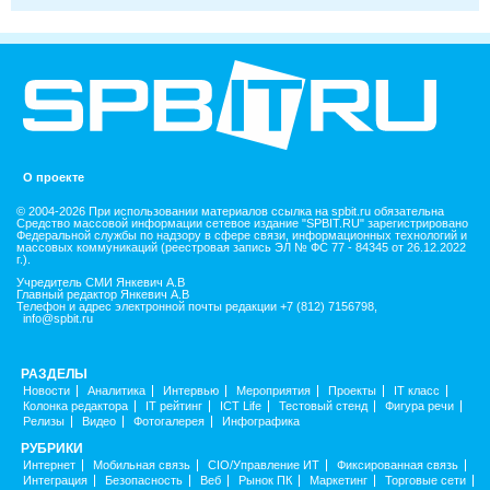
О проекте
© 2004-2026 При использовании материалов ссылка на spbit.ru обязательна
Средство массовой информации сетевое издание "SPBIT.RU" зарегистрировано
Федеральной службы по надзору в сфере связи, информационных технологий и
массовых коммуникаций (реестровая запись ЭЛ № ФС 77 - 84345 от 26.12.2022
г.).
Учредитель СМИ Янкевич А.В
Главный редактор Янкевич А.В
Телефон и адрес электронной почты редакции +7 (812) 7156798,
info@spbit.ru
РАЗДЕЛЫ
Новости
Аналитика
Интервью
Мероприятия
Проекты
IT класс
Колонка редактора
IT рейтинг
ICT Life
Тестовый стенд
Фигура речи
Релизы
Видео
Фотогалерея
Инфографика
РУБРИКИ
Интернет
Мобильная связь
CIO/Управление ИТ
Фиксированная связь
Интеграция
Безопасность
Веб
Рынок ПК
Маркетинг
Торговые сети