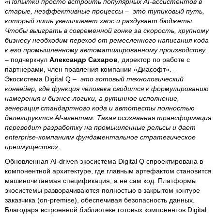
«Попытки просто встроить популярных AI-ассистентов в
старые, неэффективные процессы – это тупиковый путь,
который лишь увеличивает хаос и раздувает бюджеты.
Чтобы выиграть в современной гонке за скорость, крупному
бизнесу необходим переход от ремесленного написания кода
к его промышленному автоматизированному производству.
– подчеркнул
Александр Сахаров
, директор по работе с
партнерами, член правления компании «Диасофт». –
Экосистема Digital Q –
это готовый технологический
конвейер, где функция человека сводится к формулированию
намерения и бизнес-логики, а рутинное исполнение,
генерация стандартного кода и автотесты полностью
делегируются AI-агентам. Такая осознанная трансформация
переводит разработку на промышленные рельсы и дает
enterprise-компаниям фундаментальное стратегическое
преимущество».
Обновленная AI-driven экосистема Digital Q спроектирована в
компонентной архитектуре, где главным артефактом становится
машиночитаемая спецификация, а не сам код. Платформы
экосистемы разворачиваются полностью в закрытом контуре
заказчика (on-premise), обеспечивая безопасность данных.
Благодаря встроенной библиотеке готовых компонентов Digital