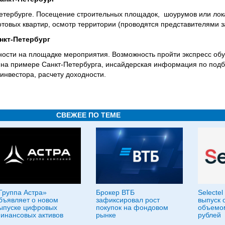
Петербурге. Посещение строительных площадок, шоурумов или лок
отовых квартир, осмотр территории (проводятся представителями 
анкт-Петербург
ности на площадке мероприятия. Возможность пройти экспресс об
 на примере Санкт-Петербурга, инсайдерская информация по подб
нвестора, расчету доходности.
СВЕЖЕЕ ПО ТЕМЕ
Группа Астра»
Брокер ВТБ
Selecte
бъявляет о новом
зафиксировал рост
выпуск 
ыпуске цифровых
покупок на фондовом
объемом
инансовых активов
рынке
рублей