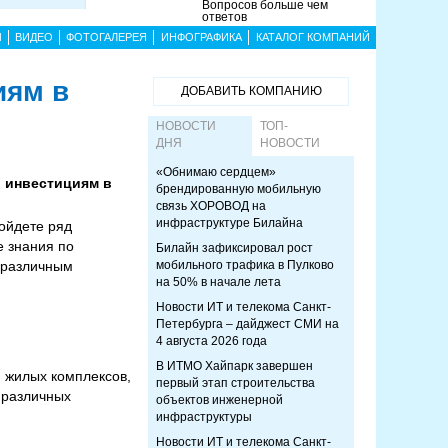
Вопросов больше чем
ответов
Ы
ВИДЕО
ФОТОГАЛЕРЕЯ
ИНФОГРАФИКА
КАТАЛОГ КОМПАНИЙ
иям в
ДОБАВИТЬ КОМПАНИЮ
НОВОСТИ
ТОП-
ДНЯ
НОВОСТИ
«Обнимаю сердцем»
о инвестициям в
брендированную мобильную
связь ХОРОВОД на
инфраструктуре Билайна
ройдете ряд
е знания по
Билайн зафиксировал рост
 различным
мобильного трафика в Пулково
на 50% в начале лета
Новости ИТ и телекома Санкт-
Петербурга – дайджест СМИ на
4 августа 2026 года
В ИТМО Хайпарк завершен
 жилых комплексов,
первый этап строительства
 различных
объектов инженерной
инфраструктуры
Новости ИТ и телекома Санкт-