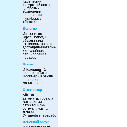
Карельский
ресурсный центр
цифровых
технологий
перешёл на
платформу
«Госвеб»
Вологда
Интерактивная
карта Вологды
объединила
гостиницы, кафе и
достопримечательности
для удобного
планирования
поездок
Псков
ИТ-холдинг Т1
перевел «Титан-
Полимер» в режим
налогового
мониторинга
Сыктывкар
Айтеко
автоматизировала
контроль за
аттестациями
сотрудников на
ЛУКОЙЛ-
Ухтанефтепереработка
Ненецкий округ