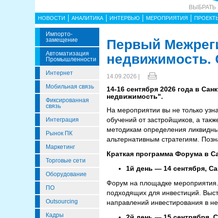
ВЫБРАТЬ
НОВОСТИ
АНАЛИТИКА
ИНТЕРВЬЮ
МЕРОПРИЯТИЯ
ПРОЕКТ
Импорто­
Замещение
Первый Межрег
Автоматизация
недвижимость. 
Промышленности
Интернет
14.09.2026 |
Мобильная связь
14-16 сентября 2026 года в Са
недвижимость".
Фиксированная
связь
На мероприятии вы не только узна
обучений от застройщиков, а такж
Интеграция
методикам определения ликвидных
Рынок ПК
альтернативным стратегиям. Позн
Маркетинг
Краткая программа Форума в С
Торговые сети
1й день — 14 сентября, С
Оборудование
Форум на площадке мероприятия. 
ПО
подходящих для инвестиций. Выст
Outsourcing
направлений инвестирования в н
Кадры
2й день — 15 сентрября, 