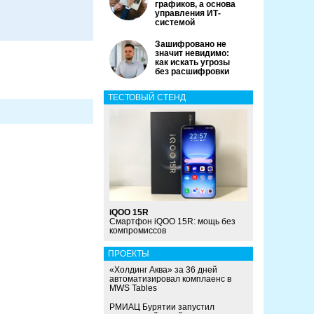
графиков, а основа
управления ИТ-
системой
Зашифровано не
значит невидимо:
как искать угрозы
без расшифровки
ТЕСТОВЫЙ СТЕНД
iQOO 15R
Смартфон iQOO 15R: мощь без
компромиссов
ПРОЕКТЫ
«Холдинг Аква» за 36 дней
автоматизировал комплаенс в
MWS Tables
РМИАЦ Бурятии запустил