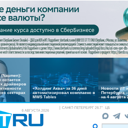
 (Naumen):
с остается
их драйверов
ктивности
«Холдинг Аква» за 36 дней
Новости ИТ и
сех секторах
автоматизировал комплаенс в
Петербурга 
MWS Tables
на 4 августа 
САНКТ-ПЕТЕРБУРГ
26.7
°
ЦБ
6 АВГУСТА 2026