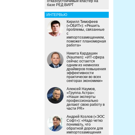
отказоустойчивый кластер на
базе РЕД ВИРТ
ИНТЕРВЬЮ
Кирилл Тимофеев
(«ОБИТ»): «Решить
проблемы, связанные
с
импортозамещением,
поможет планомерная
работа»
Никита Кардашин
(Naumen): «ИТ-сфера
сейчас остается
одним из немногих
драйверов повышения
эффективности
практически во всех
секторах экономики»
Алексей Наумов,
«Группа Астра»:
«Наши эксперты
профессионально
делают свою работу в
части PR»
Андрей Козлов («ЭОС
Софт»): «Надо четко
понимать, что
обратной дороги для
импортозамещения