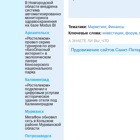
В Новгородской
области внедрена
система
автоматизированного
мониторинга
здравоохранения
на базе Modus BI
Тематики:
Маркетинг
,
Финансы
Архангельск
Ключевые слова:
инвестиции
,
форум
,
«Ростелеком»
А ЗНАЕТЕ ЛИ ВЫ, ЧТО:
провел серию
турниров по игре
Прдовижение сайтов Санкт-Пете
«БезОпасный
интернет» в
экологическом
лагере
Кенозерского
национального
парка
Калининград
«Ростелеком»
подключил к
цифровым услугам
историческое
здание отеля под
Калининградом
Мурманск
МегаФон обновил
сеть в Кольском
районе Мурманской
области
Петрозаводск