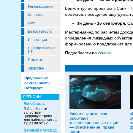
Регулирование
Брокер-тур по проектам в Санкт-
объектов, посещение шоу-рума, г
Финансы
3й день - 16 сентрября, С
Web
Безопасность
Мастер-майнд по расчетам доход
определения ликвидных объектов
Инновации
формированию предложения для и
CIO/Управление
ИТ
Подробности по
ссылке
.
Гаджеты
Здоровье
Продвижение
сайтов Санкт-
Петербург
РЕГИОНЫ
Ленобласть
В Ленобласти
запустили
Акции в крипте: как
«
цифровую тропу
работают
о
для наблюдения за
токенизированные акции
в
зубрами от Т2
— обеспечение, права,
ф
Великий Новгород
риски