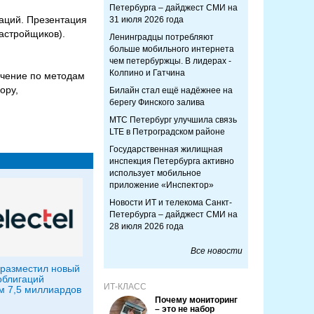
Петербурга – дайджест СМИ на
аций. Презентация
31 июля 2026 года
застройщиков).
Ленинградцы потребляют
больше мобильного интернета
чем петербуржцы. В лидерах -
Колпино и Гатчина
учение по методам
ору,
Билайн стал ещё надёжнее на
берегу Финского залива
МТС Петербург улучшила связь
LTE в Петроградском районе
Государственная жилищная
инспекция Петербурга активно
использует мобильное
приложение «Инспектор»
Новости ИТ и телекома Санкт-
Петербурга – дайджест СМИ на
28 июля 2026 года
Все новости
l разместил новый
облигаций
ИТ-КЛАСС
 7,5 миллиардов
Почему мониторинг
– это не набор