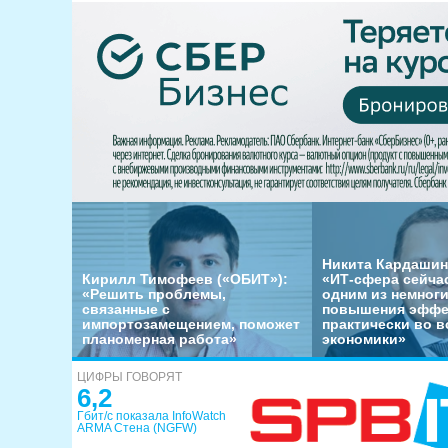
Никита Кардашин
Кирилл Тимофеев («ОБИТ»):
«ИТ-сфера сейча
«Решить проблемы,
одним из немног
связанные с
повышения эффе
импортозамещением, поможет
практически во в
планомерная работа»
экономики»
ЦИФРЫ ГОВОРЯТ
6,2
Гбит/с показала InfoWatch
ARMA Стена (NGFW)