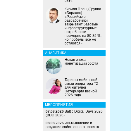
нет»
Кирилл Плещ (Группа
«Борлас»):
«Российские
разработчики
закрывают базовые
инфраструктурные
потребности
примерно на 80-85 %,
но пробелы все же
остаются»
АНАЛИТИКА
Новая эпоха
монетизации софта
Тарифы мобильной
связи оператора Т2
для жителей
Петербурга весной
2026 года
МЕРОПРИЯТИЯ
07.08.2026
Baltic Digital Days 2026
(BDD 2026)
08.08.2026
ИИ-мышление и
создание собственного проекта