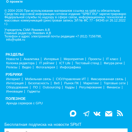
О проекте
© 2004-2026 При использовании материалов ссылка на spbit.ru обязательна
Средство массовой информации сетевое издание "SPBIT.RU" зарегистрировано
Федеральной службы по надзору в сфере связи, информационных технологий и
массовых коммуникаций (реестровая запись ЭЛ № ФС 77 - 84345 от 26.12.2022
г.).
Учредитель СМИ Янкевич А.В
Главный редактор Янкевич А.В
Телефон и адрес электронной почты редакции +7 (812) 7156798,
info@spbit.ru
РАЗДЕЛЫ
Новости
Аналитика
Интервью
Мероприятия
Проекты
IT класс
Колонка редактора
IT рейтинг
ICT Life
Тестовый стенд
Фигура речи
Релизы
Видео
Фотогалерея
Инфографика
РУБРИКИ
Интернет
Мобильная связь
CIO/Управление ИТ
Фиксированная связь
Интеграция
Безопасность
Веб
Рынок ПК
Маркетинг
Торговые сети
Оборудование
ПО
Outsourcing
Кадры
Регулирование
Финансы
Инновации
Гаджеты
ПОЛЕЗНОЕ
Аренда серверов с GPU
Бесплатная подписка на новости SPbIT