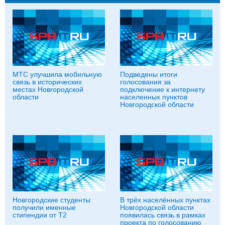
МТС улучшила мобильную
Подведены итоги
связь в исторических
голосования за
местах Новгородской
подключение к интернету
области
населенных пунктов
Новгородской области
Новгородские студенты
В трёх населённых пунктах
получили именные
Новгородской области
стипендии от Т2
появилась связь в рамках
проекта по голосованию