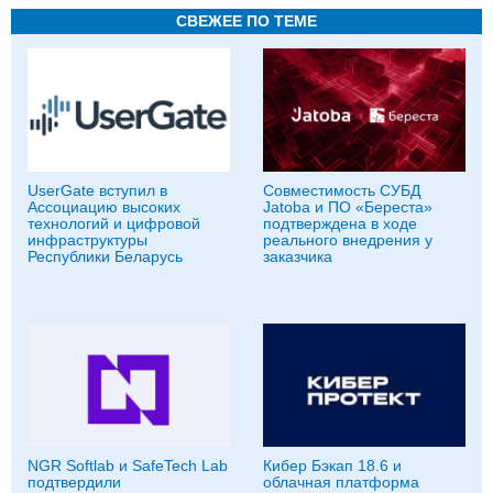
СВЕЖЕЕ ПО ТЕМЕ
UserGate вступил в
Совместимость СУБД
Ассоциацию высоких
Jatoba и ПО «Береста»
технологий и цифровой
подтверждена в ходе
инфраструктуры
реального внедрения у
Республики Беларусь
заказчика
NGR Softlab и SafeTech Lab
Кибер Бэкап 18.6 и
подтвердили
облачная платформа