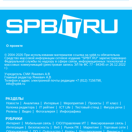
О проекте
© 2004-2026 При использовании материалов ссылка на spbit.ru обязательна
Средство массовой информации сетевое издание "SPBIT.RU" зарегистрировано
Федеральной службы по надзору в сфере связи, информационных технологий и
массовых коммуникаций (реестровая запись ЭЛ № ФС 77 - 84345 от 26.12.2022
г.).
Учредитель СМИ Янкевич А.В
Главный редактор Янкевич А.В
Телефон и адрес электронной почты редакции +7 (812) 7156798,
info@spbit.ru
РАЗДЕЛЫ
Новости
Аналитика
Интервью
Мероприятия
Проекты
IT класс
Колонка редактора
IT рейтинг
ICT Life
Тестовый стенд
Фигура речи
Релизы
Видео
Фотогалерея
Инфографика
РУБРИКИ
Интернет
Мобильная связь
CIO/Управление ИТ
Фиксированная связь
Интеграция
Безопасность
Веб
Рынок ПК
Маркетинг
Торговые сети
Оборудование
ПО
Outsourcing
Кадры
Регулирование
Финансы