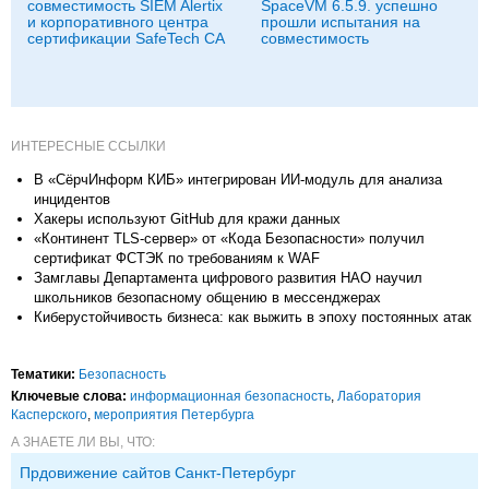
совместимость SIEM Alertix
SpaceVM 6.5.9. успешно
и корпоративного центра
прошли испытания на
сертификации SafeTech CA
совместимость
ИНТЕРЕСНЫЕ ССЫЛКИ
В «СёрчИнформ КИБ» интегрирован ИИ-модуль для анализа
инцидентов
Хакеры используют GitHub для кражи данных
«Континент TLS-сервер» от «Кода Безопасности» получил
сертификат ФСТЭК по требованиям к WAF
Замглавы Департамента цифрового развития НАО научил
школьников безопасному общению в мессенджерах
Киберустойчивость бизнеса: как выжить в эпоху постоянных атак
Тематики:
Безопасность
Ключевые слова:
информационная безопасность
,
Лаборатория
Касперского
,
мероприятия Петербурга
А ЗНАЕТЕ ЛИ ВЫ, ЧТО:
Прдовижение сайтов Санкт-Петербург