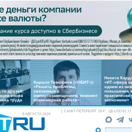
Никита Кард
Кирилл Тимофеев («ОБИТ»):
«ИТ-сфера с
«Решить проблемы,
одним из не
сто друзей:
связанные с
повышения 
ации снова
импортозамещением, поможет
практически 
ынка труда
планомерная работа»
экономики»
САНКТ-ПЕТЕРБУРГ
18.4
°
ЦБ
USD 82.17
8 АВГУСТА 2026