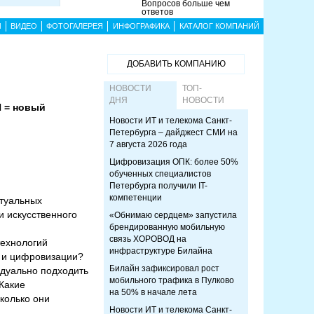
Вопросов больше чем
ответов
Ы
ВИДЕО
ФОТОГАЛЕРЕЯ
ИНФОГРАФИКА
КАТАЛОГ КОМПАНИЙ
ДОБАВИТЬ КОМПАНИЮ
НОВОСТИ
ТОП-
ДНЯ
НОВОСТИ
 = новый
Новости ИТ и телекома Санкт-
Петербурга – дайджест СМИ на
7 августа 2026 года
Цифровизация ОПК: более 50%
обученных специалистов
Петербурга получили IT-
компетенции
ктуальных
и искусственного
«Обнимаю сердцем» запустила
брендированную мобильную
связь ХОРОВОД на
технологий
инфраструктуре Билайна
и и цифровизации?
Билайн зафиксировал рост
идуально подходить
мобильного трафика в Пулково
 Какие
на 50% в начале лета
колько они
Новости ИТ и телекома Санкт-