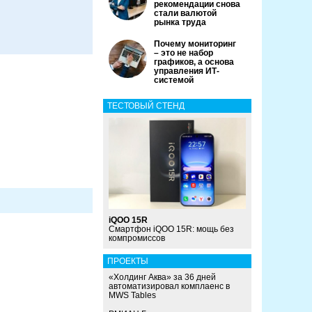
рекомендации снова
стали валютой
рынка труда
Почему мониторинг
– это не набор
графиков, а основа
управления ИТ-
системой
ТЕСТОВЫЙ СТЕНД
iQOO 15R
Смартфон iQOO 15R: мощь без
компромиссов
ПРОЕКТЫ
«Холдинг Аква» за 36 дней
автоматизировал комплаенс в
MWS Tables