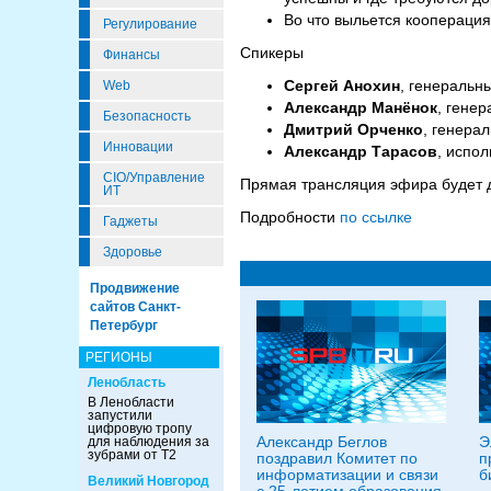
Во что выльется коопераци
Регулирование
Спикеры
Финансы
Сергей Анохин
, генеральн
Web
Александр Манёнок
, гене
Безопасность
Дмитрий Орченко
, генера
Инновации
Александр Тарасов
, испо
CIO/Управление
Прямая трансляция эфира будет д
ИТ
Подробности
по ссылке
Гаджеты
Здоровье
Продвижение
сайтов Санкт-
Петербург
РЕГИОНЫ
Ленобласть
В Ленобласти
запустили
цифровую тропу
Александр Беглов
Э
для наблюдения за
зубрами от Т2
поздравил Комитет по
п
информатизации и связи
б
Великий Новгород