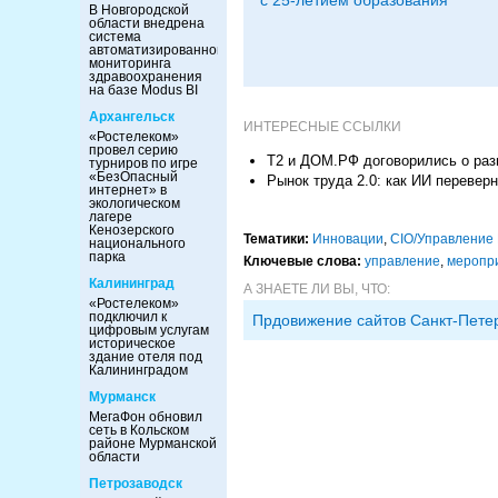
с 25-летием образования
В Новгородской
области внедрена
система
автоматизированного
мониторинга
здравоохранения
на базе Modus BI
Архангельск
ИНТЕРЕСНЫЕ ССЫЛКИ
«Ростелеком»
провел серию
Т2 и ДОМ.РФ договорились о раз
турниров по игре
«БезОпасный
Рынок труда 2.0: как ИИ перевер
интернет» в
экологическом
лагере
Кенозерского
Тематики:
Инновации
,
CIO/Управление
национального
парка
Ключевые слова:
управление
,
меропр
Калининград
А ЗНАЕТЕ ЛИ ВЫ, ЧТО:
«Ростелеком»
подключил к
Прдовижение сайтов Санкт-Пете
цифровым услугам
историческое
здание отеля под
Калининградом
Мурманск
МегаФон обновил
сеть в Кольском
районе Мурманской
области
Петрозаводск