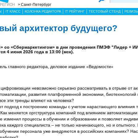
 РЕГИОН
> Санкт-Петербург
Ы
IT КЛАСС
КОЛОНКА РЕДАКТОРА
IT РЕЙТИНГ
ТЕСТОВЫЙ СТЕНД
РЕЛИЗ
овый архитектор будущего?
 со «Сбермаркетингом» в дни проведения ПМЭФ "Лидер + ИИ
я 4 июня 2026 года в 13:00 (мск).
тель главного редактора, деловое издание «Ведомости»
 цифровизации невозможно серьезно рассматривать в отрыве от а
втоматизации, развития платформенной экономики, биотехнологий 
все эти тренды влияют на человека?
т подход к построению команды с учетом нарастающего влияния 
 Как меняется оргструктура компаний под влиянием автоматизаци
е изменил процессы в обучении и образовании и позволяет индив
ека каждого специалиста – не только начинающего, но и опытного.
бучении персонала уже внедряются в российских компаниях? Нас
оработки?