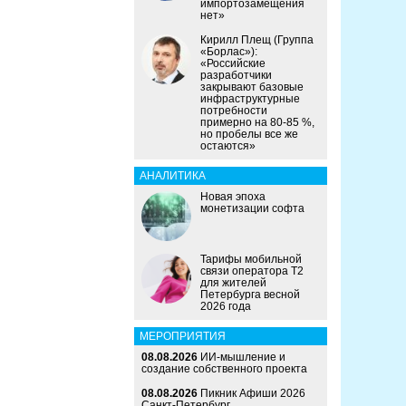
импортозамещения
нет»
Кирилл Плещ (Группа
«Борлас»):
«Российские
разработчики
закрывают базовые
инфраструктурные
потребности
примерно на 80-85 %,
но пробелы все же
остаются»
АНАЛИТИКА
Новая эпоха
монетизации софта
Тарифы мобильной
связи оператора Т2
для жителей
Петербурга весной
2026 года
МЕРОПРИЯТИЯ
08.08.2026
ИИ-мышление и
создание собственного проекта
08.08.2026
Пикник Афиши 2026
Санкт-Петербург