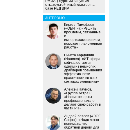
РМИАЦ Бурятии запустил
отказоустойчивый кластер на
базе РЕД ВИРТ
ИНТЕРВЬЮ
Кирилл Тимофеев
(«ОБИТ»): «Решить
проблемы, связанные
с
импортозамещением,
поможет планомерная
работа»
Никита Кардашин
(Naumen): «ИТ-сфера
сейчас остается
одним из немногих
драйверов повышения
эффективности
практически во всех
секторах экономики»
Алексей Наумов,
«Группа Астра»:
«Наши эксперты
профессионально
делают свою работу в
части PR»
Андрей Козлов («ЭОС
Софт»): «Надо четко
понимать, что
обратной дороги для