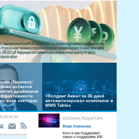
ашин (Naumen):
ейчас остается
многих драйверов
эффективности
«Холдинг Аква» за 36 дней
во всех секторах
автоматизировал комплаенс в
MWS Tables
 EUR 94.84
КОЛОНКА РЕДАКТОРА
Вера Ананьева
Кого и как поддержит
закон о поддержке ИИ.