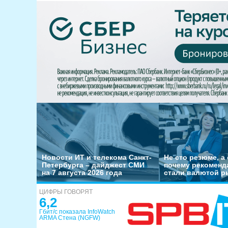
Новости ИТ и телекома Санкт-
Не сто резюме, а 
Петербурга – дайджест СМИ
почему рекоменд
на 7 августа 2026 года
стали валютой р
ЦИФРЫ ГОВОРЯТ
6,2
Гбит/с показала InfoWatch
ARMA Стена (NGFW)