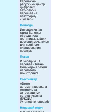
Карельский
ресурсный центр
цифровых
технологий
перешёл на
платформу
«Госвеб»
Вологда
Интерактивная
карта Вологды
объединила
гостиницы, кафе и
достопримечательности
для удобного
планирования
поездок
Псков
ИТ-холдинг Т1
перевел «Титан-
Полимер» в режим
налогового
мониторинга
Сыктывкар
Айтеко
автоматизировала
контроль за
аттестациями
сотрудников на
ЛУКОЙЛ-
Ухтанефтепереработка
Ненецкий округ