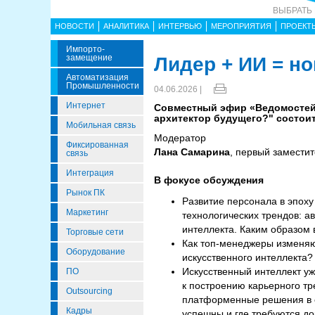
ВЫБРАТЬ
НОВОСТИ
АНАЛИТИКА
ИНТЕРВЬЮ
МЕРОПРИЯТИЯ
ПРОЕКТ
Импорто­
Замещение
Лидер + ИИ = н
Автоматизация
Промышленности
04.06.2026 |
Интернет
Совместный эфир «Ведомостей»
архитектор будущего?" состоитс
Мобильная связь
Модератор
Фиксированная
Лана Самарина
, первый замести
связь
Интеграция
В фокусе обсуждения
Рынок ПК
Развитие персонала в эпоху
Маркетинг
технологических трендов: а
интеллекта. Каким образом 
Торговые сети
Как топ-менеджеры изменяю
Оборудование
искусственного интеллекта?
Искусственный интеллект уж
ПО
к построению карьерного тр
Outsourcing
платформенные решения в о
Кадры
успешны и где требуются д