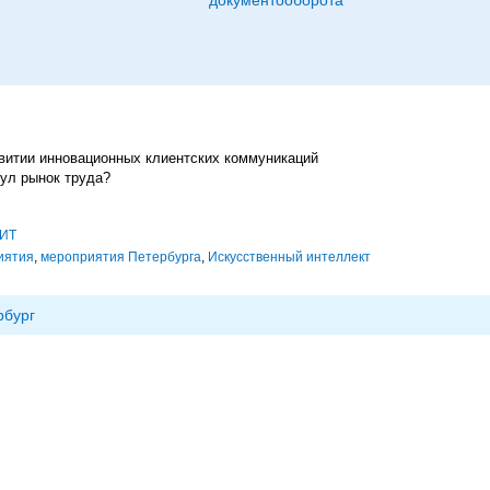
документооборота
витии инновационных клиентских коммуникаций
нул рынок труда?
 ИТ
иятия
,
мероприятия Петербурга
,
Искусственный интеллект
рбург