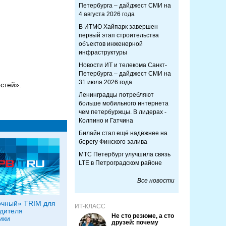
Петербурга – дайджест СМИ на
4 августа 2026 года
В ИТМО Хайпарк завершен
первый этап строительства
объектов инженерной
инфраструктуры
Новости ИТ и телекома Санкт-
Петербурга – дайджест СМИ на
31 июля 2026 года
стей».
Ленинградцы потребляют
больше мобильного интернета
чем петербуржцы. В лидерах -
Колпино и Гатчина
Билайн стал ещё надёжнее на
берегу Финского залива
МТС Петербург улучшила связь
LTE в Петроградском районе
Все новости
очный» TRIM для
ИТ-КЛАСС
дителя
Не сто резюме, а сто
ики
друзей: почему