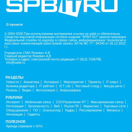
О проекте
© 2004-2026 При использовании материалов ссылка на spbit.ru обязательна
Средство массовой информации сетевое издание "SPBIT.RU" зарегистрировано
Федеральной службы по надзору в сфере связи, информационных технологий и
массовых коммуникаций (реестровая запись ЭЛ № ФС 77 - 84345 от 26.12.2022
г.).
Учредитель СМИ Янкевич А.В
Главный редактор Янкевич А.В
Телефон и адрес электронной почты редакции +7 (812) 7156798,
info@spbit.ru
РАЗДЕЛЫ
Новости
Аналитика
Интервью
Мероприятия
Проекты
IT класс
Колонка редактора
IT рейтинг
ICT Life
Тестовый стенд
Фигура речи
Релизы
Видео
Фотогалерея
Инфографика
РУБРИКИ
Интернет
Мобильная связь
CIO/Управление ИТ
Фиксированная связь
Интеграция
Безопасность
Веб
Рынок ПК
Маркетинг
Торговые сети
Оборудование
ПО
Outsourcing
Кадры
Регулирование
Финансы
Инновации
Гаджеты
ПОЛЕЗНОЕ
Аренда серверов с GPU