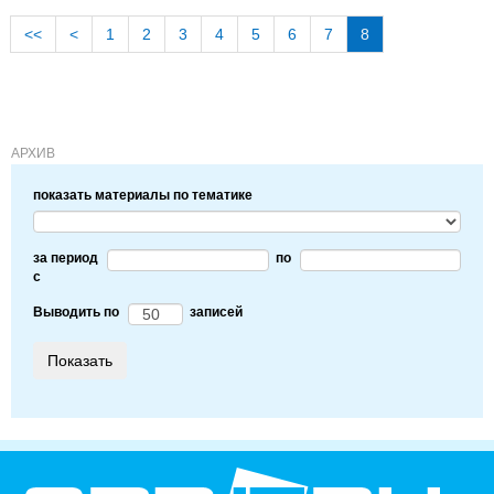
<<
<
1
2
3
4
5
6
7
8
АРХИВ
показать материалы по тематике
за период
по
c
Выводить по
записей