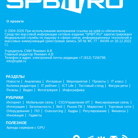
О проекте
© 2004-2026 При использовании материалов ссылка на spbit.ru обязательна
Средство массовой информации сетевое издание "SPBIT.RU" зарегистрировано
Федеральной службы по надзору в сфере связи, информационных технологий и
массовых коммуникаций (реестровая запись ЭЛ № ФС 77 - 84345 от 26.12.2022
г.).
Учредитель СМИ Янкевич А.В
Главный редактор Янкевич А.В
Телефон и адрес электронной почты редакции +7 (812) 7156798,
info@spbit.ru
РАЗДЕЛЫ
Новости
Аналитика
Интервью
Мероприятия
Проекты
IT класс
Колонка редактора
IT рейтинг
ICT Life
Тестовый стенд
Фигура речи
Релизы
Видео
Фотогалерея
Инфографика
РУБРИКИ
Интернет
Мобильная связь
CIO/Управление ИТ
Фиксированная связь
Интеграция
Безопасность
Веб
Рынок ПК
Маркетинг
Торговые сети
Оборудование
ПО
Outsourcing
Кадры
Регулирование
Финансы
Инновации
Гаджеты
ПОЛЕЗНОЕ
Аренда серверов с GPU