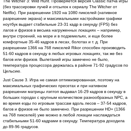
The Witcher 3: Wild Hunt. Проверяется версия Classic патча игры
(без трассировки лучей и отсылок к сериалу The Witcher от
Netflix). При разрешении 1920 на 1080 пикселей (нативное
разрешение экрана) и максимальными настройками графики
ноутбук выдает стабильные 23-31 кадр в секунду (FPS) без
лагов и фризов в весьма нагруженных локациях – например,
внутри строений, на море и в подземельях, и еще более
комфортные 35-46 кадров в лесах, болотах и т. д. При
разрешении 1366 на 768 пикселей Rikor способен производить
51-60 кадров в секунду в любых игровых локациях, так же без
багов или фризов. Вылетаний игры замечено не было,
температура процессора держалась в районе 71-92 градусов по
Цельсию.
Just Cause 3. Игра не самая оптимизированная, поэтому на
максимальных графических пресетах и при нативном
разрешении матрицы лэптоп выдавал 16-29 кадров в секунду в
больших городах с крупным количеством разнообразных NPC, а
во время езды по игровым трассам вдоль лесов – 37-54 кадров,
багов и фризов не было замечено. При разрешении HD+ (1366
на 768 пикселей) уже можно в любой локации наслаждаться
стабильными 51-60 кадрами в секунду. Температура доходила
до 89-96 градусов.