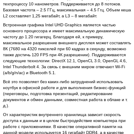
техпроцессу 10 нанометров. Поддерживается до 8 потоков.
Базовая частота – 2.5 ГГц, максимальная – 4.5 Ггц. Объем кеша
L2 составляет 1,25 мегабайт, а L3 – 8 мегабайт.
Встроенная графика Intel UHD Graphics является частью
основного процессора и имеет максимальную динамическую
частоту до 1.20 гигагерц. Благодаря ей, к примеру,
максимальное разрешение внешнего дисплея может составлять
8К (7680 на 4320 пикселей при 60 кадрах в секунду, возможно
также достичь 120 FPS при 4К разрешении). Поддерживаются
следующие технологии: DirectX 12.1, OpenCL 3.0, OpenGL 4.6,
Intel Thunderbolt 4. За связь с внешним миром отвечают Wi-Fi
(a/b/g/n/ac) и Bluetooth 5.1.
Всё это позволяет без каких-либо затруднений использовать
ноутбук в офисной работе и для выполнения бизнес-функций
(переговоры, подготовка презентаций, редактирование
документов и обмен данными, совместная работа в облаке и т.
д.).
От характеристик внутреннего хранилища зависит скорость
доступа к данным и в целом быстродействие компьютера при
работе с приложениями. В качестве оперативной памяти на
данной модели используется 16 гигабайт DDR4, а в качестве