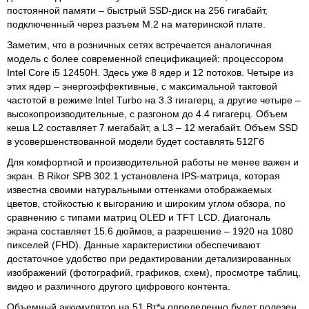
постоянной памяти – быстрый SSD-диск на 256 гигабайт,
подключенный через разъем M.2 на материнской плате.
Заметим, что в розничных сетях встречается аналогичная
модель с более современной спецификацией: процессором
Intel Core i5 12450H. Здесь уже 8 ядер и 12 потоков. Четыре из
этих ядер – энергоэффективные, с максимальной тактовой
частотой в режиме Intel Turbo на 3.3 гигагерц, а другие четыре –
высокопроизводительные, с разгоном до 4.4 гигагерц. Объем
кеша L2 составляет 7 мегабайт, а L3 – 12 мегабайт. Объем SSD
в усовершенствованной модели будет составлять 512Гб
Для комфортной и производительной работы не менее важен и
экран. В Rikor SPB 302.1 установлена IPS-матрица, которая
известна своими натуральными оттенками отображаемых
цветов, стойкостью к выгоранию и широким углом обзора, по
сравнению с типами матриц OLED и TFT LCD. Диагональ
экрана составляет 15.6 дюймов, а разрешение – 1920 на 1080
пикселей (FHD). Данные характеристики обеспечивают
достаточное удобство при редактировании детализированных
изображений (фотографий, графиков, схем), просмотре таблиц,
видео и различного другого цифрового контента.
Объемный аккумулятор на 51 Вт*ч определенно будет полезен